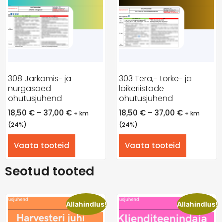
308 Järkamis- ja
303 Tera,- torke- ja
nurgasaed
lõikeriistade
ohutusjuhend
ohutusjuhend
18,50
€
–
37,00
€
18,50
€
–
37,00
€
+ km
+ km
(24%)
(24%)
Vaata tooteid
Vaata tooteid
Seotud tooted
Allahindlus!
Allahindlus!