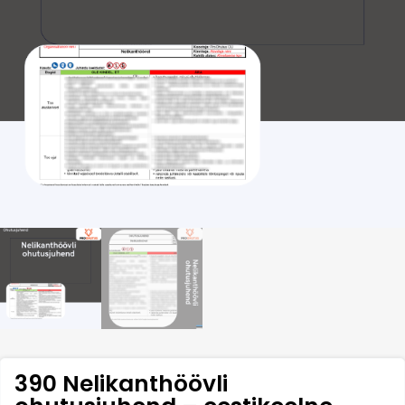
390 Nelikanthöövli