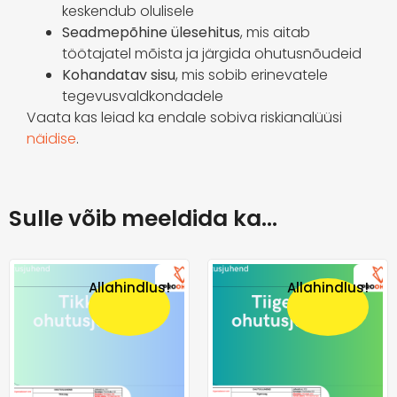
keskendub olulisele
Seadmepõhine ülesehitus
, mis aitab
töötajatel mõista ja järgida ohutusnõudeid
Kohandatav sisu
, mis sobib erinevatele
tegevusvaldkondadele
Vaata kas leiad ka endale sobiva riskianalüüsi
näidise
.
Sulle võib meeldida ka…
Allahindlus!
Allahindlus!