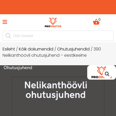
0
kel -60%
Ohutusjuhendid hetkel -50% soodustus
Esileht
/
Kõik dokumendid
/
Ohutusjuhendid
/ 390
Nelikanthöövli ohutusjuhend – eestikeelne