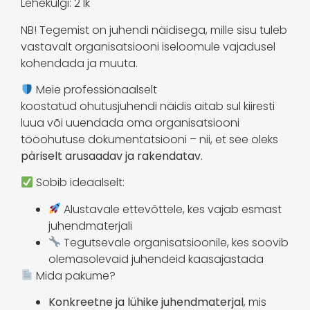
Lehekülgi: 2 lk
NB! Tegemist on juhendi näidisega, mille sisu tuleb
vastavalt organisatsiooni iseloomule vajadusel
kohendada ja muuta.
Meie professionaalselt
koostatud ohutusjuhendi näidis aitab sul kiiresti
luua või uuendada oma organisatsiooni
tööohutuse dokumentatsiooni – nii, et see oleks
päriselt arusaadav ja rakendatav
.
Sobib ideaalselt:
Alustavale ettevõttele, kes vajab esmast
juhendmaterjali
Tegutsevale organisatsioonile, kes soovib
olemasolevaid juhendeid kaasajastada
Mida pakume?
Konkreetne ja lühike juhendmaterjal
, mis