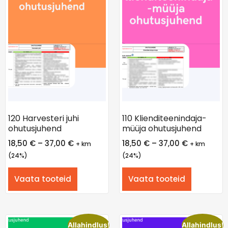
120 Harvesteri juhi
110 Klienditeenindaja-
ohutusjuhend
müüja ohutusjuhend
18,50
€
–
37,00
€
18,50
€
–
37,00
€
+ km
+ km
(24%)
(24%)
Vaata tooteid
Vaata tooteid
Allahindlus!
Allahindlus!