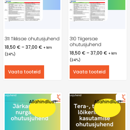
311 Tikksae ohutusjuhend
310 Tiigersae
ohutusjuhend
18,50
€
–
37,00
€
+ km
18,50
€
–
37,00
€
+ km
(24%)
(24%)
Vaata tooteid
Vaata tooteid
Allahindlus!
Allahindlus!