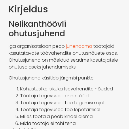
Kirjeldus
Nelikanthöövli
ohutusjuhend
Iga organisatsioon peab
juhendama
töötajaid
kasutatavate töövahendite ohutusnõuete osas.
Ohutusjuhend on mõeldud seadme kasutajatele
ohutusalaseks juhendamiseks.
Ohutusjuhend käsitleb järgmisi punkte:
Kohustuslike isikukaitsevahendite nõuded
Töötaja tegevused enne tööd
Töötaja tegevused töö tegemise ajal
Töötaja tegevused töö lõpetamisel
Milles töötaja peab kindel olema
Mida töötaja ei tohi teha