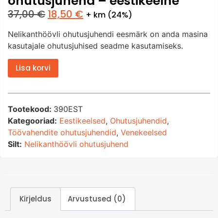
ohutusjuhend – eestikeelne
37,00
€
18,50
€
+ km (24%)
Nelikanthöövli ohutusjuhendi eesmärk on anda masina
kasutajale ohutusjuhised seadme kasutamiseks.
Lisa korvi
Tootekood:
390EST
Kategooriad:
Eestikeelsed
,
Ohutusjuhendid
,
Töövahendite ohutusjuhendid
,
Venekeelsed
Silt:
Nelikanthöövli ohutusjuhend
Kirjeldus
Arvustused (0)