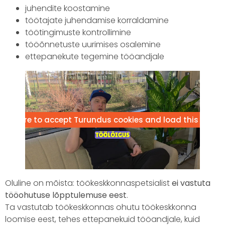
juhendite koostamine
töötajate juhendamise korraldamine
töötingimuste kontrollimine
tööõnnetuste uurimises osalemine
ettepanekute tegemine tööandjale
lick here to accept Turundus cookies and load this conte
Oluline on mõista: töökeskkonnaspetsialist
ei vastuta
tööohutuse lõpptulemuse eest
.
Ta vastutab töökeskkonnas ohutu töökeskkonna
loomise eest, tehes ettepanekuid tööandjale, kuid