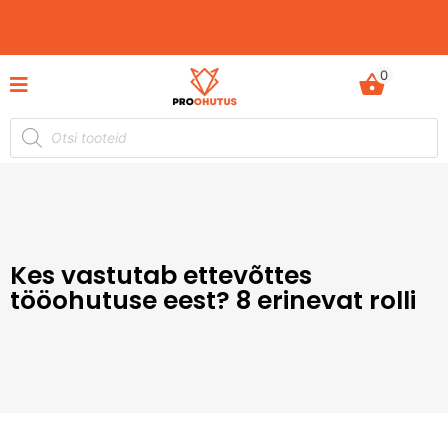
0
ProOhutus ja Ergonoomika Keskus Tartus, Võru
254
Kes vastutab ettevõttes
tööohutuse eest? 8 erinevat rolli