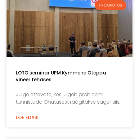
PROOHUTUS
LOTO seminar UPM Kymmene Otepää
vineeritehases
Julge ettevõte, kes julgeb probleemi
tunnistada Ohutusest räägitakse sageli siis,
LOE EDASI