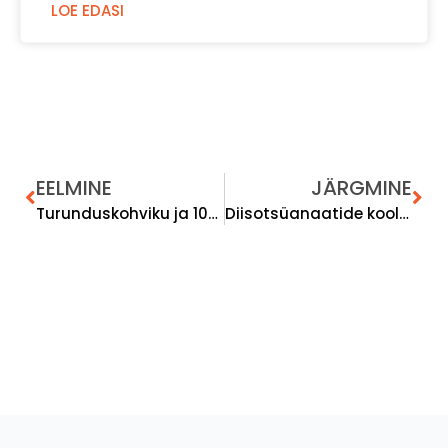
LOE EDASI
EELMINE
JÄRGMINE
Turunduskohviku ja 10+ AI tööriista ehk seminar Ergonoomika Keskuses
Diisotsüanaatide koolituse 3 taset