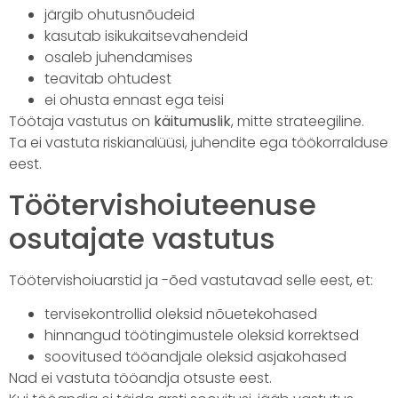
järgib ohutusnõudeid
kasutab isikukaitsevahendeid
osaleb juhendamises
teavitab ohtudest
ei ohusta ennast ega teisi
Töötaja vastutus on
käitumuslik
, mitte strateegiline.
Ta ei vastuta riskianalüüsi, juhendite ega töökorralduse
eest.
Töötervishoiuteenuse
osutajate vastutus
Töötervishoiuarstid ja -õed vastutavad selle eest, et:
tervisekontrollid oleksid nõuetekohased
hinnangud töötingimustele oleksid korrektsed
soovitused tööandjale oleksid asjakohased
Nad ei vastuta tööandja otsuste eest.