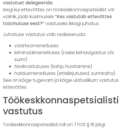
vastutust delegeerida
.
Isegi kui ettevõttes on töökeskkonnaspetsialist või
volinik, jääb küsimusele
“Kes vastutab ettevõttes
tööohutuse eest?”
vastuseks ikkagi juhatus.
Juhatuse vastutus võib realiseeruda:
väärteomenetluses
kriminaalmenetluses (raske kehavigastus või
surm)
tsiviilvastutuses (kahju hüvitamine)
haldusmenetluses (ettekirjutused, sunniraha)
See on kõige tugevam ja kõige ulatuslikum vastutus
ettevõttes.
Töökeskkonnaspetsialisti
vastutus
Töökeskkonnaspetsialisti roll on TTOS § 16 järgi