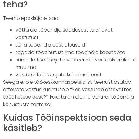
teha?
Teenusepakkuja ei saa:
võtta üle tööandja seadusest tulenevat
vastutust
teha tööandja eest otsuseid
tagada tööohutust ilma tööandja koostööta
sundida tööandjat investeerima või töökorraldust
muutma
vastutada töötajate käitumise eest
Seega ei ole töökeskkonnaspetsialisti teenust osutav
ettevõte vastus küsimusele
“Kes vastutab ettevõttes
tööohutuse eest?”
, kuid ta on oluline partner tööandja
kohustuste täitmisel.
Kuidas Tööinspektsioon seda
käsitleb?