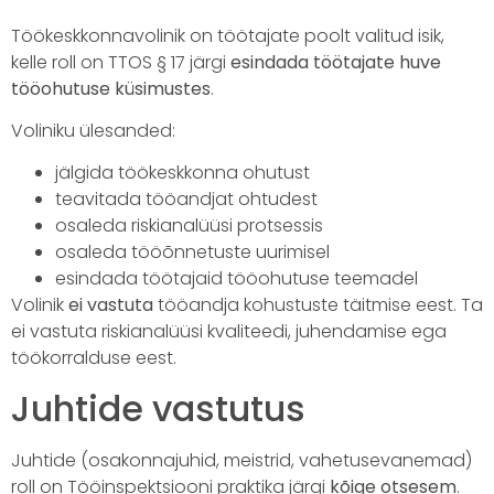
Töökeskkonnavolinik on töötajate poolt valitud isik,
kelle roll on TTOS § 17 järgi
esindada töötajate huve
tööohutuse küsimustes
.
Voliniku ülesanded:
jälgida töökeskkonna ohutust
teavitada tööandjat ohtudest
osaleda riskianalüüsi protsessis
osaleda tööõnnetuste uurimisel
esindada töötajaid tööohutuse teemadel
Volinik
ei vastuta
tööandja kohustuste täitmise eest. Ta
ei vastuta riskianalüüsi kvaliteedi, juhendamise ega
töökorralduse eest.
Juhtide vastutus
Juhtide (osakonnajuhid, meistrid, vahetusevanemad)
roll on Tööinspektsiooni praktika järgi
kõige otsesem
.