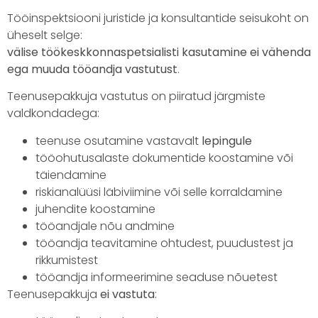
Tööinspektsiooni juristide ja konsultantide seisukoht on
üheselt selge:
välise töökeskkonnaspetsialisti kasutamine ei vähenda
ega muuda tööandja vastutust
.
Teenusepakkuja vastutus on piiratud järgmiste
valdkondadega:
teenuse osutamine vastavalt
lepingule
tööohutusalaste dokumentide koostamine või
täiendamine
riskianalüüsi läbiviimine või selle korraldamine
juhendite koostamine
tööandjale nõu andmine
tööandja teavitamine ohtudest, puudustest ja
rikkumistest
tööandja informeerimine seaduse nõuetest
Teenusepakkuja
ei vastuta
: