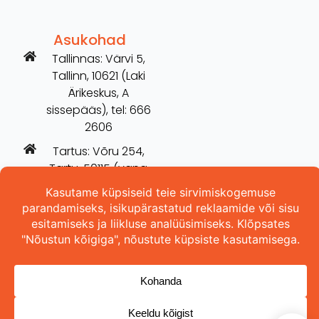
Asukohad
Tallinnas: Värvi 5,
Tallinn, 10621 (Laki
Ärikeskus, A
sissepääs), tel: 666
2606
Tartus: Võru 254,
Tartu, 50115 (vana
Hilarise maja), tel:
5698 3157
Copyright © 2026 ProOhutus OÜ