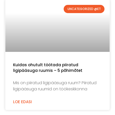
UNCATEGORIZED @ET
Kuidas ohutult töötada piiratud
ligipääsuga ruumis – 5 põhimõtet
Mis on piiratud ligipääsuga ruum? Piiratud
ligipääsuga ruumid on töökeskkonna
LOE EDASI