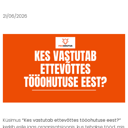
21/06/2026
Küsimus
“Kes vastutab ettevõttes tööohutuse eest?”
kerkib esile igas organisatsioonis, kus tehakse tööd, mis