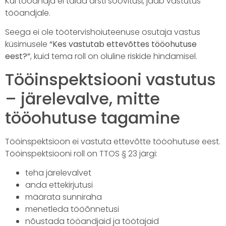
Kui tööandja ei täida arsti soovitusi, jääb vastutus
tööandjale.
Seega ei ole töötervishoiuteenuse osutaja vastus
küsimusele
“Kes vastutab ettevõttes tööohutuse
eest?”
, kuid tema roll on oluline riskide hindamisel.
Tööinspektsiooni vastutus
– järelevalve, mitte
tööohutuse tagamine
Tööinspektsioon ei vastuta ettevõtte tööohutuse eest.
Tööinspektsiooni roll on TTOS § 23 järgi:
teha järelevalvet
anda ettekirjutusi
määrata sunniraha
menetleda tööõnnetusi
nõustada tööandjaid ja töötajaid