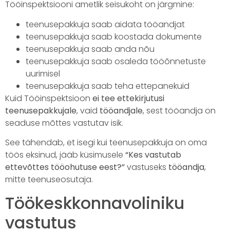
Tööinspektsiooni ametlik seisukoht on järgmine:
teenusepakkuja saab aidata tööandjat
teenusepakkuja saab koostada dokumente
teenusepakkuja saab anda nõu
teenusepakkuja saab osaleda tööõnnetuste
uurimisel
teenusepakkuja saab teha ettepanekuid
Kuid Tööinspektsioon
ei tee ettekirjutusi
teenusepakkujale
, vaid
tööandjale
, sest tööandja on
seaduse mõttes vastutav isik.
See tähendab, et isegi kui teenusepakkuja on oma
töös eksinud, jääb küsimusele
“Kes vastutab
ettevõttes tööohutuse eest?”
vastuseks
tööandja
,
mitte teenuseosutaja.
Töökeskkonnavoliniku
vastutus