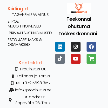
Kiirlingid
TAGANEMISAVALDUS
Teekonnal
E-POE
ohutuma
MÜÜGITINGIMUSED
töökeskkonnani!
PRIVAATSUSTINGIMUSED
ESTO JÄRELMAKS &
OSAMAKSED
Kontaktid
ProOhutus OÜ
Tallinnas ja Tartus
tel. +372 5698 3157
info@proohutus.ee
Jur. aadress:
Sepavälja 26, Tartu