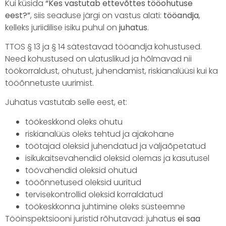
Kui küsida
“Kes vastutab ettevõttes tööohutuse
eest?”
, siis seaduse järgi on vastus alati:
tööandja
,
kelleks juriidilise isiku puhul on
juhatus
.
TTOS § 13 ja § 14 sätestavad tööandja kohustused.
Need kohustused on ulatuslikud ja hõlmavad nii
töökorraldust, ohutust, juhendamist, riskianalüüsi kui ka
tööõnnetuste uurimist.
Juhatus vastutab selle eest, et:
töökeskkond oleks ohutu
riskianalüüs oleks tehtud ja ajakohane
töötajad oleksid juhendatud ja väljaõpetatud
isikukaitsevahendid oleksid olemas ja kasutusel
töövahendid oleksid ohutud
tööõnnetused oleksid uuritud
tervisekontrollid oleksid korraldatud
töökeskkonna juhtimine oleks süsteemne
Tööinspektsiooni juristid rõhutavad: juhatus
ei saa