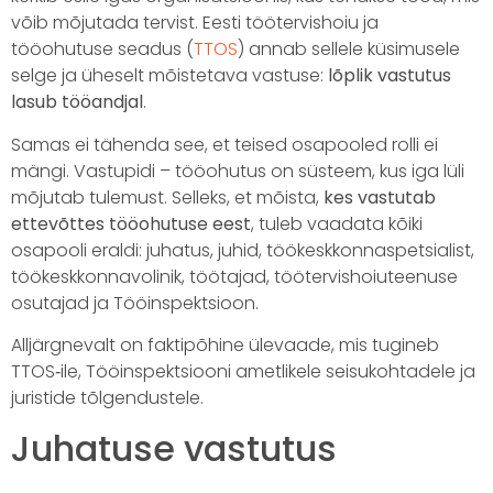
võib mõjutada tervist. Eesti töötervishoiu ja
tööohutuse seadus (
TTOS
) annab sellele küsimusele
selge ja üheselt mõistetava vastuse:
lõplik vastutus
lasub tööandjal
.
Samas ei tähenda see, et teised osapooled rolli ei
mängi. Vastupidi – tööohutus on süsteem, kus iga lüli
mõjutab tulemust. Selleks, et mõista,
kes vastutab
ettevõttes tööohutuse eest
, tuleb vaadata kõiki
osapooli eraldi: juhatus, juhid, töökeskkonnaspetsialist,
töökeskkonnavolinik, töötajad, töötervishoiuteenuse
osutajad ja Tööinspektsioon.
Alljärgnevalt on faktipõhine ülevaade, mis tugineb
TTOS‑ile, Tööinspektsiooni ametlikele seisukohtadele ja
juristide tõlgendustele.
Juhatuse vastutus