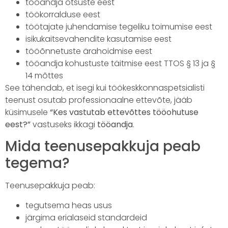
tööandja otsuste eest
töökorralduse eest
töötajate juhendamise tegeliku toimumise eest
isikukaitsevahendite kasutamise eest
tööõnnetuste ärahoidmise eest
tööandja kohustuste täitmise eest TTOS § 13 ja §
14 mõttes
See tähendab, et isegi kui töökeskkonnaspetsialisti
teenust osutab professionaalne ettevõte, jääb
küsimusele
“Kes vastutab ettevõttes tööohutuse
eest?”
vastuseks ikkagi
tööandja
.
Mida teenusepakkuja peab
tegema?
Teenusepakkuja peab:
tegutsema heas usus
järgima erialaseid standardeid