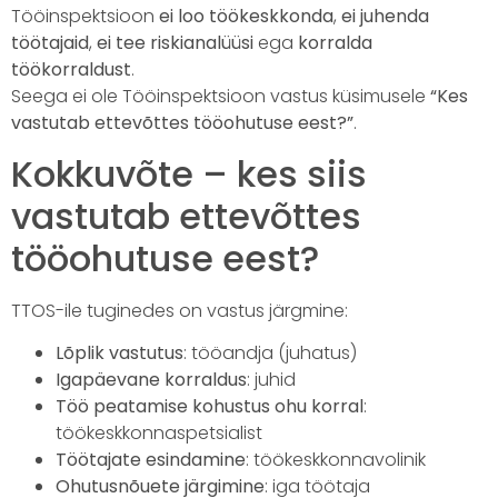
Tööinspektsioon
ei loo töökeskkonda
,
ei juhenda
töötajaid
,
ei tee riskianalüüsi
ega
korralda
töökorraldust
.
Seega ei ole Tööinspektsioon vastus küsimusele
“Kes
vastutab ettevõttes tööohutuse eest?”
.
Kokkuvõte – kes siis
vastutab ettevõttes
tööohutuse eest?
TTOS-ile tuginedes on vastus järgmine:
Lõplik vastutus
: tööandja (juhatus)
Igapäevane korraldus
: juhid
Töö peatamise kohustus ohu korral
:
töökeskkonnaspetsialist
Töötajate esindamine
: töökeskkonnavolinik
Ohutusnõuete järgimine
: iga töötaja