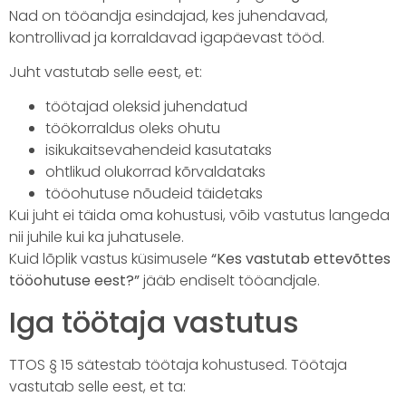
Nad on tööandja esindajad, kes juhendavad,
kontrollivad ja korraldavad igapäevast tööd.
Juht vastutab selle eest, et:
töötajad oleksid juhendatud
töökorraldus oleks ohutu
isikukaitsevahendeid kasutataks
ohtlikud olukorrad kõrvaldataks
tööohutuse nõudeid täidetaks
Kui juht ei täida oma kohustusi, võib vastutus langeda
nii juhile kui ka juhatusele.
Kuid lõplik vastus küsimusele
“Kes vastutab ettevõttes
tööohutuse eest?”
jääb endiselt tööandjale.
Iga töötaja vastutus
TTOS § 15 sätestab töötaja kohustused. Töötaja
vastutab selle eest, et ta: