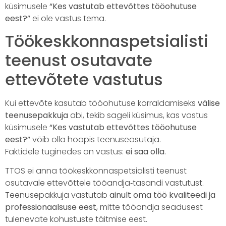
küsimusele
“Kes vastutab ettevõttes tööohutuse
eest?”
ei ole vastus tema.
Töökeskkonnaspetsialisti
teenust osutavate
ettevõtete vastutus
Kui ettevõte kasutab tööohutuse korraldamiseks
välise
teenusepakkuja
abi, tekib sageli küsimus, kas vastus
küsimusele
“Kes vastutab ettevõttes tööohutuse
eest?”
võib olla hoopis teenuseosutaja.
Faktidele tuginedes on vastus:
ei saa olla
.
TTOS ei anna töökeskkonnaspetsialisti teenust
osutavale ettevõttele tööandja‑tasandi vastutust.
Teenusepakkuja vastutab
ainult oma töö kvaliteedi ja
professionaalsuse eest
, mitte tööandja seadusest
tulenevate kohustuste täitmise eest.