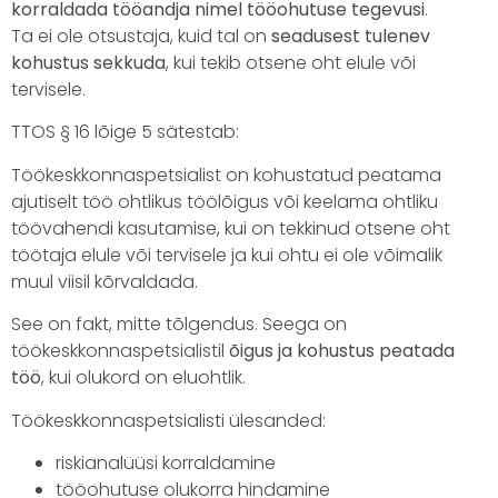
korraldada tööandja nimel tööohutuse tegevusi
.
Ta ei ole otsustaja, kuid tal on
seadusest tulenev
kohustus sekkuda
, kui tekib otsene oht elule või
tervisele.
TTOS § 16 lõige 5 sätestab:
Töökeskkonnaspetsialist on kohustatud peatama
ajutiselt töö ohtlikus töölõigus või keelama ohtliku
töövahendi kasutamise, kui on tekkinud otsene oht
töötaja elule või tervisele ja kui ohtu ei ole võimalik
muul viisil kõrvaldada.
See on fakt, mitte tõlgendus. Seega on
töökeskkonnaspetsialistil
õigus ja kohustus peatada
töö
, kui olukord on eluohtlik.
Töökeskkonnaspetsialisti ülesanded:
riskianalüüsi korraldamine
tööohutuse olukorra hindamine