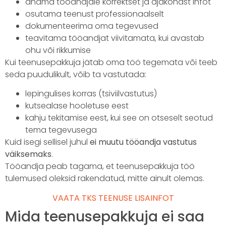
andma tööandjale korrektset ja ajakohast infot
osutama teenust professionaalselt
dokumenteerima oma tegevused
teavitama tööandjat viivitamata, kui avastab
ohu või rikkumise
Kui teenusepakkuja jätab oma töö tegemata või teeb
seda puudulikult, võib ta vastutada:
lepingulises korras (tsiviilvastutus)
kutsealase hooletuse eest
kahju tekitamise eest, kui see on otseselt seotud
tema tegevusega
Kuid isegi sellisel juhul
ei muutu tööandja vastutus
väiksemaks
.
Tööandja peab tagama, et teenusepakkuja töö
tulemused oleksid rakendatud, mitte ainult olemas.
VAATA TKS TEENUSE LISAINFOT
Mida teenusepakkuja ei saa