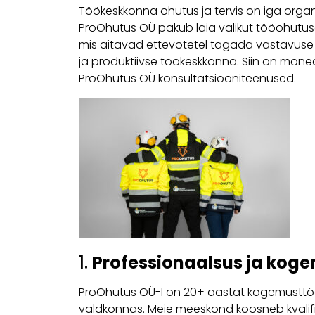
Töökeskkonna ohutus ja tervis on iga organis
ProOhutus OÜ pakub laia valikut tööohutus
mis aitavad ettevõtetel tagada vastavus
ja produktiivse töökeskkonna. Siin on mõned
ProOhutus OÜ konsultatsiooniteenused.
1.
Professionaalsus ja kog
ProOhutus OÜ-l on 20+ aastat kogemusttöö
valdkonnas. Meie meeskond koosneb kvalifits