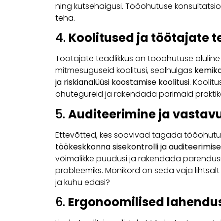
ning kutsehaigusi. Tööohutuse konsultatsio
teha.
4.
Koolitused ja töötajate 
Töötajate teadlikkus on tööohutuse olulin
mitmesuguseid koolitusi, sealhulgas
kemika
ja riskianalüüsi koostamise koolitusi
. Koolit
ohutegureid ja rakendada parimaid praktik
5.
Auditeerimine ja vasta
Ettevõtted, kes soovivad tagada tööohutu
töökeskkonna sisekontrolli ja auditeerimis
võimalikke puudusi ja rakendada parendu
probleemiks. Mõnikord on seda vaja lihtsalt
ja kuhu edasi?
6.
Ergonoomilised lahendus