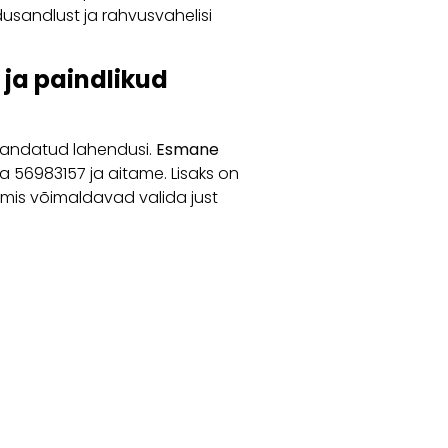
usandlust ja rahvusvahelisi
ja paindlikud
handatud lahendusi.
Esmane
sta 56983157 ja aitame. Lisaks on
 mis võimaldavad valida just