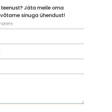
a teenust? Jäta meile oma
võtame sinuga ühendust!