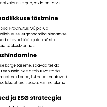
oni käigus selgub, mida on tarvis
teadlikkuse tõstmine
e osa. ProOhutus OÜ pakub
aliohutuse, ergonoomika hindamise
used aitavad töötajatel mõista
aid töökeskkonnas.
vushindamine
se kõrge taseme, saavad tellida
e teenuseid
. See aitab tuvastada
smeetmeid enne, kui need muutuvad
 selleks, et aru saada, kus me oleme
ed ja ESG strateegia