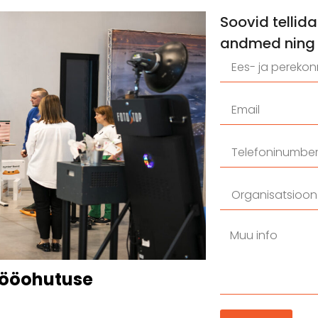
Soovid tellid
andmed ning 
tööohutuse