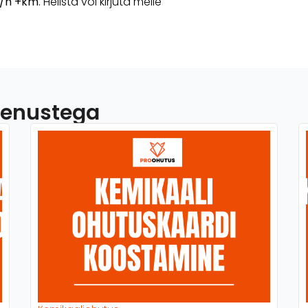
€/h +km
. Helista või kirjuta meile
teenustega