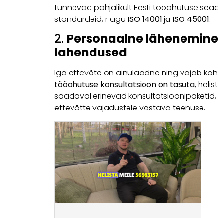
tunnevad põhjalikult Eesti tööohutuse sead
standardeid, nagu
ISO 14001 ja ISO 45001
.
2.
Personaalne lähenemine 
lahendused
Iga ettevõte on ainulaadne ning vajab ko
tööohutuse konsultatsioon on tasuta
, heli
saadaval erinevad konsultatsioonipaketid,
ettevõtte vajadustele vastava teenuse.