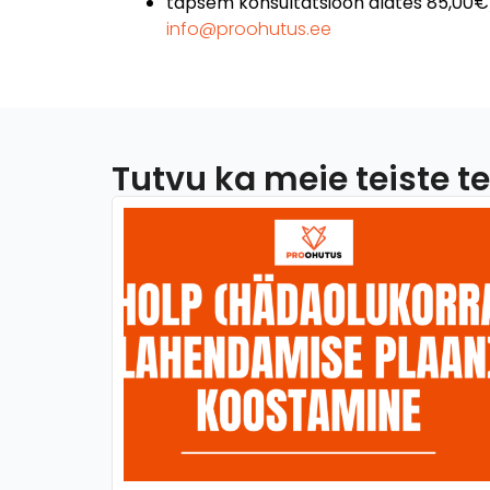
täpsem konsultatsioon alates 85,00
info@proohutus.ee
Tutvu ka meie teiste 