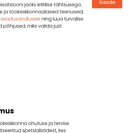
Saada
atsiooni jaoks kriitilise tähtsusega.
e ja töökeskkonnaalaseid teenuseid,
e
seadusandlusele
ning luua turvalise
 põhjused, miks valida just
emus
keskkonna ohutuse ja tervise
eeritud spetsialistidest, kes