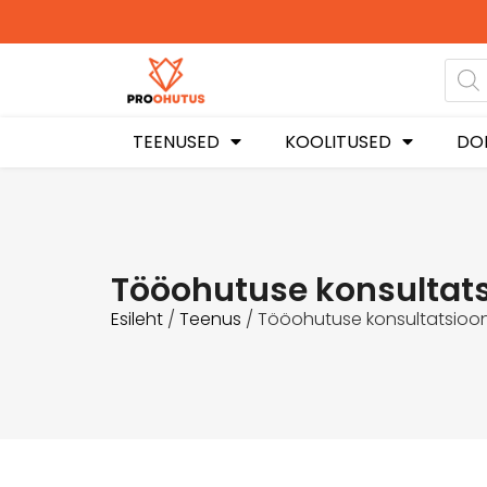
Ohutusjuhendid hetkel -50%
soodustusega!
TEENUSED
KOOLITUSED
DO
Tööohutuse konsultat
Esileht
/
Teenus
/ Tööohutuse konsultatsioo