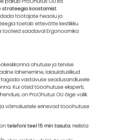
tele pakub ProOhutus OÜ ka
 strateegia koostamist
.
dada töötajate heaolu ja
teegia toetab ettevõtte kestlikku
ika tooteid saadaval Ergonoomika
ökeskkonna ohutuse ja tervise
alne lähenemine, laiaulatuslikud
el tagada vastavuse seadusandlusele
onna. Kui otsid tööohutuse eksperti,
ahendusi, on ProOhutus OÜ õige valik.
ja võimalustele erinevad tööohutuse
oon
telefoni teel 15 min tasuta
. Helista