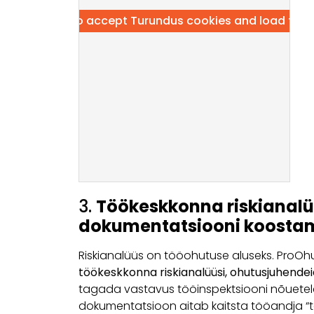
Click here to accept Turundus cookies and load this
3.
Töökeskkonna riskianalü
dokumentatsiooni koosta
Riskianalüüs on tööohutuse aluseks. ProOh
töökeskkonna riskianalüüsi, ohutusjuhende
tagada vastavus tööinspektsiooni nõuetele
dokumentatsioon aitab kaitsta tööandja “