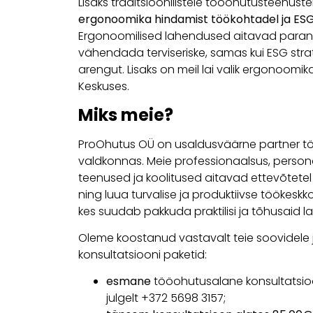
Lisaks traditsioonilistele tööohutusteenus
ergonoomika hindamist töökohtadel ja ESG
Ergonoomilised lahendused aitavad paran
vähendada terviseriske, samas kui ESG stra
arengut. Lisaks on meil lai valik ergonoom
Keskuses.
Miks meie?
ProOhutus OÜ on usaldusväärne partner tö
valdkonnas. Meie professionaalsus, persona
teenused ja koolitused aitavad ettevõtet
ning luua turvalise ja produktiivse töökeskk
kes suudab pakkuda praktilisi ja tõhusaid l
Oleme koostanud vastavalt teie soovidele 
konsultatsiooni paketid:
esmane
tööohutusalane konsultatsi
julgelt +372 5698 3157;