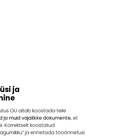
 content
üsi ja
mine
utus OÜ aitab koostada teile
id ja muid vajalikke dokumente
, et
. Korrektselt koostatud
tagumikku” ja ennetada tööõnnetusi