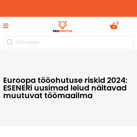
0
Ohutusjuhendid hetkel -50% soodustusega!
Euroopa tööohutuse riskid 2024:
ESENERi uusimad leiud näitavad
muutuvat töömaailma