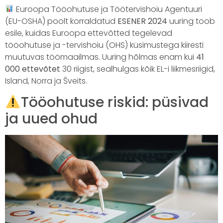
Euroopa Tööohutuse ja Töötervishoiu Agentuuri
(EU-OSHA) poolt korraldatud
ESENER 2024
uuring toob
esile, kuidas Euroopa ettevõtted tegelevad
tööohutuse ja -tervishoiu (OHS) küsimustega kiiresti
muutuvas töömaailmas. Uuring hõlmas enam kui
41
000 ettevõtet
30 riigist, sealhulgas kõik EL-i liikmesriigid,
Island, Norra ja Šveits.
Tööohutuse riskid: püsivad
ja uued ohud