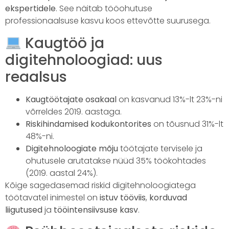
ekspertidele
. See näitab tööohutuse
professionaalsuse kasvu koos ettevõtte suurusega.
Kaugtöö ja
digitehnoloogiad: uus
reaalsus
Kaugtöötajate osakaal
on kasvanud 13%-lt 23%-ni
võrreldes 2019. aastaga.
Riskihindamised kodukontorites
on tõusnud 31%-lt
48%-ni.
Digitehnoloogiate mõju
töötajate tervisele ja
ohutusele arutatakse nüüd 35% töökohtades
(2019. aastal 24%).
Kõige sagedasemad riskid digitehnoloogiatega
töötavatel inimestel on
istuv tööviis
,
korduvad
liigutused
ja
tööintensiivsuse kasv
.