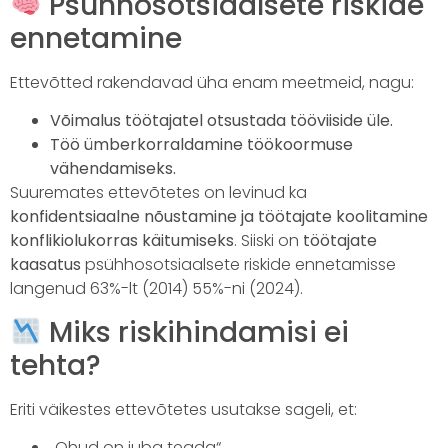
Psühhosotsiaalsete riskide
ennetamine
Ettevõtted rakendavad üha enam meetmeid, nagu:
Võimalus töötajatel otsustada tööviiside üle.
Töö ümberkorraldamine töökoormuse
vähendamiseks.
Suuremates ettevõtetes on levinud ka
konfidentsiaalne nõustamine ja töötajate koolitamine
konflikiolukorras käitumiseks
. Siiski on
töötajate
kaasatus
psühhosotsiaalsete riskide ennetamisse
langenud 63%-lt (2014) 55%-ni (2024).
Miks riskihindamisi ei
tehta?
Eriti väikestes ettevõtetes usutakse sageli, et:
„Ohud on juba teada“.