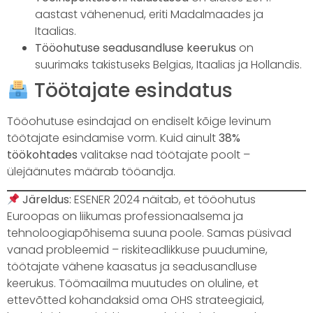
aastast vähenenud, eriti Madalmaades ja
Itaalias.
Tööohutuse seadusandluse keerukus
on
suurimaks takistuseks Belgias, Itaalias ja Hollandis.
Töötajate esindatus
Tööohutuse esindajad on endiselt kõige levinum
töötajate esindamise vorm. Kuid ainult
38%
töökohtades
valitakse nad töötajate poolt –
ülejäänutes määrab tööandja.
Järeldus:
ESENER 2024 näitab, et tööohutus
Euroopas on liikumas professionaalsema ja
tehnoloogiapõhisema suuna poole. Samas püsivad
vanad probleemid – riskiteadlikkuse puudumine,
töötajate vähene kaasatus ja seadusandluse
keerukus. Töömaailma muutudes on oluline, et
ettevõtted kohandaksid oma OHS strateegiaid,