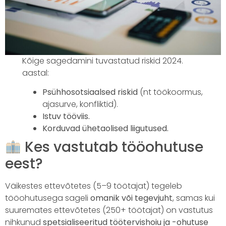
Kõige sagedamini tuvastatud riskid 2024.
aastal:
Psühhosotsiaalsed riskid
(nt töökoormus,
ajasurve, konfliktid).
Istuv tööviis.
Korduvad ühetaolised liigutused.
Kes vastutab tööohutuse
eest?
Väikestes ettevõtetes (5–9 töötajat) tegeleb
tööohutusega sageli
omanik või tegevjuht
, samas kui
suuremates ettevõtetes (250+ töötajat) on vastutus
nihkunud
spetsialiseeritud töötervishoiu ja -ohutuse