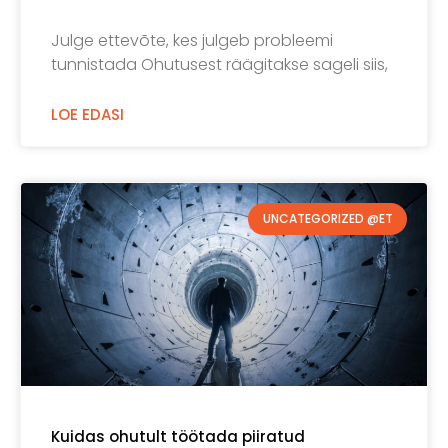
Julge ettevõte, kes julgeb probleemi
tunnistada Ohutusest räägitakse sageli siis,
LOE EDASI
UNCATEGORIZED @ET
Kuidas ohutult töötada piiratud