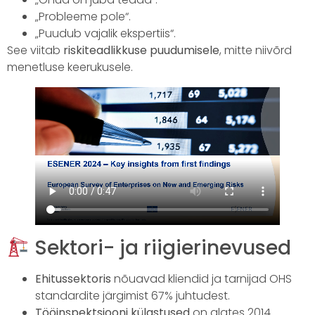
„Probleeme pole“.
„Puudub vajalik ekspertiis“.
See viitab
riskiteadlikkuse puudumisele
, mitte niivõrd
menetluse keerukusele.
Sektori- ja riigierinevused
Ehitussektoris
nõuavad kliendid ja tarnijad OHS
standardite järgimist 67% juhtudest.
Tööinspektsiooni külastused
on alates 2014.