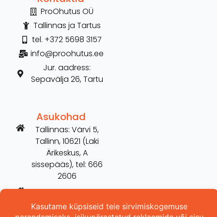
ProOhutus OÜ
Tallinnas ja Tartus
tel. +372 5698 3157
info@proohutus.ee
Jur. aadress:
Sepavälja 26, Tartu
Asukohad
Tallinnas: Värvi 5,
Tallinn, 10621 (Laki
Ärikeskus, A
sissepääs), tel: 666
2606
Tartus: Võru 254,
Tartu, 50115 (vana
Hilarise maja), tel: