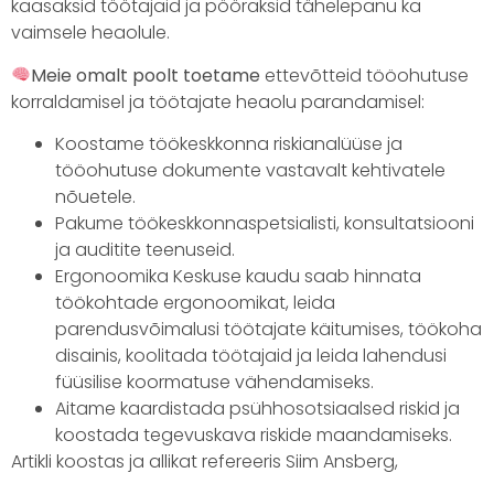
kaasaksid töötajaid ja pööraksid tähelepanu ka
vaimsele heaolule.
Meie omalt poolt toetame
ettevõtteid tööohutuse
korraldamisel ja töötajate heaolu parandamisel:
Koostame töökeskkonna riskianalüüse ja
tööohutuse dokumente vastavalt kehtivatele
nõuetele.
Pakume töökeskkonnaspetsialisti, konsultatsiooni
ja auditite teenuseid.
Ergonoomika Keskuse kaudu saab hinnata
töökohtade ergonoomikat, leida
parendusvõimalusi töötajate käitumises, töökoha
disainis, koolitada töötajaid ja leida lahendusi
füüsilise koormatuse vähendamiseks.
Aitame kaardistada psühhosotsiaalsed riskid ja
koostada tegevuskava riskide maandamiseks.
Artikli koostas ja allikat refereeris Siim Ansberg,