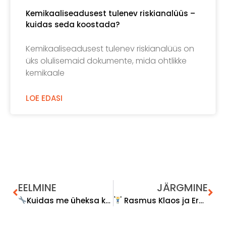
Kemikaaliseadusest tulenev riskianalüüs –
kuidas seda koostada?
Kemikaaliseadusest tulenev riskianalüüs on
üks olulisemaid dokumente, mida ohtlikke
kemikaale
LOE EDASI
EELMINE
JÄRGMINE
Kuidas me üheksa kuuga tööohutuse teenuse pakkumise käima saime — ja mida edasi?
Rasmus Klaos ja Ergonoomika Keskus ühendavad jõud Laki Ärikeskuses