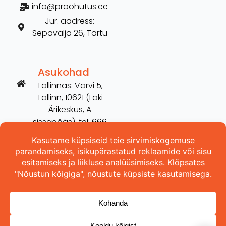
info@proohutus.ee
Jur. aadress:
Sepavälja 26, Tartu
Asukohad
Tallinnas: Värvi 5,
Tallinn, 10621 (Laki
Ärikeskus, A
sissepääs), tel: 666
2606
Tartus: Võru 254,
Tartu, 50115 (vana
Hilarise maja), tel:
5698 3157