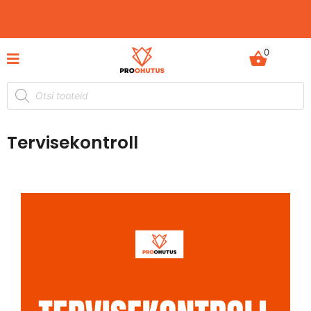
0
60%
Ohutusjuhendid hetkel -50% soodustusega!
Tervisekontroll