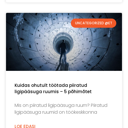
UNCATEGORIZED @ET
Kuidas ohutult töötada piiratud
ligipääsuga ruumis – 5 põhimõtet
Mis on piiratud ligipääsuga ruum? Piiratud
ligipääsuga ruumid on töökeskkonna
LOE EDASI