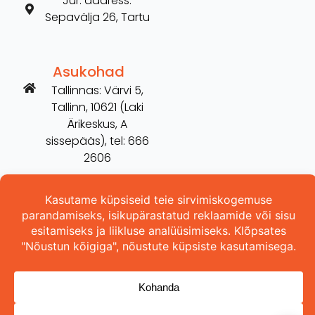
Jur. aadress:
Sepavälja 26, Tartu
Asukohad
Tallinnas: Värvi 5,
Tallinn, 10621 (Laki
Ärikeskus, A
sissepääs), tel: 666
2606
Tartus: Võru 254,
Tartu, 50115 (vana
Hilarise maja), tel:
5698 3157