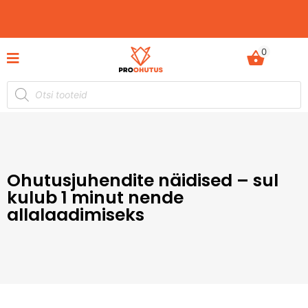
0
ProOhutus ja Ergonoomika Keskus Tallinnas,
Värvi 5
Ohutusjuhendite näidised – sul
kulub 1 minut nende
allalaadimiseks