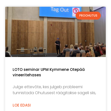
PROOHUTUS
LOTO seminar UPM Kymmene Otepää
vineeritehases
Julge ettevõte, kes julgeb probleemi
tunnistada Ohutusest räägitakse sageli siis,
LOE EDASI