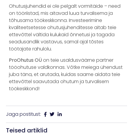
Ohutusjuhendid ei ole pelgalt vormitäide – need
on tööriistad, mis aitavad luua turvalisema ja
tõhusama töökeskkonna. Investeerimine
kvaliteetsetesse ohutusjuhenditesse aitab teie
ettevõttel vältida kulukaid õnnetusi ja tagada
seadusandlik vastavus, samal ajal tõstes
töötajate rahulolu.
ProOhutus OÜ
on teie usaldusväärne partner
tööohutuse valdkonnas. Võtke meiega ühendust
juba täna, et arutada, kuidas saame aidata teie
ettevõttel saavutada ohutum ja turvalisem
töökeskkond!
Jaga postitust:
Teised artiklid