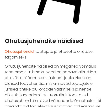
Ohutusjuhendite näidised
Ohutusjuhendid
:
töötajate ja ettevõtte ohutuse
tagamiseks
Ohutusjuhendite näidised on megahea võimalus
teha oma elu lihtsaks. Need on hädavajalikud iga
ettevõtte tööohutuse süsteemi jaoks. Need on
olulised töövahendid, mis annavad töötajatele
juhised ohtlike olukordade vältimiseks ja nende
ohutuks lahendamiseks. Korralikult koostatud
ohutusjuhendid aitavad vähendada õnnetuste riski,
parandavad töö efektiivsust ja tagavad vastavuse