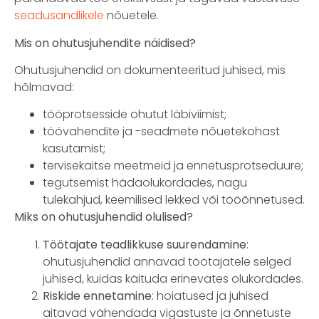
seadusandlikele
nõuetele.
Mis on ohutusjuhendite näidised?
Ohutusjuhendid on dokumenteeritud juhised, mis
hõlmavad:
tööprotsesside ohutut läbiviimist;
töövahendite ja -seadmete nõuetekohast
kasutamist;
tervisekaitse meetmeid ja ennetusprotseduure;
tegutsemist hädaolukordades, nagu
tulekahjud, keemilised lekked või tööõnnetused.
Miks on ohutusjuhendid olulised?
Töötajate teadlikkuse suurendamine
:
ohutusjuhendid annavad töötajatele selged
juhised, kuidas käituda erinevates olukordades.
Riskide ennetamine
: hoiatused ja juhised
aitavad vähendada vigastuste ja õnnetuste