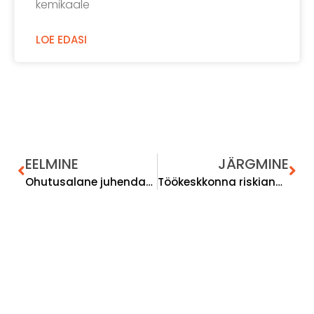
kemikaale
LOE EDASI
EELMINE
JÄRGMINE
Ohutusalane juhendamine ja väljaõpe – 3 lihtsat nippi
Töökeskkonna riskianalüüs