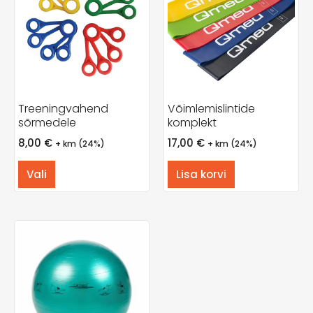
Treeningvahend
Võimlemislintide
sõrmedele
komplekt
8,00
€
17,00
€
+ km (24%)
+ km (24%)
Vali
Lisa korvi