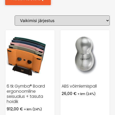
6 tk Gymba® Board
ABS võimlemispall
ergonoomiline
26,00
€
+ km (24%)
seisualus + tasuta
hoidik
912,00
€
+ km (24%)