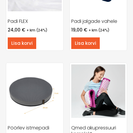
Padi FLEX
Padi jalgade vahele
24,00
€
19,00
€
+ km (24%)
+ km (24%)
Lisa korvi
Lisa korvi
Pöörlev istmepadi
Qmed akupressuuri