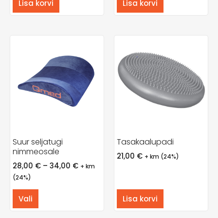
Lisa korvi
Lisa korvi
Suur seljatugi
Tasakaalupadi
nimmeosale
21,00
€
+ km (24%)
28,00
€
–
34,00
€
+ km
(24%)
Vali
Lisa korvi