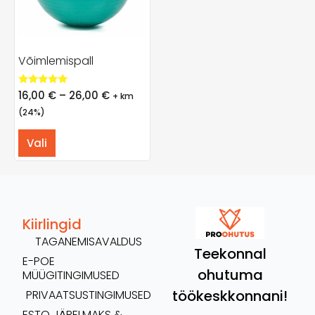
Võimlemispall
Hinnanguga
16,00
€
–
26,00
€
+ km
5.00
/ 5
(24%)
Vali
Kiirlingid
TAGANEMISAVALDUS
Teekonnal
E-POE
ohutuma
MÜÜGITINGIMUSED
töökeskkonnani!
PRIVAATSUSTINGIMUSED
ESTO JÄRELMAKS &