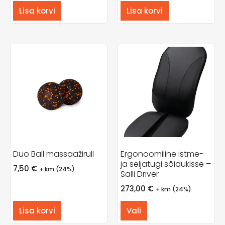
Lisa korvi
Lisa korvi
Duo Ball massaažirull
Ergonoomiline istme-
ja seljatugi sõidukisse –
7,50
€
+ km (24%)
Salli Driver
273,00
€
+ km (24%)
Lisa korvi
Vali