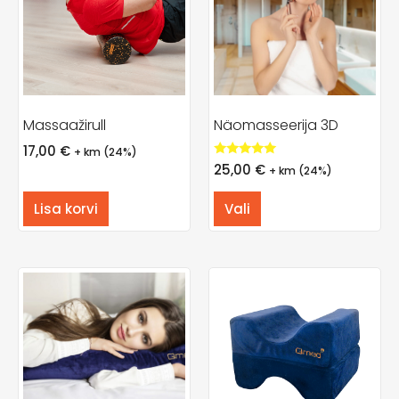
Massaažirull
Näomasseerija 3D
17,00
€
+ km (24%)
Hinnanguga
25,00
€
+ km (24%)
5.00
/ 5
Lisa korvi
Vali