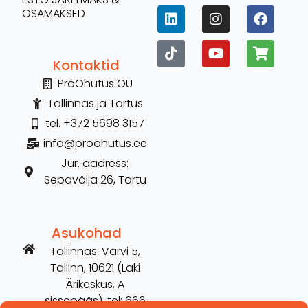
OSAMAKSED
Kontaktid
ProOhutus OÜ
Tallinnas ja Tartus
tel. +372 5698 3157
info@proohutus.ee
Jur. aadress:
Sepavälja 26, Tartu
Asukohad
Tallinnas: Värvi 5,
Tallinn, 10621 (Laki
Ärikeskus, A
sissepääs), tel: 666