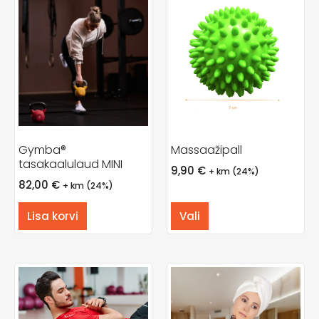
Gymba®
Massaažipall
tasakaalulaud MINI
9,90
€
+ km (24%)
82,00
€
+ km (24%)
Lisa korvi
Vali