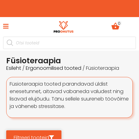
0
Ohutusjuhendid hetkel -50% soodustusega!
Füsioteraapia
Esileht
/
Ergonoomilised tooted
/ Füsioteraapia
Füsioteraapia tooted parandavad üldist
enesetunnet, aitavad vabaneda valudest ning
lisavad elujõudu. Tänu sellele suureneb töövõime
ja väheneb stressitase.
Filtreeri tooteid