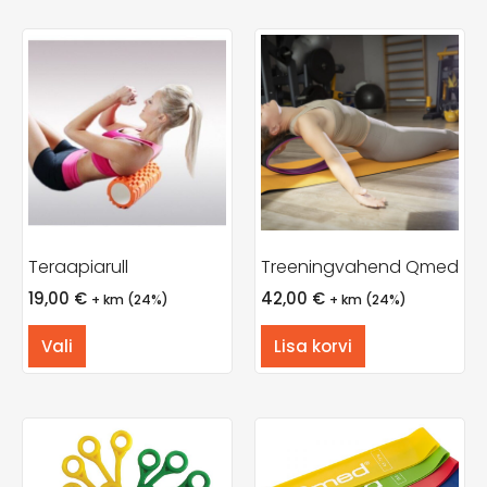
Teraapiarull
Treeningvahend Qmed
19,00
€
42,00
€
+ km (24%)
+ km (24%)
Vali
Lisa korvi