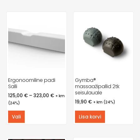
Ergonoomiline padi
Gymba®
Salli
massaažipallid 2tk
seisulauale
125,00
€
–
323,00
€
+ km
19,90
€
+ km (24%)
(24%)
Vali
Lisa korvi