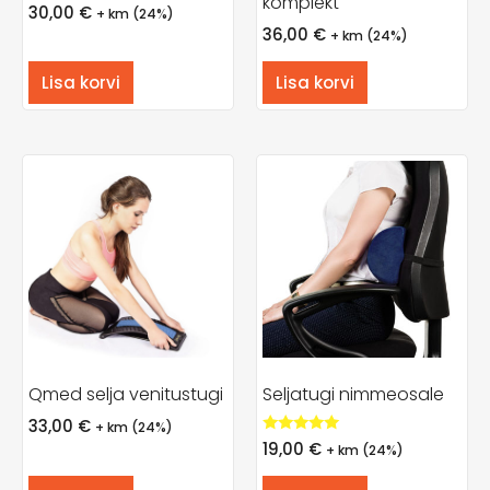
komplekt
30,00
€
+ km (24%)
36,00
€
+ km (24%)
Lisa korvi
Lisa korvi
Qmed selja venitustugi
Seljatugi nimmeosale
33,00
€
+ km (24%)
Hinnanguga
19,00
€
+ km (24%)
5.00
/ 5