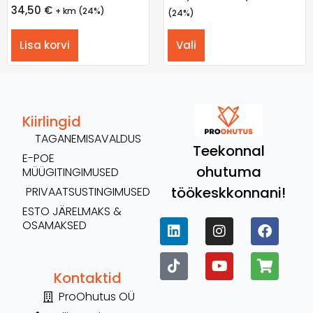
34,50
€
+ km (24%)
(24%)
Lisa korvi
Vali
Kiirlingid
TAGANEMISAVALDUS
Teekonnal
E-POE
ohutuma
MÜÜGITINGIMUSED
töökeskkonnani!
PRIVAATSUSTINGIMUSED
ESTO JÄRELMAKS &
OSAMAKSED
Kontaktid
ProOhutus OÜ