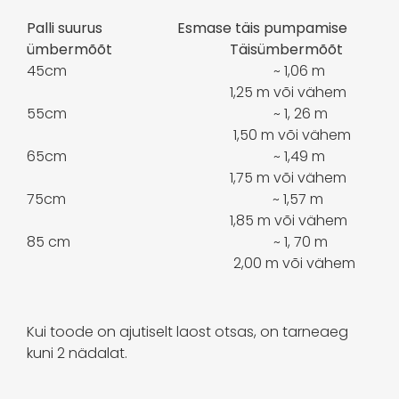
Palli suurus Esmase täis pumpamise
ümbermõõt Täisümbermõõt
45cm ~ 1,06 m
1,25 m või vähem
55cm ~ 1, 26 m
1,50 m või vähem
65cm ~ 1,49 m
1,75 m või vähem
75cm ~ 1,57 m
1,85 m või vähem
85 cm ~ 1, 70 m
2,00 m või vähem
Kui toode on ajutiselt laost otsas, on tarneaeg
kuni 2 nädalat.