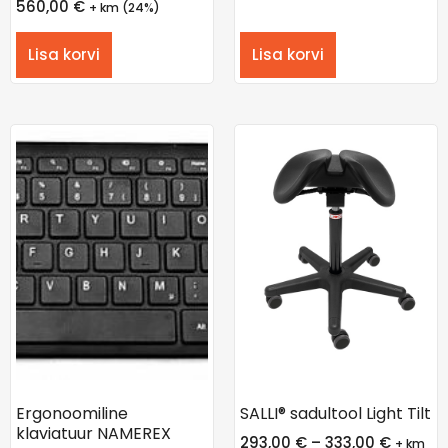
560,00
€
+ km (24%)
Lisa korvi
Lisa korvi
Ergonoomiline
SALLI® sadultool Light Tilt
klaviatuur NAMEREX
293,00
€
–
333,00
€
+ km