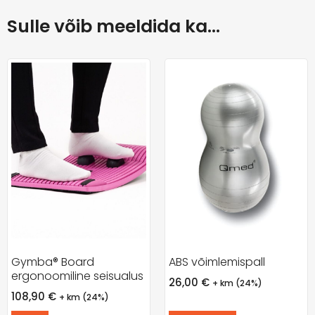
Sulle võib meeldida ka…
Gymba® Board
ABS võimlemispall
ergonoomiline seisualus
26,00
€
+ km (24%)
108,90
€
+ km (24%)