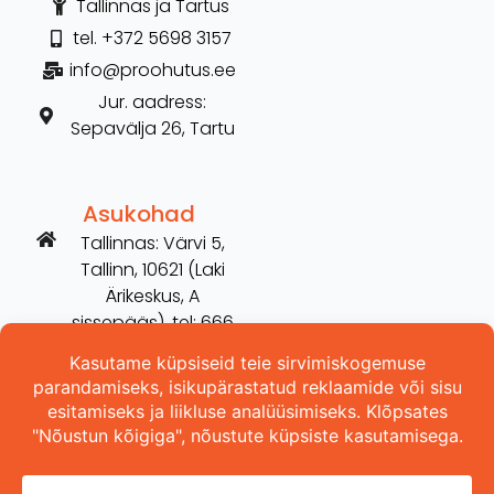
Tallinnas ja Tartus
tel. +372 5698 3157
info@proohutus.ee
Jur. aadress:
Sepavälja 26, Tartu
Asukohad
Tallinnas: Värvi 5,
Tallinn, 10621 (Laki
Ärikeskus, A
sissepääs), tel: 666
2606
Tartus: Võru 254,
Tartu, 50115 (vana
Hilarise maja), tel:
5698 3157