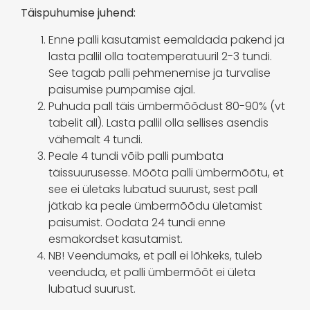
Täispuhumise juhend:
Enne palli kasutamist eemaldada pakend ja
lasta pallil olla toatemperatuuril 2-3 tundi.
See tagab palli pehmenemise ja turvalise
paisumise pumpamise ajal.
Puhuda pall täis ümbermõõdust 80-90% (vt
tabelit all). Lasta pallil olla sellises asendis
vähemalt 4 tundi.
Peale 4 tundi võib palli pumbata
täissuurusesse. Mõõta palli ümbermõõtu, et
see ei ületaks lubatud suurust, sest pall
jätkab ka peale ümbermõõdu ületamist
paisumist. Oodata 24 tundi enne
esmakordset kasutamist.
NB! Veendumaks, et pall ei lõhkeks, tuleb
veenduda, et palli ümbermõõt ei ületa
lubatud suurust.