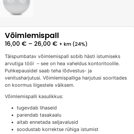
Võimlemispall
16,00
€
–
26,00
€
+ km (24%)
Täispumbatav võimlemispall sobib hästi istumiseks
arvutiga tööl – see on hea vaheldus kontoritoolile.
Puhkepausidel saab teha lõdvestus- ja
venitusharjutusi. Võimlemispalliga harjutusi sooritades
on koormus liigestele väiksem.
Võimlemispalli kasulikkus:
tugevdab lihaseid
parendab tasakaalu
aitab ennetada seljavalusid
soodustab korrektse rühiga istumist