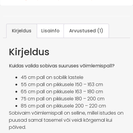
Kirjeldus
Lisainfo
Arvustused (1)
Kirjeldus
Kuidas valida sobivas suuruses võimlemispall?
45 cm pall on sobilik lastele
55 cm pall on pikkusele 150 – 163 cm
65 cm pall on pikkusele 163 – 180 cm
75 cm pall on pikkusele 180 – 200 cm
85 cm pall on pikkusele 200 – 220 cm
Sobivaim võimlemispall on selline, millel istudes on
puusad samal tasemel või veidi kõrgemal kui
põlved.