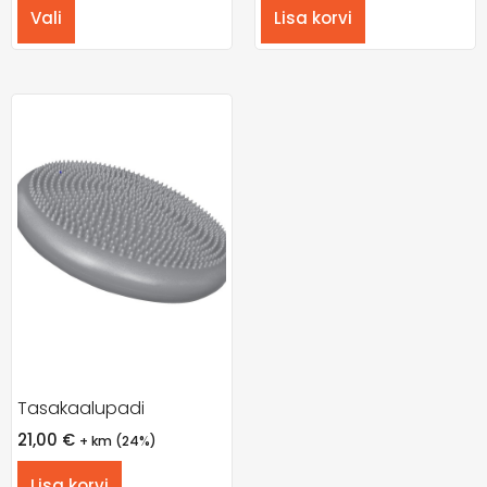
Vali
Lisa korvi
Tasakaalupadi
21,00
€
+ km (24%)
Lisa korvi