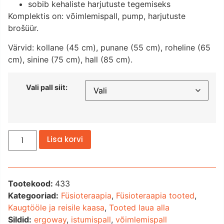
sobib kehaliste harjutuste tegemiseks
Komplektis on: võimlemispall, pump, harjutuste
brošüür.
Värvid: kollane (45 cm), punane (55 cm), roheline (65
cm), sinine (75 cm), hall (85 cm).
Vali pall siit:
Lisa korvi
Tootekood:
433
Kategooriad:
Füsioteraapia
,
Füsioteraapia tooted
,
Kaugtööle ja reisile kaasa
,
Tooted laua alla
Sildid:
ergoway
,
istumispall
,
võimlemispall