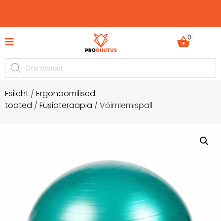
0
tid hetkel -60%
Ohutusjuhendid hetkel -50% soo
a!
Esileht
/
Ergonoomilised
tooted
/
Füsioteraapia
/ Võimlemispall