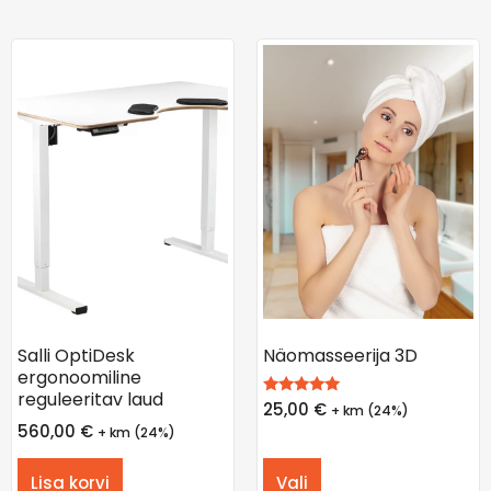
Salli OptiDesk
Näomasseerija 3D
ergonoomiline
reguleeritav laud
Hinnanguga
25,00
€
+ km (24%)
5.00
560,00
€
+ km (24%)
/ 5
Lisa korvi
Vali