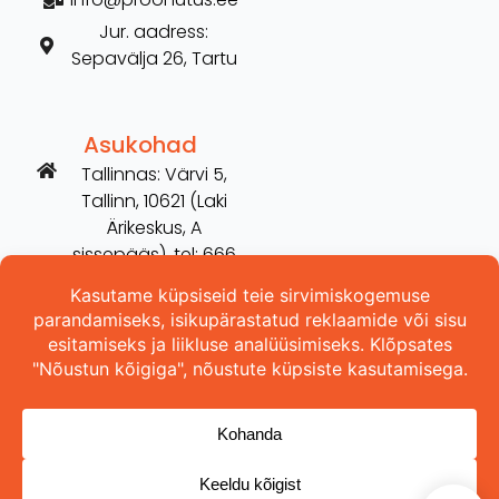
Jur. aadress:
Sepavälja 26, Tartu
Asukohad
Tallinnas: Värvi 5,
Tallinn, 10621 (Laki
Ärikeskus, A
sissepääs), tel: 666
2606
Tartus: Võru 254,
Tartu, 50115 (vana
Hilarise maja), tel:
5698 3157