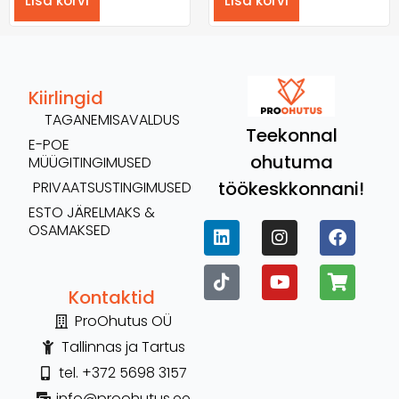
Lisa korvi
Lisa korvi
Kiirlingid
TAGANEMISAVALDUS
Teekonnal
E-POE
ohutuma
MÜÜGITINGIMUSED
töökeskkonnani!
PRIVAATSUSTINGIMUSED
ESTO JÄRELMAKS &
OSAMAKSED
Kontaktid
ProOhutus OÜ
Tallinnas ja Tartus
tel. +372 5698 3157
info@proohutus.ee