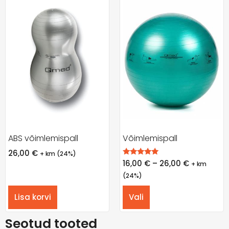
ABS võimlemispall
Võimlemispall
26,00
€
+ km (24%)
Hinnanguga
16,00
€
–
26,00
€
+ km
5.00
/ 5
(24%)
Lisa korvi
Vali
Seotud tooted