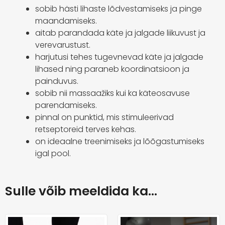
sobib hästi lihaste lõdvestamiseks ja pinge
maandamiseks.
aitab parandada käte ja jalgade liikuvust ja
verevarustust.
harjutusi tehes tugevnevad käte ja jalgade
lihased ning paraneb koordinatsioon ja
painduvus.
sobib nii massaažiks kui ka käteosavuse
parendamiseks.
pinnal on punktid, mis stimuleerivad
retseptoreid terves kehas.
on ideaalne treenimiseks ja lõõgastumiseks
igal pool.
Sulle võib meeldida ka…