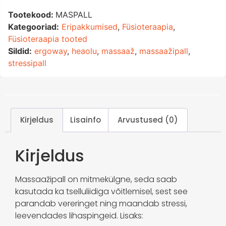
Tootekood:
MASPALL
Kategooriad:
Eripakkumised
,
Füsioteraapia
,
Füsioteraapia tooted
Sildid:
ergoway
,
heaolu
,
massaaž
,
massaažipall
,
stressipall
Kirjeldus
Lisainfo
Arvustused (0)
Kirjeldus
Massaažipall on mitmekülgne, seda saab
kasutada ka tselluliidiga võitlemisel, sest see
parandab vereringet ning maandab stressi,
leevendades lihaspingeid. Lisaks: