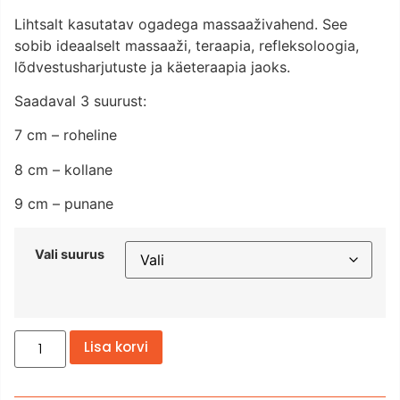
Lihtsalt kasutatav ogadega massaaživahend. See
sobib ideaalselt massaaži, teraapia, refleksoloogia,
lõdvestusharjutuste ja käeteraapia jaoks.
Saadaval 3 suurust:
7 cm – roheline
8 cm – kollane
9 cm – punane
Vali suurus
Lisa korvi