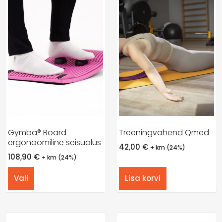
Gymba® Board
Treeningvahend Qmed
ergonoomiline seisualus
42,00
€
+ km (24%)
108,90
€
+ km (24%)
Vali
Lisa korvi