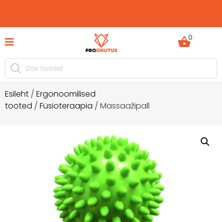
0
hetkel -60%
Ohutusjuhendid hetkel -50% soodus
Esileht
/
Ergonoomilised
tooted
/
Füsioteraapia
/ Massaažipall