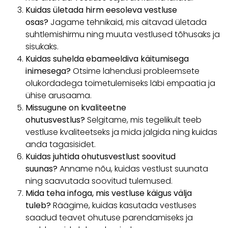
Kuidas ületada hirm eesoleva vestluse
osas?
Jagame tehnikaid, mis aitavad ületada
suhtlemishirmu ning muuta vestlused tõhusaks ja
sisukaks.
Kuidas suhelda ebameeldiva käitumisega
inimesega?
Otsime lahendusi probleemsete
olukordadega toimetulemiseks läbi empaatia ja
ühise arusaama.
Missugune on kvaliteetne
ohutusvestlus?
Selgitame, mis tegelikult teeb
vestluse kvaliteetseks ja mida jälgida ning kuidas
anda tagasisidet.
Kuidas juhtida ohutusvestlust soovitud
suunas?
Anname nõu, kuidas vestlust suunata
ning saavutada soovitud tulemused.
Mida teha infoga, mis vestluse käigus välja
tuleb?
Räägime, kuidas kasutada vestluses
saadud teavet ohutuse parendamiseks ja