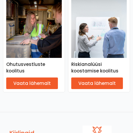
Ohutusvestluste
Riskianalüüsi
koolitus
koostamise koolitus
Vaata lähemalt
Vaata lähemalt