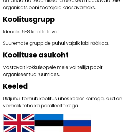
omandatud teadmised ja oskused muudavad teie
organisatsiooni töötajaid kaasavamaks.
Koolitusgrupp
Ideaalis 6-8 koolitatavat
Suuremate gruppide puhul vajalik läbi rääkida.
Koolituse asukoht
Vastavalt kokkuleppele meie või tellija poolt
organiseeritud ruumides.
Keeled
Üldjuhul toimub koolitus ühes keeles korraga, kuid on
võimalik teha ka paralleeltõlkega.