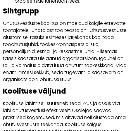
probleemide lahendamiseks.
Sihtgrupp
Ohutusvestluste koolitus on mõeldud kõigile ettevõtte
töötajatele, juhatajast töö teostajani. Ohutusvestluste
alustamisel tasuks esimeses järjekorras koolitada
tööohutusjuhid, töökeskkonnaspetsialistid,
personalijuhid, esma- ja keskastme juhid. Hilisemas
faasis kaasata ülejäänud organisatsioon. Igaühel on
roll ja võimalus aidata luua ohutum töökeskkond. Mida
enam inimesi sekkub, seda tugevam ja kaasavam on
organisatsiooni ohutuskultuur.
Koolituse väljund
Koolituse läbimisel suureneb teadlikkus ja oskus viia
läbi ohutusvestlusi efektiivselt. Osalejad saavad
praktilised kogemused, mis aitavad neil alustada oma
ohutusvestluste teekonda. Koolituse käigus