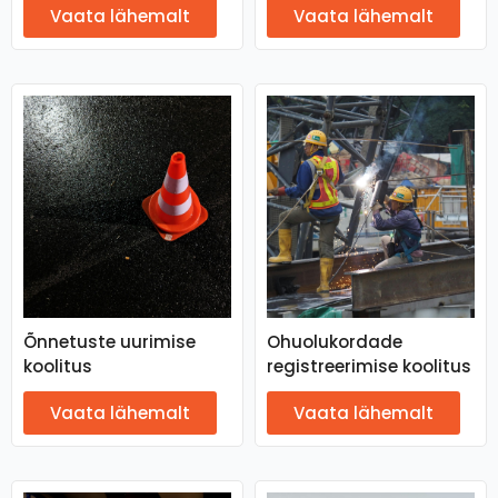
Vaata lähemalt
Vaata lähemalt
Õnnetuste uurimise
Ohuolukordade
koolitus
registreerimise koolitus
Vaata lähemalt
Vaata lähemalt