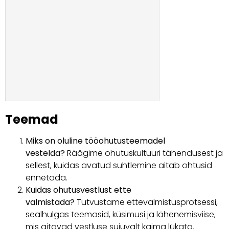
Teemad
Miks on oluline tööohutusteemadel
vestelda?
Räägime ohutuskultuuri tähendusest ja
sellest, kuidas avatud suhtlemine aitab ohtusid
ennetada.
Kuidas ohutusvestlust ette
valmistada?
Tutvustame ettevalmistusprotsessi,
sealhulgas teemasid, küsimusi ja lähenemisviise,
mis aitavad vestluse sujuvalt käima lükata.