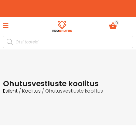
0
Ohutusjuhendid hetkel -50% soodustusega!
Ohutusvestluste koolitus
Esileht
/
Koolitus
/ Ohutusvestluste koolitus