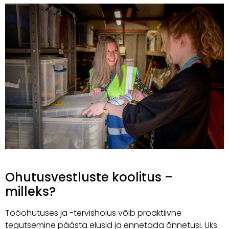
Ohutusvestluste koolitus –
milleks?
Tööohutuses ja -tervishoius võib proaktiivne
tegutsemine päästa elusid ja ennetada õnnetusi. Üks