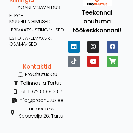
Lock Out Tag Out
Isikukaitsevahendite
koolitus
koolitus
Vaata lähemalt
Vaata lähemalt