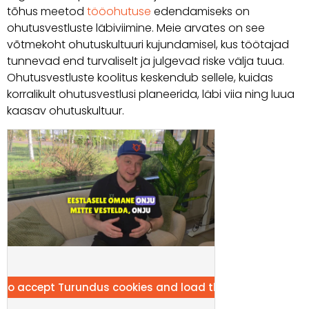
tõhus meetod
tööohutuse
edendamiseks on
ohutusvestluste läbiviimine. Meie arvates on see
võtmekoht ohutuskultuuri kujundamisel, kus töötajad
tunnevad end turvaliselt ja julgevad riske välja tuua.
Ohutusvestluste koolitus keskendub sellele, kuidas
korralikult ohutusvestlusi planeerida, läbi viia ning luua
kaasav ohutuskultuur.
e to accept Turundus cookies and load this content