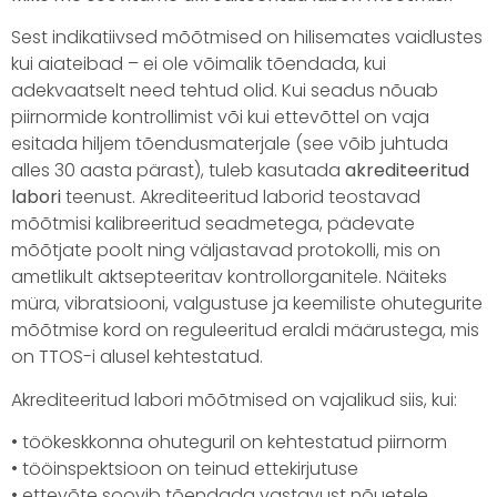
Sest indikatiivsed mõõtmised on hilisemates vaidlustes
kui aiateibad – ei ole võimalik tõendada, kui
adekvaatselt need tehtud olid. Kui seadus nõuab
piirnormide kontrollimist või kui ettevõttel on vaja
esitada hiljem tõendusmaterjale (see võib juhtuda
alles 30 aasta pärast), tuleb kasutada
akrediteeritud
labori
teenust. Akrediteeritud laborid teostavad
mõõtmisi kalibreeritud seadmetega, pädevate
mõõtjate poolt ning väljastavad protokolli, mis on
ametlikult aktsepteeritav kontrollorganitele. Näiteks
müra, vibratsiooni, valgustuse ja keemiliste ohutegurite
mõõtmise kord on reguleeritud eraldi määrustega, mis
on TTOS-i alusel kehtestatud.
Akrediteeritud labori mõõtmised on vajalikud siis, kui:
• töökeskkonna ohuteguril on kehtestatud piirnorm
• tööinspektsioon on teinud ettekirjutuse
• ettevõte soovib tõendada vastavust nõuetele