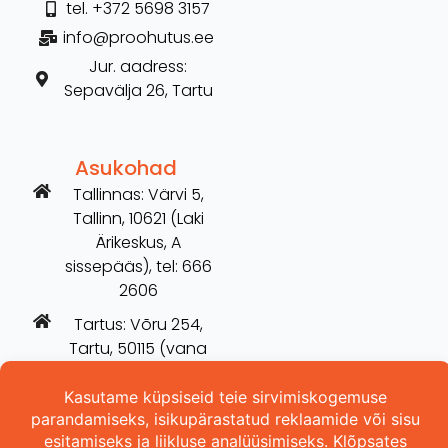
tel. +372 5698 3157
info@proohutus.ee
Jur. aadress:
Sepavälja 26, Tartu
Asukohad
Tallinnas: Värvi 5,
Tallinn, 10621 (Laki
Ärikeskus, A
sissepääs), tel: 666
2606
Tartus: Võru 254,
Tartu, 50115 (vana
Hilarise maja), tel:
5698 3157