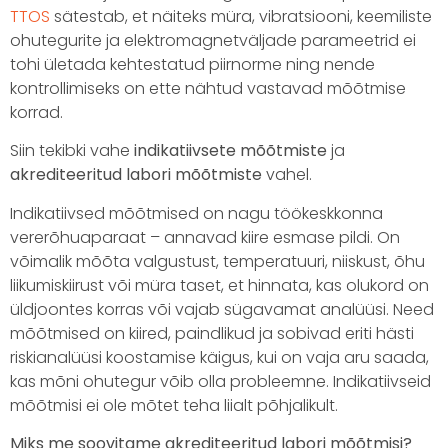
TTOS
sätestab, et näiteks müra, vibratsiooni, keemiliste
ohutegurite ja elektromagnetväljade parameetrid ei
tohi ületada kehtestatud piirnorme ning nende
kontrollimiseks on ette nähtud vastavad mõõtmise
korrad.
Siin tekibki vahe
indikatiivsete mõõtmiste
ja
akrediteeritud labori mõõtmiste
vahel.
Indikatiivsed mõõtmised on nagu töökeskkonna
vererõhuaparaat – annavad kiire esmase pildi. On
võimalik mõõta valgustust, temperatuuri, niiskust, õhu
liikumiskiirust või müra taset, et hinnata, kas olukord on
üldjoontes korras või vajab sügavamat analüüsi. Need
mõõtmised on kiired, paindlikud ja sobivad eriti hästi
riskianalüüsi koostamise käigus, kui on vaja aru saada,
kas mõni ohutegur võib olla probleemne. Indikatiivseid
mõõtmisi ei ole mõtet teha liialt põhjalikult.
Miks me soovitame akrediteeritud labori mõõtmisi?