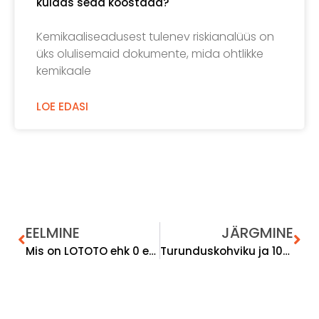
kuidas seda koostada?
Kemikaaliseadusest tulenev riskianalüüs on
üks olulisemaid dokumente, mida ohtlikke
kemikaale
LOE EDASI
EELMINE
JÄRGMINE
Mis on LOTOTO ehk 0 energia olek?
Turunduskohviku ja 10+ AI tööriista ehk seminar Ergonoomika Keskuses