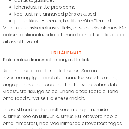
ausat tagasisidet
lahendusi, mitte probleeme
koolitusi, mis annavad päris oskused
paindlikkust – teenus, koolitus või mõlemad
Me ei kirjuta riskianalüüsi selleks, et see oleks olemas. Me
pakume riskianalüüsi koostamise teenust selleks, et see
aitaks ettevõtet.
UURI LÄHEMALT
Riskianalüüs kui investeering, mitte kulu
Riskianalüüs ei ole lihtsalt kohustus. See on
investeering. Iga ennetatud õnnetus säästab raha,
aega ja närve. Iga parendatud töövõte vähendab
vigastuste riski. Iga selge juhend aitab töötajal teha
oma tööd turvaliselt ja enesekindlalt.
Töökeskkond ei ole ainult seadmete ja ruumide
küsimus. See on kultuuri küsimus. Kui ettevõte hoolib
oma inimestest, hoolivad inimesed ettevõttest tagasi.