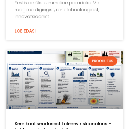
Eestis on üks kummaline paradoks. Me
räägime digiriigist, rohetehnoloogiast,
innovatsioonist
LOE EDASI
PROOHUTUS
Kemikaaliseadusest tulenev riskianalüüs –