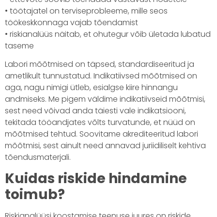
• töötajatel on terviseprobleeme, mille seos
töökeskkonnaga vajab tõendamist
• riskianalüüs näitab, et ohutegur võib ületada lubatud
taseme
Labori mõõtmised on täpsed, standardiseeritud ja
ametlikult tunnustatud. Indikatiivsed mõõtmised on
aga, nagu nimigi ütleb, esialgse kiire hinnangu
andmiseks. Me pigem väldime indikatiivseid mõõtmisi,
sest need võivad anda täiesti vale indikatsiooni,
tekitada tööandjates võlts turvatunde, et nüüd on
mõõtmised tehtud. Soovitame akrediteeritud labori
mõõtmisi, sest ainult need annavad juriidiliselt kehtiva
tõendusmaterjali.
Kuidas riskide hindamine
toimub?
Riskianalüüsi koostamise teenuse juures on riskide