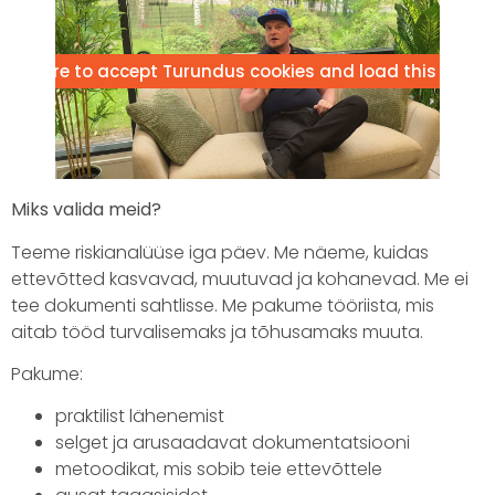
lick here to accept Turundus cookies and load this conte
Miks valida meid?
Teeme riskianalüüse iga päev. Me näeme, kuidas
ettevõtted kasvavad, muutuvad ja kohanevad. Me ei
tee dokumenti sahtlisse. Me pakume tööriista, mis
aitab tööd turvalisemaks ja tõhusamaks muuta.
Pakume:
praktilist lähenemist
selget ja arusaadavat dokumentatsiooni
metoodikat, mis sobib teie ettevõttele