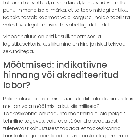
tabada töövõtteid, mis on kiired, korduvad või mille
puhul inimene ise ei märka, et ta teeb midagi ohtlikku.
Näiteks tõstab koormat valel kõrgusel, hoiab tööriista
valesti või liigub masinate vahel liiga lähedalt.
Videoanalüüs on eriti kasulik tootmises ja
logistikasektoris, kus liikumine on kiire ja riskid tekivad
sekunditega.
Mõõtmised: indikatiivne
hinnang või akrediteeritud
labor?
Riskianalüüsi koostamise juures kerkib alati küsimus: kas
meil on vaja mõõtmisi ja kui, siis milliseid?
Töökeskkonna ohutegurite mõõtmine ei ole pelgalt
tehniline tegevus, vaid osa tööandja seadusest
tulenevast kohustusest tagada, et töökeskkonna
füüsikalised ja keemilised tegurid ei ületaks piirnorme.