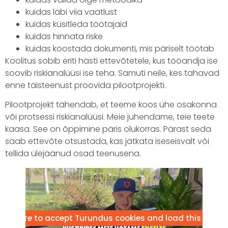
kuidas läbi viia vaatlust
kuidas küsitleda töötajaid
kuidas hinnata riske
kuidas koostada dokumenti, mis päriselt töötab
Koolitus sobib eriti hästi ettevõtetele, kus tööandja ise
soovib riskianalüüsi ise teha. Samuti neile, kes tahavad
enne täisteenust proovida pilootprojekti.
Pilootprojekt tähendab, et teeme koos ühe osakonna
või protsessi riskianalüüsi. Meie juhendame, teie teete
kaasa. See on õppimine päris olukorras. Pärast seda
saab ettevõte otsustada, kas jätkata iseseisvalt või
tellida ülejäänud osad teenusena.
lick here to accept Turundus cookies and load this conte