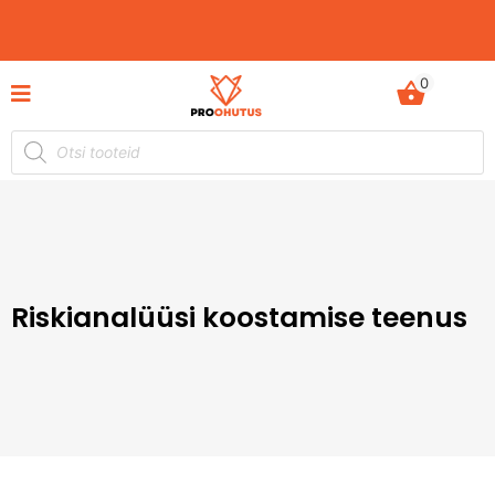
0
Ohutusjuhendid hetkel -50% soodustusega!
Riskianalüüsi koostamise teenus