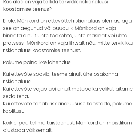
Kas alati on vaja tellida terviklik riskianalüüsi
koostamise teenus?
Ei ole. Mõnikord on ettevõttel riskianalüüs olemas, aga
see on aegunud või puudulik. Mõnikord on vaja
hinnata ainult ühte töökohta, ühte masinat või ühte
protsessi. Mõnikord on vaja lihtsalt nõu, mitte terviklikku
riskianalüüsi koostamise teenust.
Pakume paindlikke lahendusi.
Kui ettevõte soovib, teeme ainult ühe osakonna
riskianalüüsi.
Kui ettevõte vajab abi ainult metoodika valikul, aitame
seda teha.
Kui ettevõte tahab riskianalüüsi ise koostada, pakume
koolitust.
Kõik ei pea tellima täisteenust. Mõnikord on mõistlikum
alustada väiksemalt.