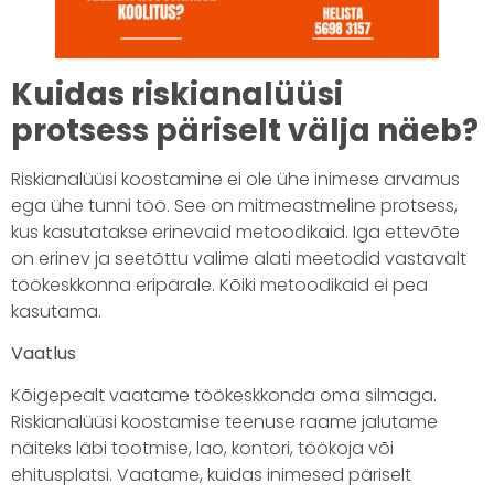
Kuidas riskianalüüsi
protsess päriselt välja näeb?
Riskianalüüsi koostamine ei ole ühe inimese arvamus
ega ühe tunni töö. See on mitmeastmeline protsess,
kus kasutatakse erinevaid metoodikaid. Iga ettevõte
on erinev ja seetõttu valime alati meetodid vastavalt
töökeskkonna eripärale. Kõiki metoodikaid ei pea
kasutama.
Vaatlus
Kõigepealt vaatame töökeskkonda oma silmaga.
Riskianalüüsi koostamise teenuse raame jalutame
näiteks läbi tootmise, lao, kontori, töökoja või
ehitusplatsi. Vaatame, kuidas inimesed päriselt