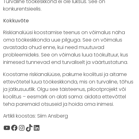
Turvaline töökeskkond ei ole luksus. See on
konkurentsieelis.
Kokkuvõte
Riskianalüüsi koostamise teenus on võimalus näha
oma töökeskkonda uue pilguga. See on võimalus
avastada ohud enne, kui need muutuvad
probleemideks. See on võimalus luua töökultuur, kus
inimesed tunnevad end turvaliselt ja väärtustatuna.
Koostame riskianalüüse, pakume koolitusi ja aitame
ettevõtetel luua töökeskkonda, mis on turvaline, tõhus
ja jätkusuutlik. Olgu see täisteenus, pilootprojekt või
koolitus – eesmärk on alati sama: aidata ettevõttel
teha paremaid otsuseid ja hoida oma inimesi.
Artikli koostas: Siim Ansberg