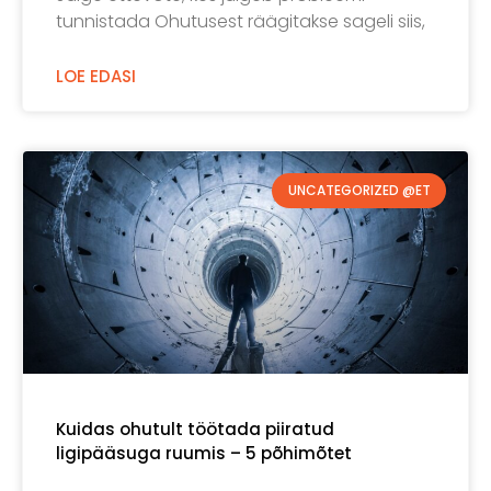
tunnistada Ohutusest räägitakse sageli siis,
LOE EDASI
UNCATEGORIZED @ET
Kuidas ohutult töötada piiratud
ligipääsuga ruumis – 5 põhimõtet