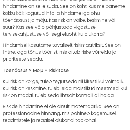
hindamine on selle süda. See on koht, kus me paneme
kokku kõik kogutud info ja hindame iga ohu
tõenäosust ja mõju. Kas risk on väike, keskmine või
suur? Kas see võib põhjustada vigastuse,
tervisekahjustuse või isegi eluohtliku olukorra?
Hindamisel kasutame tavaliselt riskimaatriksit. See on
lihtne, aga tõhus tööriist, mis aitab riske võrrelda ja
prioriteete seada.
Tõenäosus × Mõju = Riskitase
Kui risk on kõrge, tuleb tegutseda nii kiiresti kui võimalik.
Kui risk on keskmine, tuleb leida mõistlikud meetmed. Kui
risk on madal, tuleb seda lihtsalt kontrolli all hoida.
Riskide hindamine ei ole ainult matemaatika. See on
professionaalne hinnang, mis põhineb kogemusel,
teadmistele ja reaalsel olukorral töökohal.