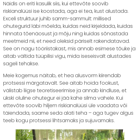
Näidis on eriti kasulik siis, kui ettevõte soovib
riskianalüüsi ise koostada, aga ei tea, kust alustada.
Exceli struktuur juhib samm-sammult: millised
ohutegurid läbi mõelda, kuidas neid kirjeldada, kuidas
hinnata tõenäosust ja mõju ning kuidas sõnastada
meetmeid nii, et need oleksid päriselt rakendatavad.
See on nagu tööriistakast, mis annab esimese tõuke ja
aitab vältida tüüpilisi vigu, mida iseseisvalt alustades
sageli tehakse.
Meie kogemus näitab, et hea alusvorm kiirendab
protsessi märgatavalt. See aitab hoida fookust,
välistab liigse teoretiseerimise ja annab kindluse, et
ükski oluline ohutegur ei jää kahe silma vahele. Kui
ettevõte soovib hiljem riskianalüüsi üle vaadata või
täiendada, saame seda alati teha – aga tugev algus
teeb kogu protsessi lihtsamaks ja sujuvamaks.