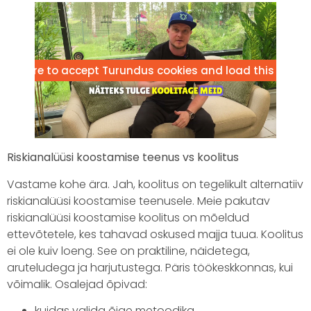
lick here to accept Turundus cookies and load this conte
Riskianalüüsi koostamise teenus vs koolitus
Vastame kohe ära. Jah, koolitus on tegelikult alternatiiv
riskianalüüsi koostamise teenusele. Meie pakutav
riskianalüüsi koostamise koolitus on mõeldud
ettevõtetele, kes tahavad oskused majja tuua. Koolitus
ei ole kuiv loeng. See on praktiline, näidetega,
aruteludega ja harjutustega. Päris töökeskkonnas, kui
võimalik. Osalejad õpivad:
kuidas valida õige metoodika