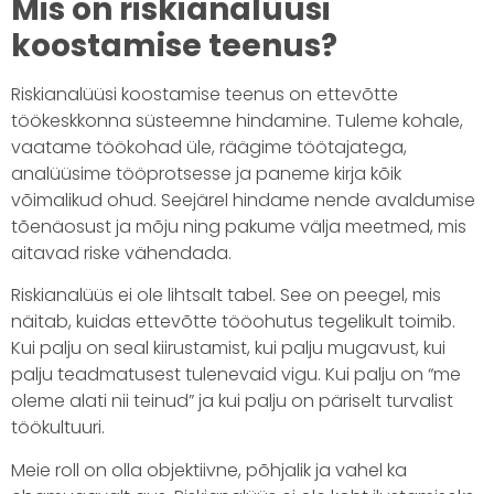
Mis on riskianalüüsi
koostamise teenus?
Riskianalüüsi koostamise teenus on ettevõtte
töökeskkonna süsteemne hindamine. Tuleme kohale,
vaatame töökohad üle, räägime töötajatega,
analüüsime tööprotsesse ja paneme kirja kõik
võimalikud ohud. Seejärel hindame nende avaldumise
tõenäosust ja mõju ning pakume välja meetmed, mis
aitavad riske vähendada.
Riskianalüüs ei ole lihtsalt tabel. See on peegel, mis
näitab, kuidas ettevõtte tööohutus tegelikult toimib.
Kui palju on seal kiirustamist, kui palju mugavust, kui
palju teadmatusest tulenevaid vigu. Kui palju on “me
oleme alati nii teinud” ja kui palju on päriselt turvalist
töökultuuri.
Meie roll on olla objektiivne, põhjalik ja vahel ka