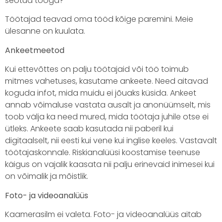
seotud tööga?
Töötajad teavad oma tööd kõige paremini. Meie
ülesanne on kuulata.
Ankeetmeetod
Kui ettevõttes on palju töötajaid või töö toimub
mitmes vahetuses, kasutame ankeete. Need aitavad
koguda infot, mida muidu ei jõuaks küsida. Ankeet
annab võimaluse vastata ausalt ja anonüümselt, mis
toob välja ka need mured, mida töötaja juhile otse ei
ütleks. Ankeete saab kasutada nii paberil kui
digitaalselt, nii eesti kui vene kui inglise keeles. Vastavalt
töötajaskonnale. Riskianalüüsi koostamise teenuse
käigus on vajalik kaasata nii palju erinevaid inimesei kui
on võimalik ja mõistlik.
Foto- ja videoanalüüs
Kaamerasilm ei valeta. Foto- ja videoanalüüs aitab