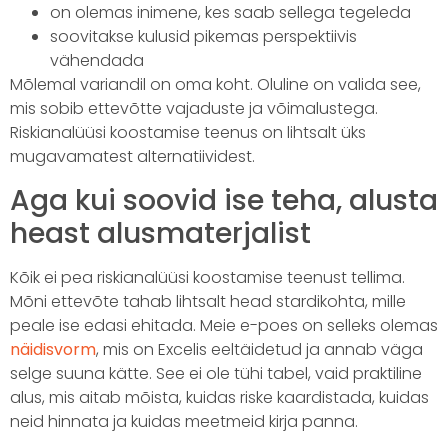
on olemas inimene, kes saab sellega tegeleda
soovitakse kulusid pikemas perspektiivis
vähendada
Mõlemal variandil on oma koht. Oluline on valida see,
mis sobib ettevõtte vajaduste ja võimalustega.
Riskianalüüsi koostamise teenus on lihtsalt üks
mugavamatest alternatiividest.
Aga kui soovid ise teha, alusta
heast alusmaterjalist
Kõik ei pea riskianalüüsi koostamise teenust tellima.
Mõni ettevõte tahab lihtsalt head stardikohta, mille
peale ise edasi ehitada. Meie e-poes on selleks olemas
näidisvorm
, mis on Excelis eeltäidetud ja annab väga
selge suuna kätte. See ei ole tühi tabel, vaid praktiline
alus, mis aitab mõista, kuidas riske kaardistada, kuidas
neid hinnata ja kuidas meetmeid kirja panna.