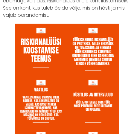
ebamugavalt aus. Riskianalüüs ei ole koht ilustamiseks.
See on koht, kus tuleb öelda välja, mis on hästi ja mis
vajab parandamist.