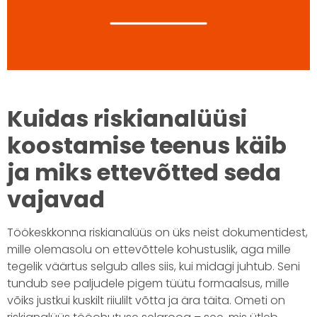
Kuidas riskianalüüsi
koostamise teenus käib
ja miks ettevõtted seda
vajavad
Töökeskkonna riskianalüüs on üks neist dokumentidest,
mille olemasolu on ettevõttele kohustuslik, aga mille
tegelik väärtus selgub alles siis, kui midagi juhtub. Seni
tundub see paljudele pigem tüütu formaalsus, mille
võiks justkui kuskilt riiulilt võtta ja ära täita. Ometi on