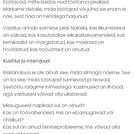
töötavad, mitte kuidas nad töötama peaksid.
Märkame detaile, mida töötajad või juhid ise enam ei
näe, sest nad on nendega harjunud.
Vaatlus annab esimese pildi. Näiteks, kas liikumisteed
on vabad, kas kasutatakse isikukaitsevahendeid, kas
kemikaalid on märgistatud, kas masinad on
hooldatud, kas töövõtted on ohutud.
Küsitlus ja intervjuud
Riskianalüüs ei ole ainult see, mida silmaga näeme. See
on ka see, mida töötajad tunnevad ja teavad.
Seetõttu räägime inimestega. Küsimused on lihtsad,
aga vastused võivad olla üllatavad.
Missuguseid napikaid sul on olnud?
Kas on töövahendeid, mis on ebamugavad või
ohtlikud?
Kas sul on olnud terviseprobleeme, mis võivad olla