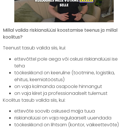
Millal valida riskianalüüsi koostamise teenus ja millal
koolitus?
Teenust tasub valida siis, kui:
ettevõttel pole aega või oskusi riskianalüüsi ise
teha
töökeskkond on keeruline (tootmine, logistika,
ehitus, keemiatööstus)
on vaja kolmanda osapoole hinnangut
on vaja kiiret ja professionaalselt tulemust
Koolitus tasub valida siis, kui:
ettevõte soovib oskused majja tuua
riskianalüüsi on vaja regulaarselt uuendada
töökeskkond on lihtsam (kontor, väikeettevõte)