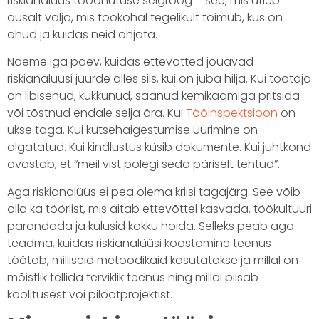
riskianalüüs tööohutuse selgroog – see, mis ütleb
ausalt välja, mis töökohal tegelikult toimub, kus on
ohud ja kuidas neid ohjata.
Näeme iga päev, kuidas ettevõtted jõuavad
riskianalüüsi juurde alles siis, kui on juba hilja. Kui töötaja
on libisenud, kukkunud, saanud kemikaamiga pritsida
või tõstnud endale selja ära. Kui
Tööinspektsioon
on
ukse taga. Kui kutsehaigestumise uurimine on
algatatud. Kui kindlustus küsib dokumente. Kui juhtkond
avastab, et “meil vist polegi seda päriselt tehtud”.
Aga riskianalüüs ei pea olema kriisi tagajärg. See võib
olla ka tööriist, mis aitab ettevõttel kasvada, töökultuuri
parandada ja kulusid kokku hoida. Selleks peab aga
teadma, kuidas riskianalüüsi koostamine teenus
töötab, milliseid metoodikaid kasutatakse ja millal on
mõistlik tellida terviklik teenus ning millal piisab
koolitusest või pilootprojektist.