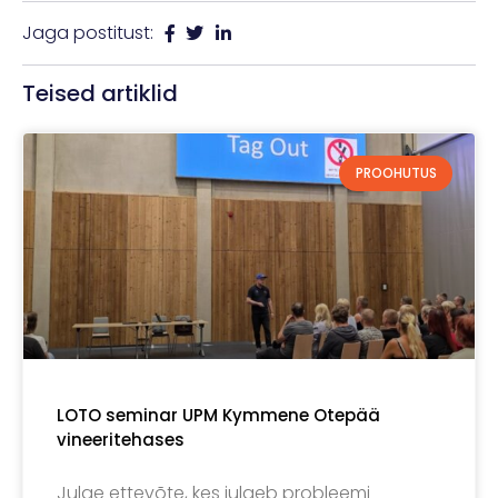
Jaga postitust:
Teised artiklid
PROOHUTUS
LOTO seminar UPM Kymmene Otepää
vineeritehases
Julge ettevõte, kes julgeb probleemi