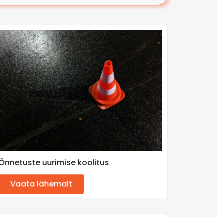
Õnnetuste uurimise koolitus
Vaata lähemalt