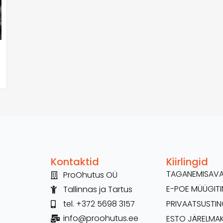
Kontaktid
Kiirlingid
TAGANEMISAV
ProOhutus OÜ
E-POE MÜÜGI
Tallinnas ja Tartus
tel. +372 5698 3157
PRIVAATSUSTI
info@proohutus.ee
ESTO JÄRELMA