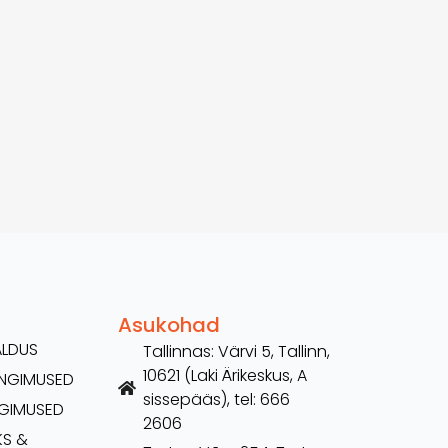
Asukohad
ALDUS
Tallinnas: Värvi 5, Tallinn,
10621 (Laki Ärikeskus, A
TINGIMUSED
sissepääs), tel: 666
NGIMUSED
2606
KS &