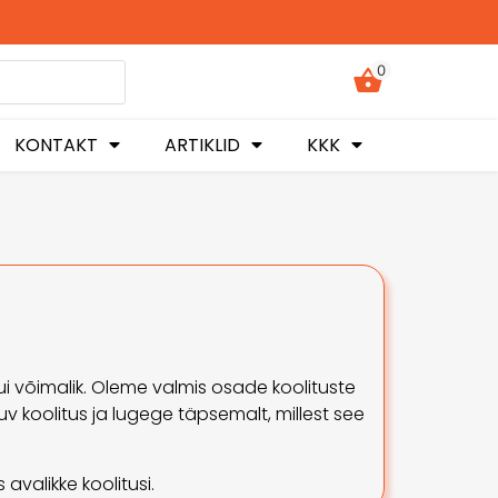
0
KONTAKT
ARTIKLID
KKK
kui võimalik. Oleme valmis osade koolituste
uv koolitus ja lugege täpsemalt, millest see
avalikke koolitusi.