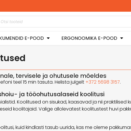
KUMENDID E-POOD
ERGONOOMIKA E-POOD
itused
nale, tervisele ja ohutusele mõeldes
ni teel 15 min tasuta. Helista julgelt
+372 5698 3157
.
shoiu- ja tööohutusalaseid koolitusi
alistid. Koolitused on sisukad, kaasavad ja nii praktilised 
seid koolitajaid. Valige allolevatest koolitustest huvi pakk
litusi, kuid kindlasti tasub uurida, kas me oleme pakkumas 