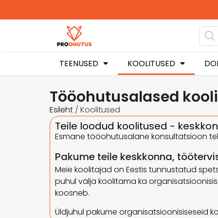
Ohutusjuhendid hetkel -50%
soodustusega!
TEENUSED
KOOLITUSED
DO
Tööohutusalased kool
Esileht
/ Koolitused
Teile loodud koolitused - keskkon
Esmane tööohutusalane konsultatsioon telefo
Pakume teile keskkonna, töötervi
Meie koolitajad on Eestis tunnustatud spetsi
puhul välja koolitama ka organisatsioonisise
koosneb.
Üldjuhul pakume organisatsioonisiseseid koo