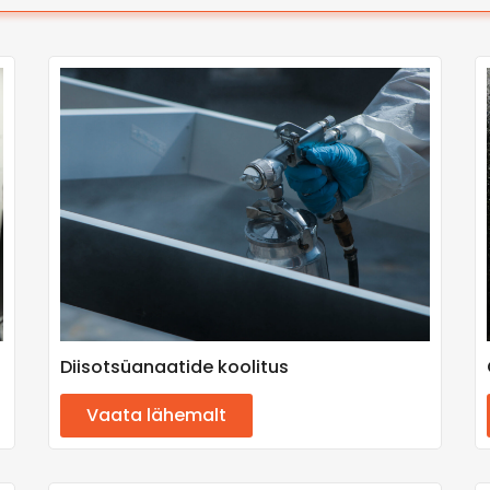
Diisotsüanaatide koolitus
Vaata lähemalt