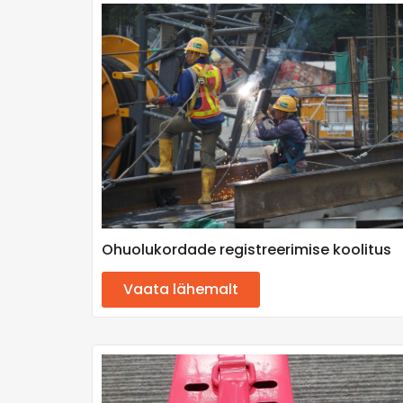
Ohuolukordade registreerimise koolitus
Vaata lähemalt