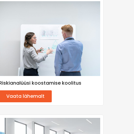
Riskianalüüsi koostamise koolitus
Vaata lähemalt