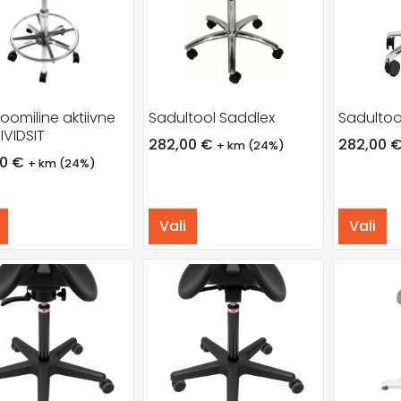
oomiline aktiivne
Sadultool Saddlex
Sadultoo
IVIDSIT
282,00
€
282,00
+ km (24%)
00
€
+ km (24%)
Vali
Vali