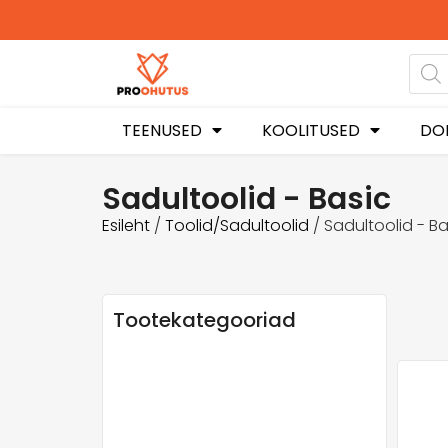
Ohutusdokumentide komplektid hetke
-60% soodustusega!
TEENUSED
KOOLITUSED
DO
Sadultoolid - Basic
Esileht
/
Toolid/Sadultoolid
/ Sadultoolid - Ba
Tootekategooriad