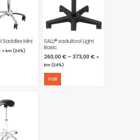
l Saddlex Mini
SALLI® sadultool Light
Basic
€
+ km (24%)
260,00
€
–
373,00
€
+
km (24%)
Vali