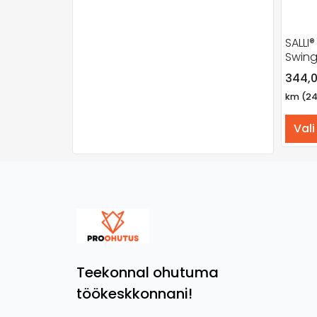
SALLI®
Swin
344,
km (2
Vali
Teekonnal ohutuma
töökeskkonnani!