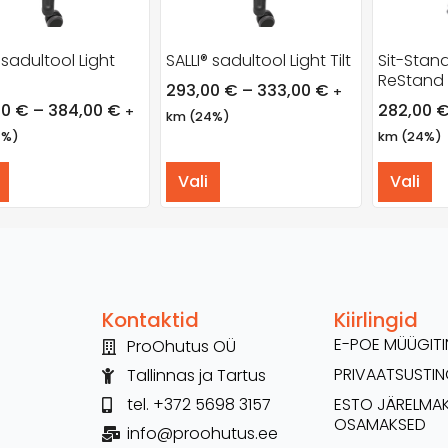
 sadultool Light
SALLI® sadultool Light Tilt
Sit-Stan
g
ReStand
293,00
€
–
333,00
€
+
00
€
–
384,00
€
282,00
+
km (24%)
4%)
km (24%)
Vali
Vali
Kontaktid
Kiirlingid
E-POE MÜÜGI
ProOhutus OÜ
PRIVAATSUSTI
Tallinnas ja Tartus
tel. +372 5698 3157
ESTO JÄRELMA
OSAMAKSED
info@proohutus.ee