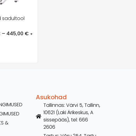
d sadultool
€
–
445,00
€
+
Asukohad
TINGIMUSED
Tallinnas: Värvi 5, Tallinn,
10621 (Laki Ärikeskus, A
NGIMUSED
sissepääs), tel: 666
KS &
2606
Tartus: Võru 254, Tartu,