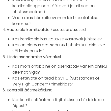
kemikaalidega nad töötavad ja millised on
ohutusmeetmed.
Vaata, kas isikukaitsevahendeid kasutatakse
korrektselt.
4.
Vaata üle kemikaalide kasutusprotsessid
Kas kemikaale kasutatakse vastavalt juhistele?
Kas on olemas protseduurid juhuks, kui tekib leke
või kokkupuude?
5.
Hinda asendamise võimalusi
Kas mõni ohtlik aine on asendatav vähem ohtliku
alternatiiviga?
Kas ettevõte on teadlik SVHC (Substances of
Very High Concern) nimekirjast?
6.
Kontrolli jäätmekäitlust
Kas kemikaalijäätmed liigitatakse ja käideldakse
õigesti?