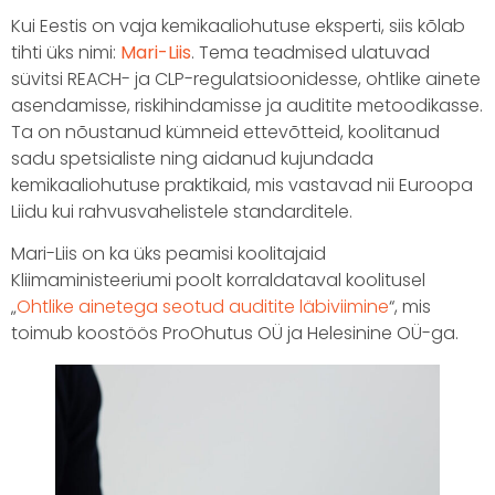
Kui Eestis on vaja kemikaaliohutuse eksperti, siis kõlab
tihti üks nimi:
Mari-Liis
. Tema teadmised ulatuvad
süvitsi REACH- ja CLP-regulatsioonidesse, ohtlike ainete
asendamisse, riskihindamisse ja auditite metoodikasse.
Ta on nõustanud kümneid ettevõtteid, koolitanud
sadu spetsialiste ning aidanud kujundada
kemikaaliohutuse praktikaid, mis vastavad nii Euroopa
Liidu kui rahvusvahelistele standarditele.
Mari-Liis on ka üks peamisi koolitajaid
Kliimaministeeriumi poolt korraldataval koolitusel
„
Ohtlike ainetega seotud auditite läbiviimine
“, mis
toimub koostöös ProOhutus OÜ ja Helesinine OÜ-ga.