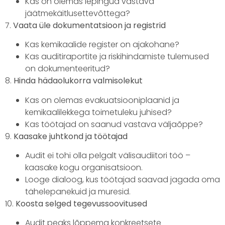
Kas on olemas lepingud vastava
jäätmekäitlusettevõttega?
7.
Vaata üle dokumentatsioon ja registrid
Kas kemikaalide register on ajakohane?
Kas auditiraportite ja riskihindamiste tulemused
on dokumenteeritud?
8.
Hinda hädaolukorra valmisolekut
Kas on olemas evakuatsiooniplaanid ja
kemikaalilekkega toimetuleku juhised?
Kas töötajad on saanud vastava väljaõppe?
9.
Kaasake juhtkond ja töötajad
Audit ei tohi olla pelgalt välisaudiitori töö –
kaasake kogu organisatsioon.
Looge dialoog, kus töötajad saavad jagada oma
tähelepanekuid ja muresid.
10.
Koosta selged tegevussoovitused
Audit peaks lõppema konkreetsete