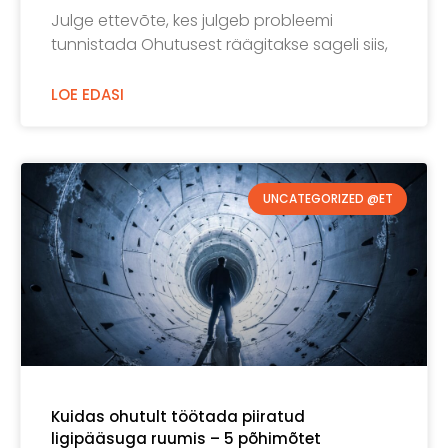
Julge ettevõte, kes julgeb probleemi
tunnistada Ohutusest räägitakse sageli siis,
LOE EDASI
UNCATEGORIZED @ET
Kuidas ohutult töötada piiratud
ligipääsuga ruumis – 5 põhimõtet