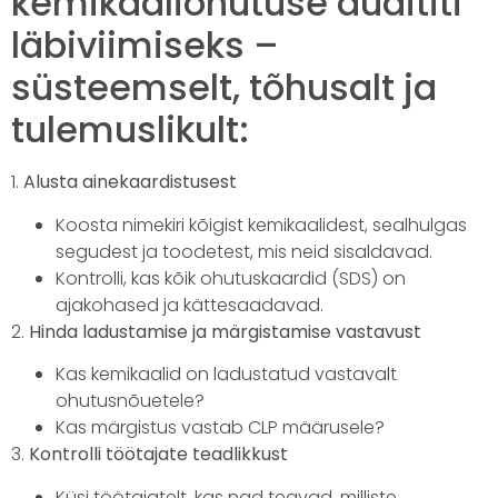
kemikaaliohutuse audititi
läbiviimiseks –
süsteemselt, tõhusalt ja
tulemuslikult:
1.
Alusta ainekaardistusest
Koosta nimekiri kõigist kemikaalidest, sealhulgas
segudest ja toodetest, mis neid sisaldavad.
Kontrolli, kas kõik ohutuskaardid (SDS) on
ajakohased ja kättesaadavad.
2.
Hinda ladustamise ja märgistamise vastavust
Kas kemikaalid on ladustatud vastavalt
ohutusnõuetele?
Kas märgistus vastab CLP määrusele?
3.
Kontrolli töötajate teadlikkust
Küsi töötajatelt, kas nad teavad, milliste