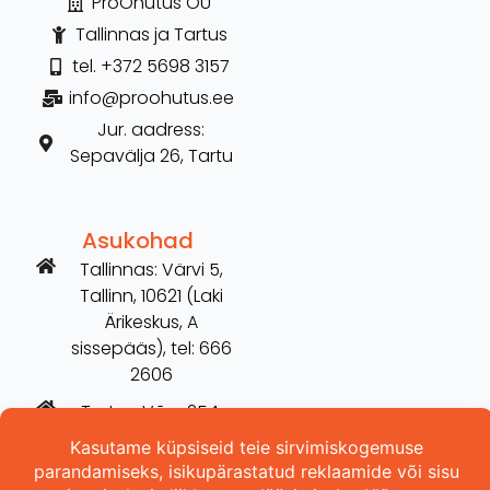
ProOhutus OÜ
Tallinnas ja Tartus
tel. +372 5698 3157
info@proohutus.ee
Jur. aadress:
Sepavälja 26, Tartu
Asukohad
Tallinnas: Värvi 5,
Tallinn, 10621 (Laki
Ärikeskus, A
sissepääs), tel: 666
2606
Tartus: Võru 254,
Tartu, 50115 (vana
Hilarise maja), tel: