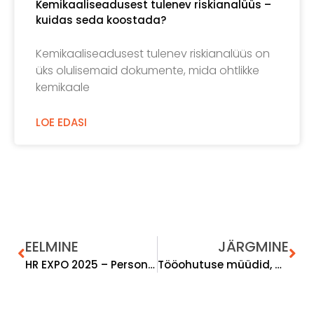
Kemikaaliseadusest tulenev riskianalüüs –
kuidas seda koostada?
Kemikaaliseadusest tulenev riskianalüüs on
üks olulisemaid dokumente, mida ohtlikke
kemikaale
LOE EDASI
EELMINE
JÄRGMINE
HR EXPO 2025 – Personalivaldkonna superstaarid, tööohutuse rokkstaarid ja ergonoomika meistrid!
Tööohutuse müüdid, mis ikka ja jälle ringi liiguvad