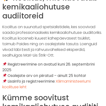
kemikaaliohutuse
audiitoreid
Koolitus on suunatud spetsialistidele, kes soovivad
saada professionaalseks kemikaaliohutuse audiitoriks.
Koolitus koosneb kuuest kahepäevasest tsüklist,
toimub Paides ning on osalejatele tasuta. Loenguid
viivad läbi Eesti ja rahvusvahelised eksperdid,
sealhulgas Mari-Liis Štrik-Ott.
Registreerimine on avatud kuni 26. septembrini
2025
Osalejate arv on piiratud – ainult 25 kohta!
Lisainfo ja registreerimine:
Kliimaministeeriumi
koolituse leht
Kümme soovitust