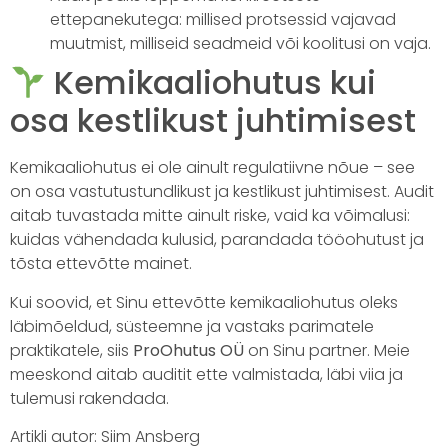
ettepanekutega: millised protsessid vajavad
muutmist, milliseid seadmeid või koolitusi on vaja.
Kemikaaliohutus kui
osa kestlikust juhtimisest
Kemikaaliohutus ei ole ainult regulatiivne nõue – see
on osa vastutustundlikust ja kestlikust juhtimisest. Audit
aitab tuvastada mitte ainult riske, vaid ka võimalusi:
kuidas vähendada kulusid, parandada tööohutust ja
tõsta ettevõtte mainet.
Kui soovid, et Sinu ettevõtte kemikaaliohutus oleks
läbimõeldud, süsteemne ja vastaks parimatele
praktikatele, siis
ProOhutus OÜ
on Sinu partner. Meie
meeskond aitab auditit ette valmistada, läbi viia ja
tulemusi rakendada.
Artikli autor: Siim Ansberg