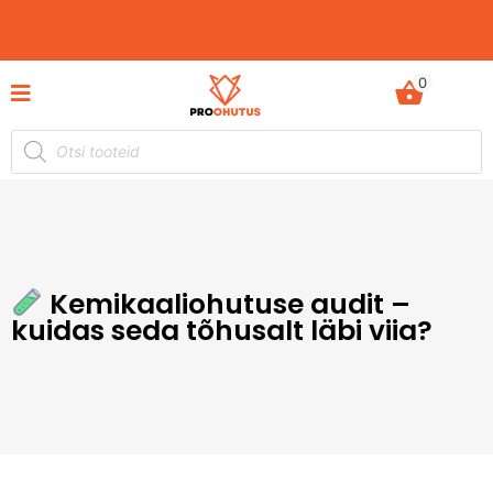
0
Ohutusjuhendid hetkel -50% soodustusega!
Kemikaaliohutuse audit –
kuidas seda tõhusalt läbi viia?