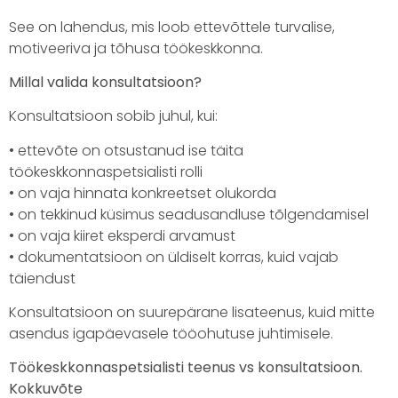
See on lahendus, mis loob ettevõttele turvalise,
motiveeriva ja tõhusa töökeskkonna.
Millal valida konsultatsioon?
Konsultatsioon sobib juhul, kui:
• ettevõte on otsustanud ise täita
töökeskkonnaspetsialisti rolli
• on vaja hinnata konkreetset olukorda
• on tekkinud küsimus seadusandluse tõlgendamisel
• on vaja kiiret eksperdi arvamust
• dokumentatsioon on üldiselt korras, kuid vajab
täiendust
Konsultatsioon on suurepärane lisateenus, kuid mitte
asendus igapäevasele tööohutuse juhtimisele.
Töökeskkonnaspetsialisti teenus vs konsultatsioon.
Kokkuvõte