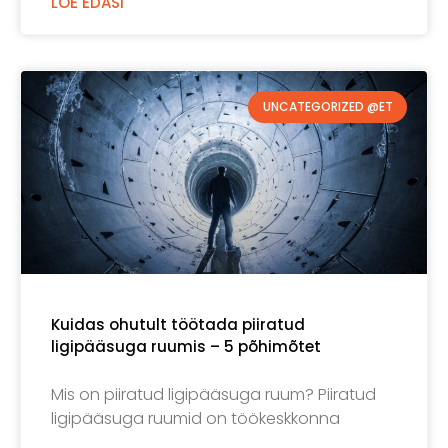
LOE EDASI
UNCATEGORIZED @ET
Kuidas ohutult töötada piiratud
ligipääsuga ruumis – 5 põhimõtet
Mis on piiratud ligipääsuga ruum? Piiratud
ligipääsuga ruumid on töökeskkonna