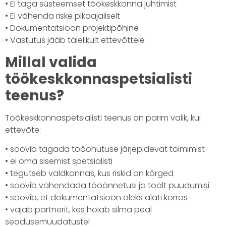
• Ei taga süsteemset töökeskkonna juhtimist
• Ei vähenda riske pikaajaliselt
• Dokumentatsioon projektipõhine
• Vastutus jääb täielikult ettevõttele
Millal valida
töökeskkonnaspetsialisti
teenus?
Töökeskkonnaspetsialisti teenus on parim valik, kui
ettevõte:
• soovib tagada tööohutuse järjepidevat toimimist
• ei oma sisemist spetsialisti
• tegutseb valdkonnas, kus riskid on kõrged
• soovib vähendada tööõnnetusi ja töölt puudumisi
• soovib, et dokumentatsioon oleks alati korras
• vajab partnerit, kes hoiab silma peal
seadusemuudatustel