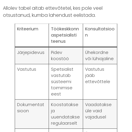
Allolev tabel aitab ettevõtetel, kes pole veel
otsustanud, kumba lahendust eelistada.
Kriteerium
Töökeskkonn
Konsultatsioo
aspetsialisti
n
teenus
Järjepidevus
Pidev
Ühekordne
koostöö
või lühiajaline
Vastutus
Spetsialist
Vastutus
vastutab
jääb
süsteemi
ettevõttele
toimimise
eest
Dokumentat
Koostatakse
Vaadatakse
sioon
ja
üle vaid
uuendatakse
vajadusel
regulaarselt