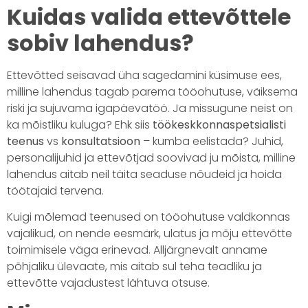
Kuidas valida ettevõttele
sobiv lahendus?
Ettevõtted seisavad üha sagedamini küsimuse ees,
milline lahendus tagab parema tööohutuse, väiksema
riski ja sujuvama igapäevatöö. Ja missugune neist on
ka mõistliku kuluga? Ehk siis
töökeskkonnaspetsialisti
teenus
vs
konsultatsioon
– kumba eelistada? Juhid,
personalijuhid ja ettevõtjad soovivad ju mõista, milline
lahendus aitab neil täita seaduse nõudeid ja hoida
töötajaid tervena.
Kuigi mõlemad teenused on tööohutuse valdkonnas
vajalikud, on nende eesmärk, ulatus ja mõju ettevõtte
toimimisele väga erinevad. Alljärgnevalt anname
põhjaliku ülevaate, mis aitab sul teha teadliku ja
ettevõtte vajadustest lähtuva otsuse.