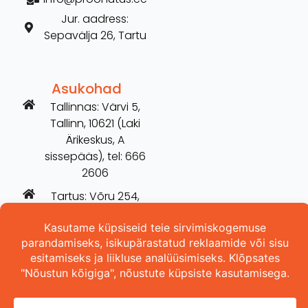
Jur. aadress:
Sepavälja 26, Tartu
Asukohad
Tallinnas: Värvi 5,
Tallinn, 10621 (Laki
Ärikeskus, A
sissepääs), tel: 666
2606
Tartus: Võru 254,
Tartu, 50115 (vana
Hilarise maja), tel:
5698 3157