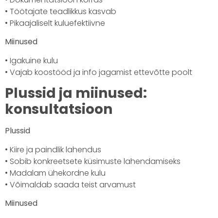
• Töötajate teadlikkus kasvab
• Pikaajaliselt kuluefektiivne
Miinused
• Igakuine kulu
• Vajab koostööd ja info jagamist ettevõtte poolt
Plussid ja miinused:
konsultatsioon
Plussid
• Kiire ja paindlik lahendus
• Sobib konkreetsete küsimuste lahendamiseks
• Madalam ühekordne kulu
• Võimaldab saada teist arvamust
Miinused