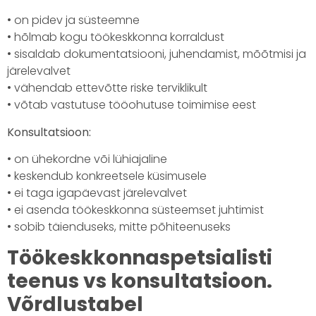
• on pidev ja süsteemne
• hõlmab kogu töökeskkonna korraldust
• sisaldab dokumentatsiooni, juhendamist, mõõtmisi ja
järelevalvet
• vähendab ettevõtte riske terviklikult
• võtab vastutuse tööohutuse toimimise eest
Konsultatsioon:
• on ühekordne või lühiajaline
• keskendub konkreetsele küsimusele
• ei taga igapäevast järelevalvet
• ei asenda töökeskkonna süsteemset juhtimist
• sobib täienduseks, mitte põhiteenuseks
Töökeskkonnaspetsialisti
teenus vs konsultatsioon.
Võrdlustabel