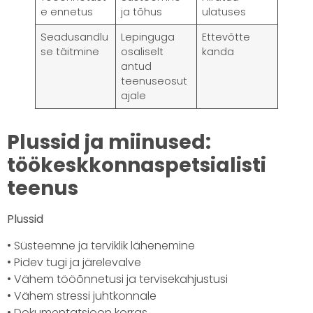
e ennetus
ja tõhus
ulatuses
Seadusandlu
Lepinguga
Ettevõtte
se täitmine
osaliselt
kanda
antud
teenuseosut
ajale
Plussid ja miinused:
töökeskkonnaspetsialisti
teenus
Plussid
• Süsteemne ja terviklik lähenemine
• Pidev tugi ja järelevalve
• Vähem tööõnnetusi ja tervisekahjustusi
• Vähem stressi juhtkonnale
• Dokumentatsioon korras