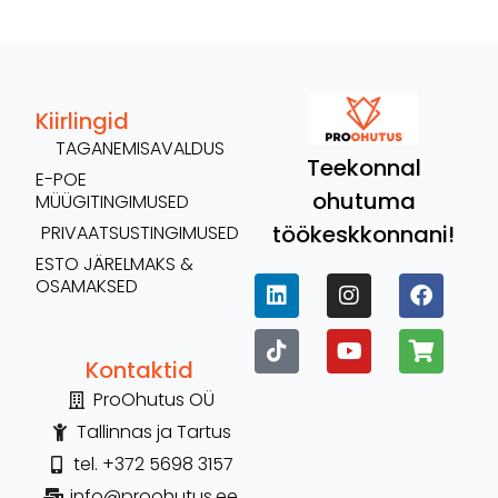
Kiirlingid
TAGANEMISAVALDUS
Teekonnal
E-POE
ohutuma
MÜÜGITINGIMUSED
töökeskkonnani!
PRIVAATSUSTINGIMUSED
ESTO JÄRELMAKS &
OSAMAKSED
Kontaktid
ProOhutus OÜ
Tallinnas ja Tartus
tel. +372 5698 3157
info@proohutus.ee