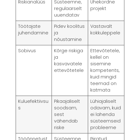
Riskianalüüs
Süsteemne,
Ühekordne
regulaarselt
projekt
uuendatav
Töötajate
Pidev koolitus
Vastavalt
juhendamine
ja
kokkuleppele
nõustamine
Sobivus
Kõrge riskiga
Ettevõtetele,
ja
kellel on
kasvavatele
sisemine
ettevõtetele
kompetents,
kuid mingid
teemad on
katmata
Kuluefektiivsu
Pikaajaliselt
Lühiajaliselt
s
soodsam,
odavam, kuid
sest
ei lahenda
vähendab
süsteemseid
riske
probleeme
Tööõnnetust
Süsteemne
Piiratud