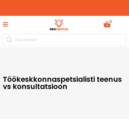
0
Ohutusjuhendid hetkel -50% soodustusega!
Töökeskkonnaspetsialisti teenus
vs konsultatsioon