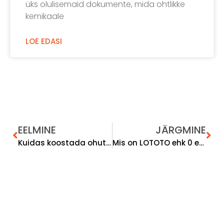
üks olulisemaid dokumente, mida ohtlikke
kemikaale
LOE EDASI
EELMINE
JÄRGMINE
Kuidas koostada ohutusjuhendit 0 euroga?
Mis on LOTOTO ehk 0 energia olek?