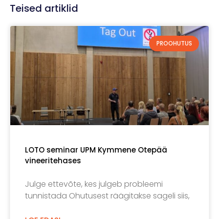
Teised artiklid
PROOHUTUS
LOTO seminar UPM Kymmene Otepää
vineeritehases
Julge ettevõte, kes julgeb probleemi
tunnistada Ohutusest räägitakse sageli siis,