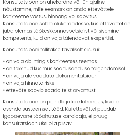
Konsultatsioon on ühekordne või lühiajaline
nõustamine, mille eesmärk on anda ettevõttele
konkreetne vastus, hinnang või soovitus.
Konsultatsioon sobib olukordadesse, kus ettevõttel on
juba olemas töökeskkonnaspetsialist või sisemine
kompetents, kuid on vaja täiendavat ekspertiisi.
Konsultatsiooni tellitakse tavaliselt siis, kui:
• on vaja abi mingis konkreetses teemas
• on tekkinud küsimus seadusandluse tõlgendamisel
• on vaja üle vaadata dokumentatsioon
• on vaja hinnata riske
• ettevõte soovib saada teist arvamust
Konsultatsioon on paindlik ja kiire lahendus, kuid ei
asenda süsteemset tööd. Kui ettevõttel puudub
igapäevane tööohutuse korraldaja, ei pruugi
konsultatsioon üksi olla piisav.