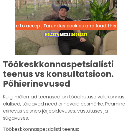
lick here to accept Turundus cookies and load this conte
Töökeskkonnaspetsialisti
teenus vs konsultatsioon.
Põhierinevused
Kuigi mõlemad teenused on tööohutuse valdkonnas
olulised, täidavad need erinevaid eesmärke. Peamine
erinevus seisneb järjepidevuses, vastutuses ja
sügavuses.
Töökeskkonnaspetsialisti teenus: