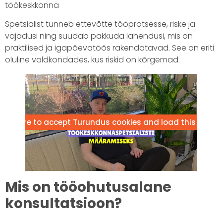
töökeskkonna
Spetsialist tunneb ettevõtte tööprotsesse, riske ja
vajadusi ning suudab pakkuda lahendusi, mis on
praktilised ja igapäevatöös rakendatavad. See on eriti
oluline valdkondades, kus riskid on kõrgemad.
lick here to accept Turundus cookies and load this conte
Mis on tööohutusalane
konsultatsioon?