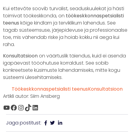
Kui ettevõte soovib turvalist, seaduskuulekat ja hästi
toimivat töökeskkonda, on
töökeskkonnaspetsialisti
teenus
kõige kindlam ja terviklikum lahendus. See
tagab süsteemsuse, järjepidevuse ja professionaalse
toe, mis vähendab riske ja hoiab kokku nii aega kui
raha.
Konsultatsioon
on väärtuslik täiendus, kuid ei asenda
igapäevast tööohutuse korraldust. See sobib
konkreetsete küsimuste lahendamiseks, mitte kogu
süsteemi ülesehitamiseks.
Töökeskkonnaspetsialisti teenus
Konsultatsioon
Artikli autor: Siim Ansberg
Jaga postitust: