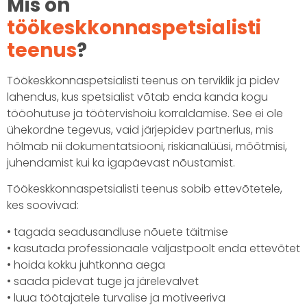
Mis on
töökeskkonnaspetsialisti
teenus
?
Töökeskkonnaspetsialisti teenus on terviklik ja pidev
lahendus, kus spetsialist võtab enda kanda kogu
tööohutuse ja töötervishoiu korraldamise. See ei ole
ühekordne tegevus, vaid järjepidev partnerlus, mis
hõlmab nii dokumentatsiooni, riskianalüüsi, mõõtmisi,
juhendamist kui ka igapäevast nõustamist.
Töökeskkonnaspetsialisti teenus sobib ettevõtetele,
kes soovivad:
• tagada seadusandluse nõuete täitmise
• kasutada professionaale väljastpoolt enda ettevõtet
• hoida kokku juhtkonna aega
• saada pidevat tuge ja järelevalvet
• luua töötajatele turvalise ja motiveeriva