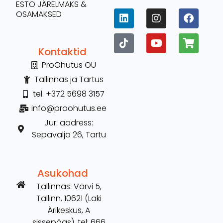
ESTO JÄRELMAKS &
OSAMAKSED
Kontaktid
ProOhutus OÜ
Tallinnas ja Tartus
tel. +372 5698 3157
info@proohutus.ee
Jur. aadress:
Sepavälja 26, Tartu
Asukohad
Tallinnas: Värvi 5,
Tallinn, 10621 (Laki
Ärikeskus, A
sissepääs), tel: 666