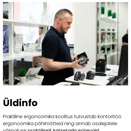
Üldinfo
Praktiline ergonoomika koolitus tutvustab kontoritöö
ergonoomika põhimõtteid ning annab osalejatele
võimaluse
praktiliselt katsetada erinevaid