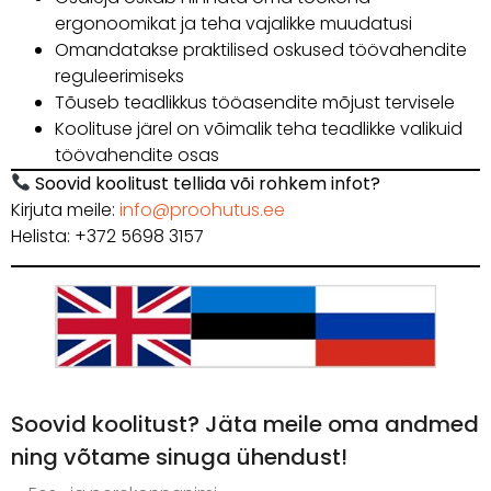
ergonoomikat ja teha vajalikke muudatusi
Omandatakse praktilised oskused töövahendite
reguleerimiseks
Tõuseb teadlikkus tööasendite mõjust tervisele
Koolituse järel on võimalik teha teadlikke valikuid
töövahendite osas
Soovid koolitust tellida või rohkem infot?
Kirjuta meile:
info@proohutus.ee
Helista: +372 5698 3157
Soovid koolitust? Jäta meile oma andmed
ning võtame sinuga ühendust!