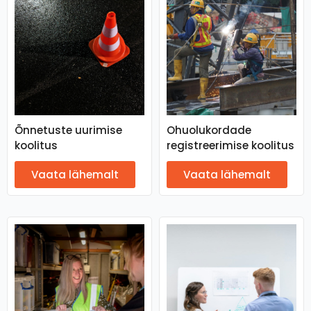
Õnnetuste uurimise
Ohuolukordade
koolitus
registreerimise koolitus
Vaata lähemalt
Vaata lähemalt