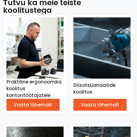
Tutvu ka meie teiste
koolitustega
Praktiline ergonoomika
Diisotsüanaatide
koolitus
koolitus
kontoritöötajatele
Vaata lähemalt
Vaata lähemalt