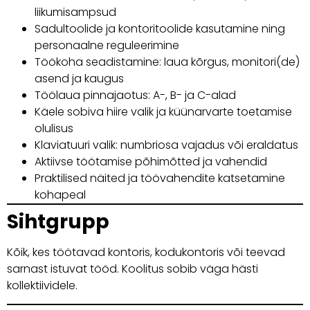
liikumisampsud
Sadultoolide ja kontoritoolide kasutamine ning
personaalne reguleerimine
Töökoha seadistamine: laua kõrgus, monitori(de)
asend ja kaugus
Töölaua pinnajaotus: A-, B- ja C-alad
Käele sobiva hiire valik ja küünarvarte toetamise
olulisus
Klaviatuuri valik: numbriosa vajadus või eraldatus
Aktiivse töötamise põhimõtted ja vahendid
Praktilised näited ja töövahendite katsetamine
kohapeal
Sihtgrupp
Kõik, kes töötavad kontoris, kodukontoris või teevad
sarnast istuvat tööd. Koolitus sobib väga hästi
kollektiividele.