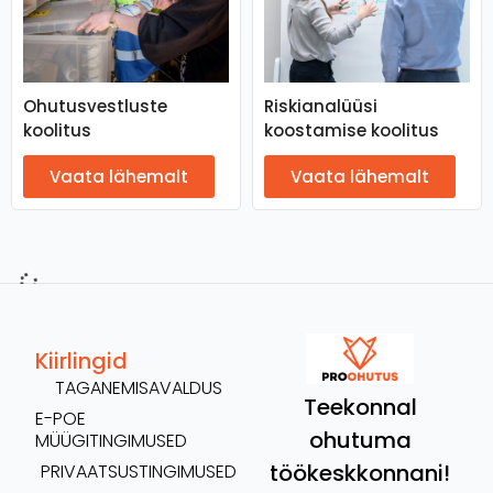
Ohutusvestluste
Riskianalüüsi
koolitus
koostamise koolitus
Vaata lähemalt
Vaata lähemalt
Kiirlingid
TAGANEMISAVALDUS
Teekonnal
E-POE
ohutuma
MÜÜGITINGIMUSED
töökeskkonnani!
PRIVAATSUSTINGIMUSED