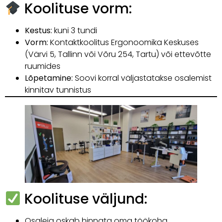
Koolituse vorm:
Kestus:
kuni 3 tundi
Vorm:
Kontaktkoolitus Ergonoomika Keskuses
(Värvi 5, Tallinn või Võru 254, Tartu) või ettevõtte
ruumides
Lõpetamine:
Soovi korral väljastatakse osalemist
kinnitav tunnistus
Koolituse väljund:
Osaleja oskab hinnata oma töökoha