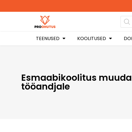
Ohutusjuhendid hetkel -50%
soodustusega!
TEENUSED
KOOLITUSED
DO
Esmaabikoolitus muudab 
tööandjale