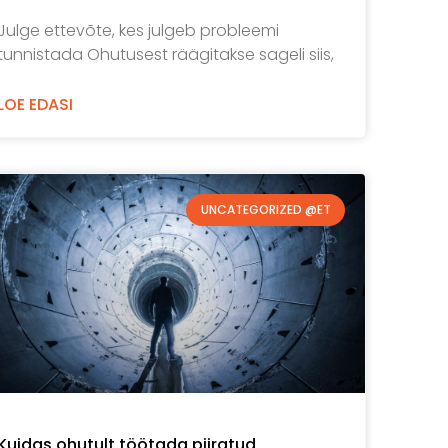
Julge ettevõte, kes julgeb probleemi
tunnistada Ohutusest räägitakse sageli siis,
LOE EDASI
UNCATEGORIZED @ET
Kuidas ohutult töötada piiratud