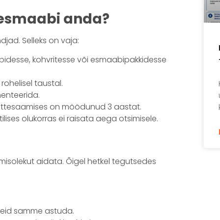
 esmaabi anda?
jad. Selleks on vaja:
idesse, kohvritesse või esmaabipakkidesse
ohelisel taustal.
menteerida.
i kättesaamises on möödunud 3 aastat.
tilises olukorras ei raisata aega otsimisele.
lmisolekut aidata. Õigel hetkel tegutsedes
iseid samme astuda.