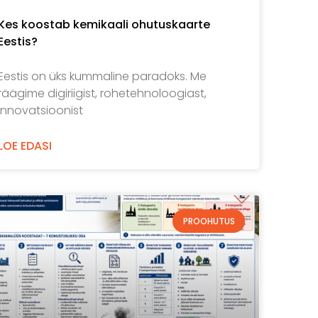
Kes koostab kemikaali ohutuskaarte
Eestis?
Eestis on üks kummaline paradoks. Me
räägime digiriigist, rohetehnoloogiast,
innovatsioonist
LOE EDASI
PROOHUTUS