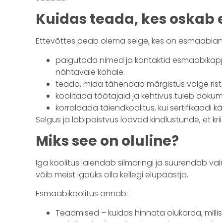
Kuidas teada, kes oskab
Ettevõttes peab olema selge, kes on esmaabiand
paigutada nimed ja kontaktid esmaabikapp
nähtavale kohale.
teada, mida tähendab märgistus valge rist r
koolitada töötajaid ja kehtivus tuleb doku
korraldada täiendkoolitus, kui sertifikaad
Selgus ja läbipaistvus loovad kindlustunde, et krii
Miks see on oluline?
Iga koolitus laiendab silmaringi ja suurendab va
võib meist igaüks olla kellegi elupäästja.
Esmaabikoolitus annab:
Teadmised – kuidas hinnata olukorda, mill