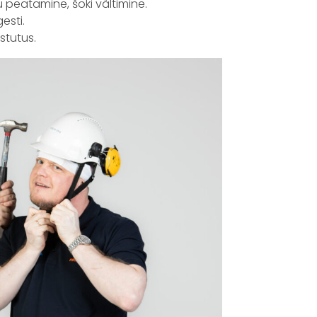
u peatamine, šoki vältimine.
esti.
stutus.