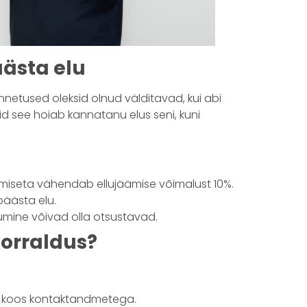
ästa elu
nnetused oleksid olnud välditavad, kui abi
id see hoiab kannatanu elus seni, kuni
miseta vähendab ellujäämise võimalust 10%.
päästa elu.
umine võivad olla otsustavad.
orraldus?
i koos kontaktandmetega.