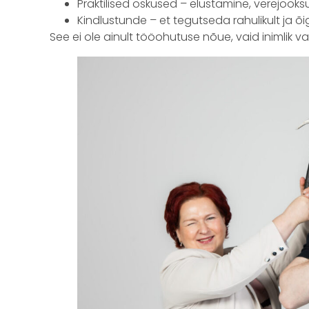
Praktilised oskused – elustamine, verejooks
Kindlustunde – et tegutseda rahulikult ja õig
See ei ole ainult tööohutuse nõue, vaid inimlik va