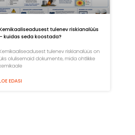
Kemikaaliseadusest tulenev riskianalüüs
– kuidas seda koostada?
Kemikaaliseadusest tulenev riskianalüüs on
üks olulisemaid dokumente, mida ohtlikke
kemikaale
LOE EDASI