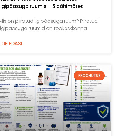
ligipääsuga ruumis – 5 põhimõtet
Mis on piiratud ligipääsuga ruum? Piiratud
ligipääsuga ruumid on töökeskkonna
LOE EDASI
PROOHUTUS