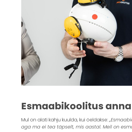
Esmaabikoolitus annab
Mul on alati kahju kuulda, kui öeldakse:
„Esmaabia
aga ma ei tea täpselt, mis aastal. Meil on esm