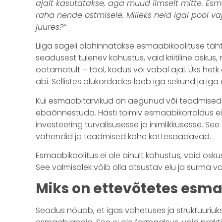
ajalt kasutatakse, aga muud ilmselt mitte. E
raha nende ostmisele. Milleks neid igal pool vaj
juures?“
Liiga sageli alahinnatakse esmaabikoolituse tähts
seadusest tulenev kohustus, vaid kriitiline osku
ootamatult – tööl, kodus või vabal ajal. Üks hetk o
abi. Sellistes olukordades loeb iga sekund ja iga 
Kui esmaabitarvikud on aegunud või teadmised
ebaõnnestuda. Hästi toimiv esmaabikorraldus ei 
investeering turvalisusesse ja inimlikkusesse. See 
vahendid ja teadmised kohe kättesaadavad.
Esmaabikoolitus ei ole ainult kohustus, vaid osku
See valmisolek võib olla otsustav elu ja surma va
Miks on ettevõtetes esm
Seadus nõuab, et igas vahetuses ja struktuuriük