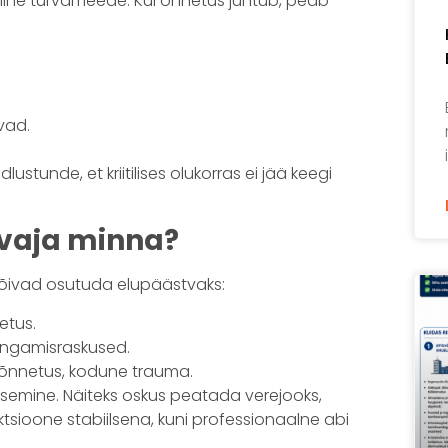
iline turvameede. Kui õnnetus juhtub, peab
vad.
ustunde, et kriitilises olukorras ei jää keegi
 vaja minna?
võivad osutuda elupäästvaks:
etus.
 hingamisraskused.
ööõnnetus, kodune trauma.
utsemine. Näiteks oskus peatada verejooks,
tsioone stabiilsena, kuni professionaalne abi