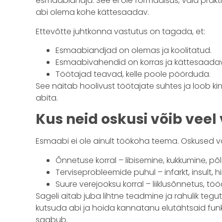
esmaabiandja. See ei ole formaalsus, vaid prakt
abi olema kohe kättesaadav.
Ettevõtte juhtkonna vastutus on tagada, et:
Esmaabiandjad on olemas ja koolitatud.
Esmaabivahendid on korras ja kättesaada
Töötajad teavad, kelle poole pöörduda.
See näitab hoolivust töötajate suhtes ja loob kindl
abita.
Kus neid oskusi võib veel
Esmaabi ei ole ainult töökoha teema. Oskused 
Õnnetuse korral – libisemine, kukkumine, põl
Terviseprobleemide puhul – infarkt, insult,
Suure verejooksu korral – liiklusõnnetus, t
Sageli aitab juba lihtne teadmine ja rahulik teg
kutsuda abi ja hoida kannatanu elutähtsaid funk
saabub.