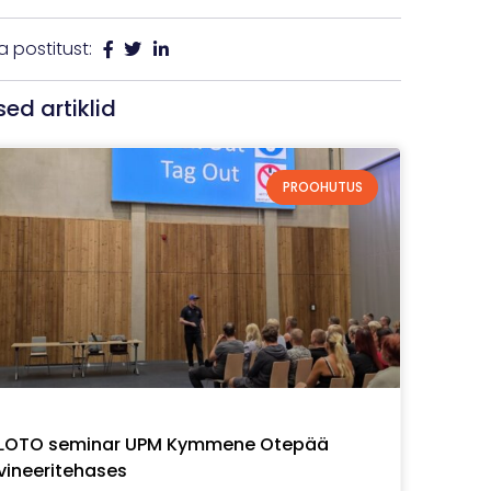
 postitust:
sed artiklid
PROOHUTUS
LOTO seminar UPM Kymmene Otepää
vineeritehases