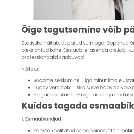
Õige tegutsemine võib pä
Statistika näitab, et paljud surmaga lõppenud õ
oleks antud kohe. Esmaabi ei asenda arstiabi, ku
professionaalid saabuvad.
Näiteks:
Südame seiskumine – iga minut ilma elusta
Tugev verejooks – kiire surve haavale võib 
Hingamisraskused – õige asend ja abi kuts
Kuidas tagada esmaabik
1. Esmaabiandjad
Koosta koolitatud esmaabiandjate nimekir