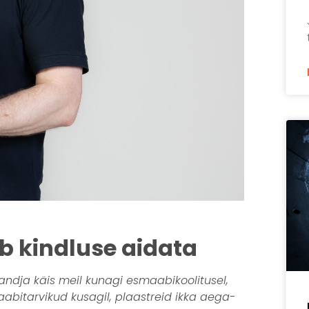
 kindluse aidata
ndja käis meil kunagi esmaabikoolitusel,
aabitarvikud kusagil, plaastreid ikka aega-