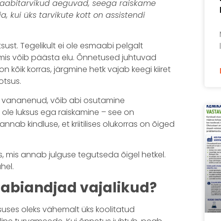
smaabitarvikud aeguvad, seega raiskame
a, kui üks tarvikute kott on assistendi
ust. Tegelikult ei ole esmaabi pelgalt
s, mis võib päästa elu. Õnnetused juhtuvad
n kõik korras, järgmine hetk vajab keegi kiiret
otsus.
 vananenud, võib abi osutamine
ole luksus ega raiskamine – see on
annab kindluse, et kriitilises olukorras on õiged
s, mis annab julguse tegutseda õigel hetkel.
hel.
aabiandjad vajalikud?
suses oleks vähemalt üks koolitatud