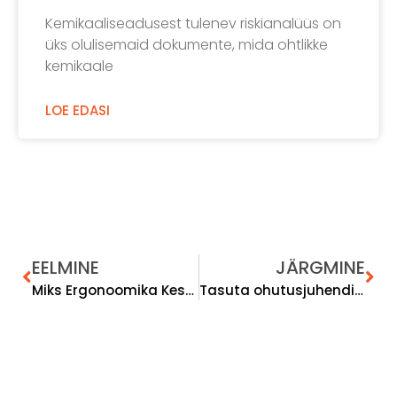
Kemikaaliseadusest tulenev riskianalüüs on
üks olulisemaid dokumente, mida ohtlikke
kemikaale
LOE EDASI
EELMINE
JÄRGMINE
Miks Ergonoomika Keskus osaleb üritusel Tööohutuse Treff 2026?
Tasuta ohutusjuhendi näidis allalaadimiseks