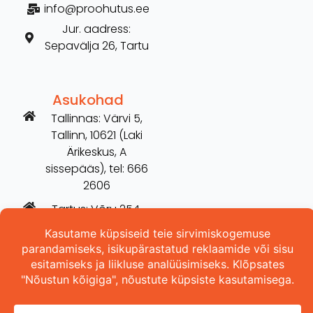
info@proohutus.ee
Jur. aadress:
Sepavälja 26, Tartu
Asukohad
Tallinnas: Värvi 5,
Tallinn, 10621 (Laki
Ärikeskus, A
sissepääs), tel: 666
2606
Tartus: Võru 254,
Tartu, 50115 (vana
Hilarise maja), tel:
5698 3157