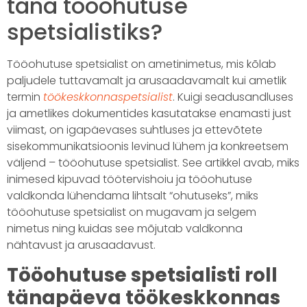
täna tööohutuse
spetsialistiks?
Tööohutuse spetsialist on ametinimetus, mis kõlab
paljudele tuttavamalt ja arusaadavamalt kui ametlik
termin
töökeskkonnaspetsialist
. Kuigi seadusandluses
ja ametlikes dokumentides kasutatakse enamasti just
viimast, on igapäevases suhtluses ja ettevõtete
sisekommunikatsioonis levinud lühem ja konkreetsem
väljend – tööohutuse spetsialist. See artikkel avab, miks
inimesed kipuvad töötervishoiu ja tööohutuse
valdkonda lühendama lihtsalt “ohutuseks”, miks
tööohutuse spetsialist on mugavam ja selgem
nimetus ning kuidas see mõjutab valdkonna
nähtavust ja arusaadavust.
Tööohutuse spetsialisti roll
tänapäeva töökeskkonnas