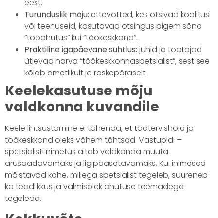
eest.
Turunduslik mõju:
ettevõtted, kes otsivad koolitusi
või teenuseid, kasutavad otsingus pigem sõna
“tööohutus” kui “töökeskkond”.
Praktiline igapäevane suhtlus:
juhid ja töötajad
ütlevad harva “töökeskkonnaspetsialist”, sest see
kõlab ametlikult ja raskepäraselt.
Keelekasutuse mõju
valdkonna kuvandile
Keele lihtsustamine ei tähenda, et töötervishoid ja
töökeskkond oleks vähem tähtsad. Vastupidi –
spetsialisti nimetus aitab valdkonda muuta
arusaadavamaks ja ligipääsetavamaks. Kui inimesed
mõistavad kohe, millega spetsialist tegeleb, suureneb
ka teadlikkus ja valmisolek ohutuse teemadega
tegeleda.