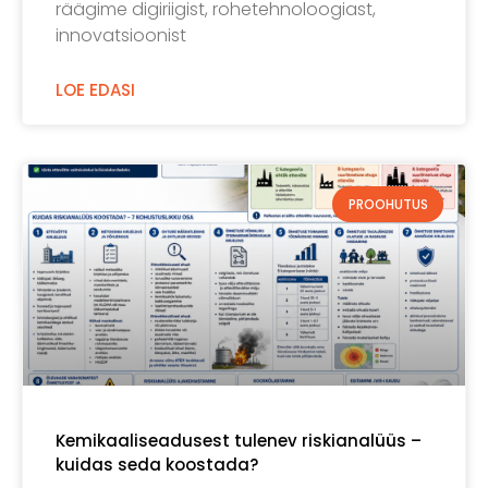
räägime digiriigist, rohetehnoloogiast,
innovatsioonist
LOE EDASI
PROOHUTUS
Kemikaaliseadusest tulenev riskianalüüs –
kuidas seda koostada?