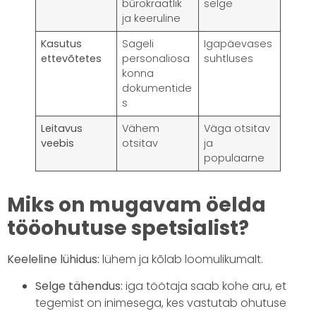
bürokraatlik
selge
ja keeruline
Kasutus
Sageli
Igapäevases
ettevõtetes
personaliosa
suhtluses
konna
dokumentide
s
Leitavus
Vähem
Väga otsitav
veebis
otsitav
ja
populaarne
Miks on mugavam öelda
tööohutuse spetsialist?
Keeleline lühidus:
lühem ja kõlab loomulikumalt.
Selge tähendus:
iga töötaja saab kohe aru, et
tegemist on inimesega, kes vastutab ohutuse