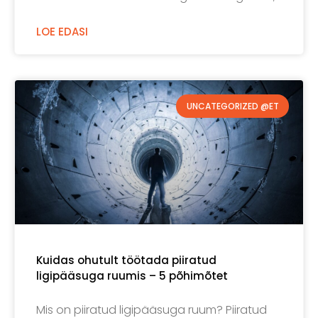
LOE EDASI
UNCATEGORIZED @ET
Kuidas ohutult töötada piiratud
ligipääsuga ruumis – 5 põhimõtet
Mis on piiratud ligipääsuga ruum? Piiratud