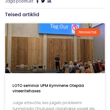
Jaga postitust:
Teised artiklid
PROOHUTUS
LOTO seminar UPM Kymmene Otepää
vineeritehases
Julge ettevõte, kes julgeb probleemi
tunnistada Ohutusest räägitakse sageli siis,