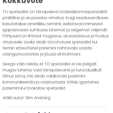
Kokkuvõte
TO spetsialist on tänapäeva töökeskkonnaspetsialisti
praktiline ja arusaadav nimetus. Kuigi seadusandluses
kasutatakse ametlikku terminit, eelistavad inimesed
igapäevases suhtluses lühemat ja selgemat väljendit.
Põhjused on lihtsad: mugavus, arusaadavus ja fookus
ohutusele. Lisaks aitab tööohutuse spetsialist kui
termin ettevõtetel paremini nähtavaks saada
otsingumootorites ja jõuda sihtrühmani.
Seega võib öelda, et TO spetsialist ei ole pelgalt
mugav lühend, vaid tänapäevane ja turunduslikult
tõhus sõna, mis aitab valdkonda paremini
kommunikeerida ja väärtustada. Kõlab igastahes
paremini kui töökaitse spetsialist.
Artikli autor: Siim Ansberg