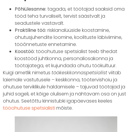
Põhiülesanne:
tagada, et töötajad saaksid oma
tööd teha turvaliselt, tervist säästvalt ja
seadustele vastavalt.
Praktiline töö:
riskianalüüside koostamine,
ohutusjuhendite loomine, koolituste läbiviimine,
tööõnnetuste ennetamine.
Koostöö:
tööohutuse spetsialist teeb tihedat
koostööd juhtkonna, personaliosakonna ja
töötajatega, et kujundada ohutu töökultuur.
Kuigi ametlik nimetus
töökeskkonnaspetsialist
viitab
laiemale vastutusele – keskkonna, töötervishoiu ja
ohutuse terviklikule haldamisele – tajuvad töötajad ja
juhid sageli, et kõige olulisem ja nähtavam osa on just
ohutus. Seetõttu kinnistubki igapäevases keeles
tööohutuse spetsialisti
mõiste.