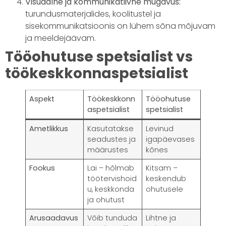
Visuaalne ja kommunikatiivne mugavus:
turundusmaterjalides, koolitustel ja
sisekommunikatsioonis on lühem sõna mõjuvam
ja meeldejäävam.
Tööohutuse spetsialist vs
töökeskkonnaspetsialist
Aspekt
Töökeskkonn
Tööohutuse
aspetsialist
spetsialist
Ametlikkus
Kasutatakse
Levinud
seadustes ja
igapäevases
määrustes
kõnes
Fookus
Lai – hõlmab
Kitsam –
töötervishoid
keskendub
u, keskkonda
ohutusele
ja ohutust
Arusaadavus
Võib tunduda
Lihtne ja