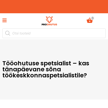
0
Ohutusjuhendid hetkel -50% soodustusega!
Tööohutuse spetsialist – kas
tänapäevane sõna
töökeskkonnaspetsialistile?