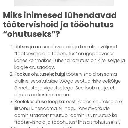
Miks inimesed lühendavad
töötervishoid ja tööohutus
“ohutuseks”?
Lihtsus ja arusaadavus:
pikk ja keeruline väljend
“töötervishoid ja tööohutus” on igapäevases
kõnes kohmakas. Lühend “ohutus” on kiire, selge ja
kõigile arusaadav.
Fookus ohutusele:
kuigi töötervishoid on sama
oluline, seostatakse tööga seotud riske eelkõige
õnnetuste ja vigastustega. See loob mulje, et
ohutus on keskne teema.
Keelekasutuse loogika:
eesti keeles kiputakse pikki
liitsõnu lühendama. Nii nagu “arvutivõrkude
administraator” muutub “adminiks”, muutub ka
“töötervishoid ja tööohutus” lihtsalt “ohutuseks”.