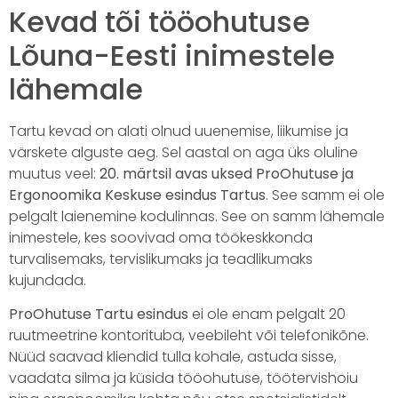
Kevad tõi tööohutuse
Lõuna-Eesti inimestele
lähemale
Tartu kevad on alati olnud uuenemise, liikumise ja
värskete alguste aeg. Sel aastal on aga üks oluline
muutus veel:
20. märtsil avas uksed ProOhutuse ja
Ergonoomika Keskuse esindus Tartus
. See samm ei ole
pelgalt laienemine kodulinnas. See on samm lähemale
inimestele, kes soovivad oma töökeskkonda
turvalisemaks, tervislikumaks ja teadlikumaks
kujundada.
ProOhutuse Tartu esindus
ei ole enam pelgalt 20
ruutmeetrine kontorituba, veebileht või telefonikõne.
Nüüd saavad kliendid tulla kohale, astuda sisse,
vaadata silma ja küsida tööohutuse, töötervishoiu