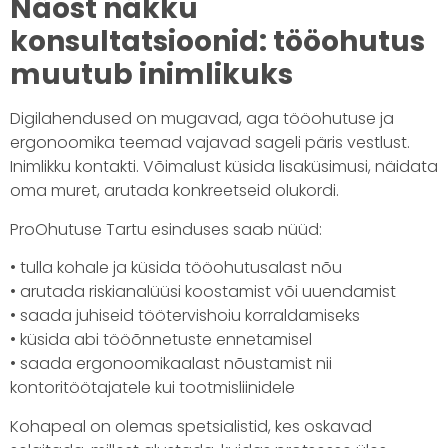
Näost näkku
konsultatsioonid: tööohutus
muutub inimlikuks
Digilahendused on mugavad, aga tööohutuse ja
ergonoomika teemad vajavad sageli päris vestlust.
Inimlikku kontakti. Võimalust küsida lisaküsimusi, näidata
oma muret, arutada konkreetseid olukordi.
ProOhutuse Tartu esinduses saab nüüd:
• tulla kohale ja küsida tööohutusalast nõu
• arutada riskianalüüsi koostamist või uuendamist
• saada juhiseid töötervishoiu korraldamiseks
• küsida abi tööõnnetuste ennetamisel
• saada ergonoomikaalast nõustamist nii
kontoritöötajatele kui tootmisliinidele
Kohapeal on olemas spetsialistid, kes oskavad