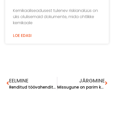
Kemikaaliseadusest tulenev riskianalüüs on
üks olulisemaid dokumente, mida ohtlikke
kemikaale
LOE EDASI
EELMINE
JÄRGMINE
Renditud töövahendite ohutus – kas TTOS rakendub?
Missugune on parim kemikaaliohutuse koolitus tootmistöötajatele?