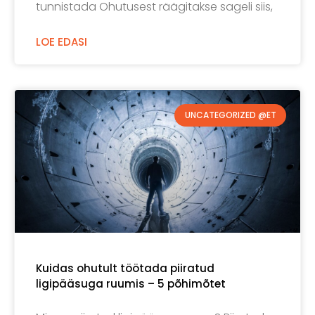
tunnistada Ohutusest räägitakse sageli siis,
LOE EDASI
UNCATEGORIZED @ET
Kuidas ohutult töötada piiratud
ligipääsuga ruumis – 5 põhimõtet