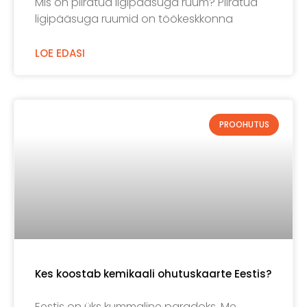
Mis on piiratud ligipääsuga ruum? Piiratud
ligipääsuga ruumid on töökeskkonna
LOE EDASI
PROOHUTUS
Kes koostab kemikaali ohutuskaarte Eestis?
Eestis on üks kummaline paradoks. Me