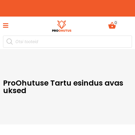
0
Ohutusjuhendid hetkel -50% soodustusega!
ProOhutuse Tartu esindus avas
uksed