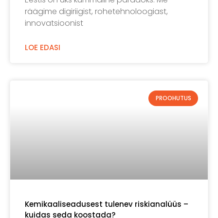
räägime digiriigist, rohetehnoloogiast,
innovatsioonist
LOE EDASI
PROOHUTUS
Kemikaaliseadusest tulenev riskianalüüs –
kuidas seda koostada?