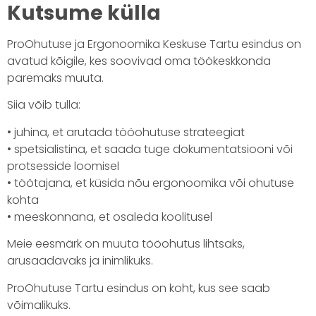
Kutsume külla
ProOhutuse ja Ergonoomika Keskuse Tartu esindus on
avatud kõigile, kes soovivad oma töökeskkonda
paremaks muuta.
Siia võib tulla:
• juhina, et arutada tööohutuse strateegiat
• spetsialistina, et saada tuge dokumentatsiooni või
protsesside loomisel
• töötajana, et küsida nõu ergonoomika või ohutuse
kohta
• meeskonnana, et osaleda koolitusel
Meie eesmärk on muuta tööohutus lihtsaks,
arusaadavaks ja inimlikuks.
ProOhutuse Tartu esindus on koht, kus see saab
võimalikuks.