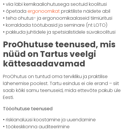
• viia läbi kemikaaliohutusega seotuid koolitusi
• õpetada
ergonoomikat
praktiliste näidete abil
• teha ohutus- ja ergonoomikaalaseid tiimiüritusi
• korraldada töötubasid ja seminare (nt LOTO)
• pakkuda juhtidele ja spetsialistidele süvakoolitusi
ProOhutuse teenused, mis
nüüd on Tartus veelgi
kättesaadavamad
ProOhutus on tuntud oma tervikliku ja praktilise
lähenemise poolest. Tartu esindus ei ole erand – siit
saab kõiki samu teenuseid, mida ettevõte pakub üle
Eesti.
Tööohutuse teenused
• riskianalüüsi koostamine ja uuendamine
• töökeskkonna auditeerimine