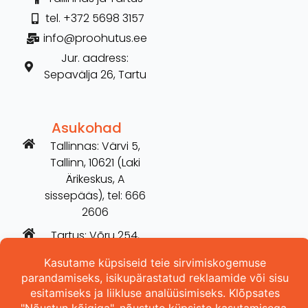
tel. +372 5698 3157
info@proohutus.ee
Jur. aadress:
Sepavälja 26, Tartu
Asukohad
Tallinnas: Värvi 5,
Tallinn, 10621 (Laki
Ärikeskus, A
sissepääs), tel: 666
2606
Tartus: Võru 254,
Tartu, 50115 (vana
Hilarise maja), tel:
5698 3157