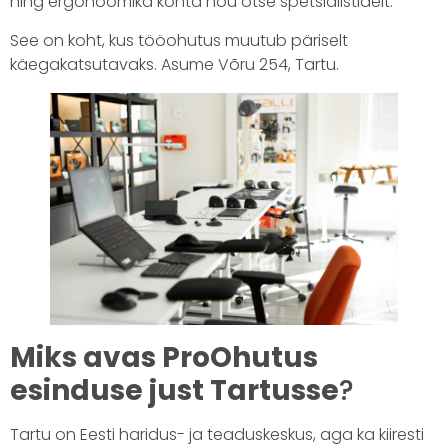
ning ergonoomika kohta nõu otse spetsialistidelt.
See on koht, kus tööohutus muutub päriselt
käegakatsutavaks. Asume Võru 254, Tartu.
Miks avas ProOhutus
esinduse just Tartusse
?
Tartu on Eesti haridus- ja teaduskeskus, aga ka kiiresti