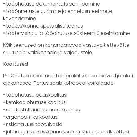
• tööohutuse dokumentatsiooni loomine
• tööõnnetuste uurimine ja ennetusmeetmete
kavandamine
• töökeskkonna spetsialisti teenus
• töötervishoiu ja tööohutuse süsteemi ülesehitamine
Kõik teenused on kohandatavad vastavalt ettevõtte
suurusele, valdkonnale ja vajadustele.
Koolitused
ProOhutuse koolitused on praktilised, kaasavad ja alati
ajakohased. Tartus saab kohapeal korraldada:
• tööohutuse baaskoolitusi
• kemikaalohutuse koolitusi
• ohutuskultuuriteemalisi koolitusi
• ergonoomika koolitusi
• riskianalüüsi töötubasid
• juhtide ja töökeskkonnaspetsialistide täiendkoolitusi