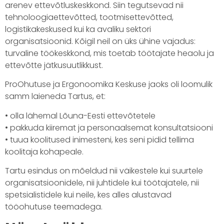
arenev ettevõtluskeskkond. Siin tegutsevad nii
tehnoloogiaettevõtted, tootmisettevõtted,
logistikakeskused kui ka avaliku sektori
organisatsioonid. Kõigil neil on üks ühine vajadus:
turvaline töökeskkond, mis toetab töötajate heaolu ja
ettevõtte jätkusuutlikkust.
ProOhutuse ja Ergonoomika Keskuse jaoks oli loomulik
samm laieneda Tartus, et:
• olla lähemal Lõuna-Eesti ettevõtetele
• pakkuda kiiremat ja personaalsemat konsultatsiooni
• tuua koolitused inimesteni, kes seni pidid tellima
koolitaja kohapeale.
Tartu esindus on mõeldud nii väikestele kui suurtele
organisatsioonidele, nii juhtidele kui töötajatele, nii
spetsialistidele kui neile, kes alles alustavad
tööohutuse teemadega.