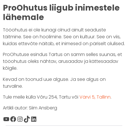
ProOhutus liigub inimestele
lähemale
Tööohutus ei ole kunagi olnud ainult seaduste
täitmine. See on hoolimine. See on kultuur. See on viis,
kuidas ettevõte näitab, et inimesed on päriselt olulised.
ProOhutuse esindus Tartus on samm selles suunas, et
tööohutus oleks nähtav, arusaadav ja kättesaadav
kõigile.
Kevad on toonud uue alguse. Ja see algus on
turvaline.
Tule meile külla Võru 254, Tartu või
Värvi 5, Tallinn
.
Artikli autor: Siim Ansberg