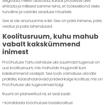
selgitada, millest alustada, kuidas protsesse üles
ehitada ja milliseid samme teha, et töökeskkond oleks
turvaline ja vastaks seaduse nõuetele.
See ei ole anonüümne e‑kiri. See on päris inimene, päris
vestlus ja päris lahendused.
Koolitusruum, kuhu mahub
vabalt kakskümmend
inimest
ProOhutuse Tartu esinduse üks suurimaid tugevusi on
uus koolitusruum, mis mahutab mugavalt kuni
kakskümmend osalejat. See loob võimaluse viia läbi
praktilisi, kaasahaaravaid ja käed‑külge koolitusi, mis on
ProOhutuse üks tugevamaid külgi.
Ruumi on planeeritud nii, et seal saab:
• korraldada tööohutuse baaskoolitusi