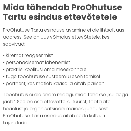
Mida tähendab ProOhutuse
Tartu esindus ettevõtetele
ProOhutuse Tartu esinduse avamine ei ole lihtsalt uus
aadress. See on uus võimalus ettevõtetele, kes
soovivad:
• kiiremat reageerimist
• personaalsemat lähenemist
• praktilisi koolitusi oma meeskonnale
• tuge tööohutuse süsteemi ülesehitamisel
• partnerit, kes mõtleb kaasa ja aitab päriselt
Tööohutus ei ole enam midagi, mida tehakse „kui aega
jääb“. See on osa ettevõtte kultuurist, töötajate
heaolust ja organisatsiooni mainekujundusest.
ProOhutuse Tartu esindus aitab seda kultuuri
kujundada.