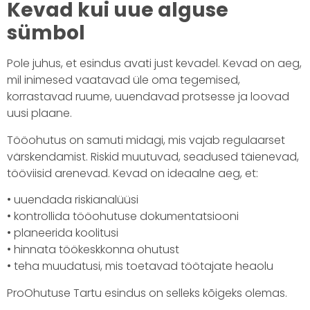
Kevad kui uue alguse
sümbol
Pole juhus, et esindus avati just kevadel. Kevad on aeg,
mil inimesed vaatavad üle oma tegemised,
korrastavad ruume, uuendavad protsesse ja loovad
uusi plaane.
Tööohutus on samuti midagi, mis vajab regulaarset
värskendamist. Riskid muutuvad, seadused täienevad,
tööviisid arenevad. Kevad on ideaalne aeg, et:
• uuendada riskianalüüsi
• kontrollida tööohutuse dokumentatsiooni
• planeerida koolitusi
• hinnata töökeskkonna ohutust
• teha muudatusi, mis toetavad töötajate heaolu
ProOhutuse Tartu esindus on selleks kõigeks olemas.