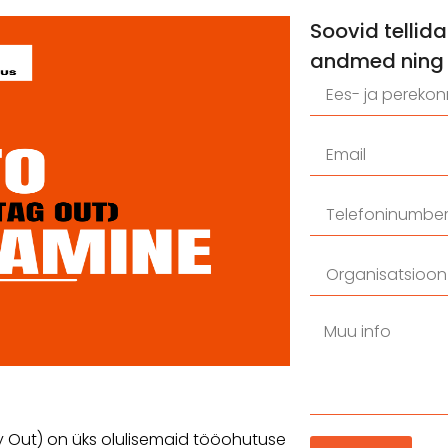
Soovid tellid
andmed ning 
 Out) on üks olulisemaid tööohutuse