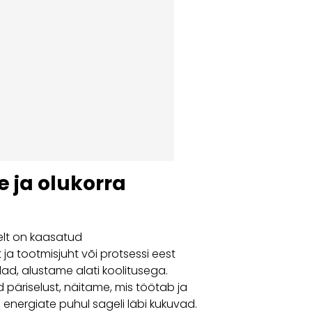
 ja olukorra
selt on kaasatud
 ja tootmisjuht või protsessi eest
ad, alustame alati koolitusega.
päriselust, näitame, mis töötab ja
d energiate puhul sageli läbi kukuvad.