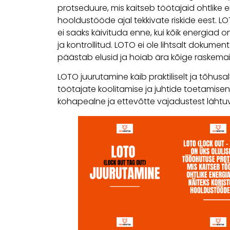
protseduure, mis kaitseb töötajaid ohtlike e
hooldustööde ajal tekkivate riskide eest. L
ei saaks käivituda enne, kui kõik energiad on 
ja kontrollitud. LOTO ei ole lihtsalt dokume
päästab elusid ja hoiab ära kõige raskema
LOTO juurutamine käib praktiliselt ja tõhusal
töötajate koolitamise ja juhtide toetamiseni
kohapealne ja ettevõtte vajadustest lähtuv