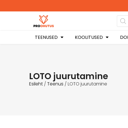
Ohutusjuhendid hetkel -50%
soodustusega!
TEENUSED
KOOLITUSED
DO
LOTO juurutamine
Esileht
/
Teenus
/ LOTO juurutamine