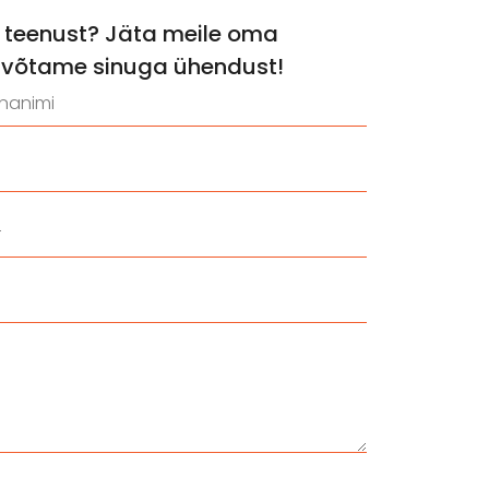
a teenust? Jäta meile oma
võtame sinuga ühendust!