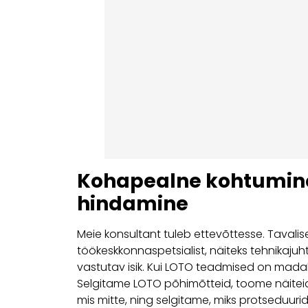
Kohapealne kohtumine
hindamine
Meie konsultant tuleb ettevõttesse. Tavali
töökeskkonnaspetsialist, näiteks tehnikajuht
vastutav isik. Kui LOTO teadmised on madal
Selgitame LOTO põhimõtteid, toome näiteid 
mis mitte, ning selgitame, miks protseduuri