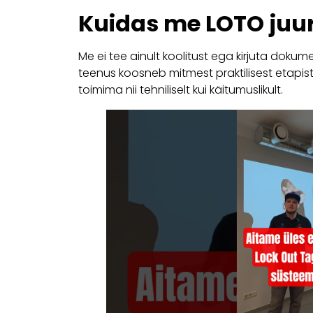
Kuidas me LOTO ju
Me ei tee ainult koolitust ega kirjuta dokume
teenus koosneb mitmest praktilisest etapis
toimima nii tehniliselt kui käitumuslikult.