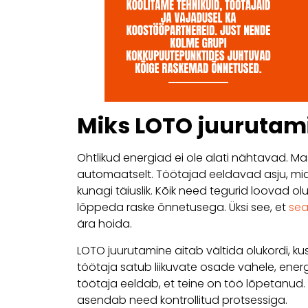
Miks LOTO juurutami
Ohtlikud energiad ei ole alati nähtavad. M
automaatselt. Töötajad eeldavad asju, mid
kunagi täiuslik. Kõik need tegurid loovad olu
lõppeda raske õnnetusega. Üksi see, et
se
ära hoida.
LOTO juurutamine aitab vältida olukordi, ku
töötaja satub liikuvate osade vahele, ene
töötaja eeldab, et teine on töö lõpetanu
asendab need kontrollitud protsessiga.