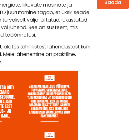
Saada
nergiate, liikuvate masinate ja
OTO juurutamine tagab, et ükski seade
turvaliselt välja lülitatud, lukustatud
nt või juhend. See on süsteem, mis
id tööõnnetusi.
t, alates tehnilistest lahendustest kuni
. Meie lähenemine on praktiline,
.