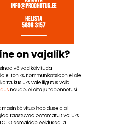
ne on vajalik?
asinad võivad käivituda
a ei tohiks. Kommunikatsioon ei ole
korra, kus üks vale liigutus võib
adus
nõuab, ei aita ju tööõnnetusi
s masin käivitub hoolduse ajal,
rgiad taastuvad ootamatult või üks
d. LOTO eemaldab eeldused ja