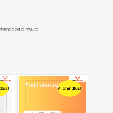
 kohendada ja muuta.
dlus!
Allahindlus!