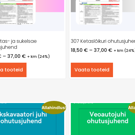
tas- ja sukelsae
307 Ketaslõikuri ohutusjuh
sjuhend
18,50
€
–
37,00
€
+ km (24%
€
–
37,00
€
+ km (24%)
a tooteid
Vaata tooteid
Allahindlus!
All