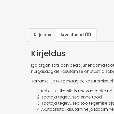
Kirjeldus
Arvustused (0)
Kirjeldus
Iga organisatsioon peab juhendama töö
nurgasaagide kasutamise ohutust ja sobib ni
Järkamis- ja nurgasaagide kasutamise ohu
Kohustuslike isikukaitsevahendite n
Töötaja tegevused enne tööd
Töötaja tegevused töö tegemise aja
Akutööriista kasutamine ja laadimine