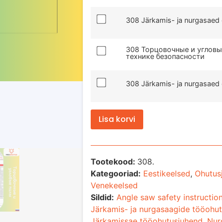
308 Järkamis- ja nurgasaed 
308 Торцовочные и угловы
технике безопасности
308 Järkamis- ja nurgasae
Lisa korvi
Tootekood:
308.
Kategooriad:
Eestikeelsed
,
Ohutus
Venekeelsed
Sildid:
Angle saw safety instructio
Järkamis- ja nurgasaagide tööohu
Järkamissae tööohutusjuhend
,
Nur