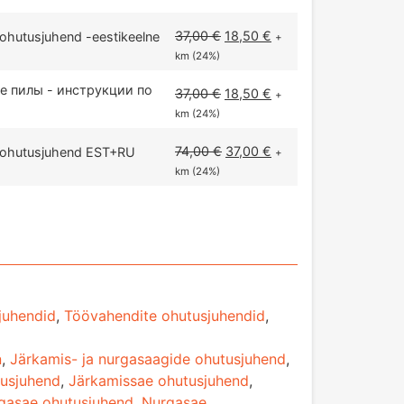
37,00
€
18,50
€
ohutusjuhend -eestikeelne
+
km (24%)
е пилы - инструкции по
37,00
€
18,50
€
+
km (24%)
74,00
€
37,00
€
d ohutusjuhend EST+RU
+
km (24%)
juhendid
,
Töövahendite ohutusjuhendid
,
n
,
Järkamis- ja nurgasaagide ohutusjuhend
,
tusjuhend
,
Järkamissae ohutusjuhend
,
gasae ohutusjuhend
,
Nurgasae