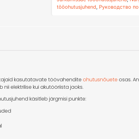
tööohutusjuhend
,
Руководство по
tajaid kasutatavate töövahendite
ohutusnõuete
osas. An
i elektrilise kui akutööriista jaoks.
tusjuhend käsitleb järgmisi punkte:
õuded
l