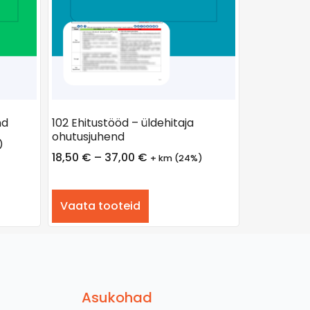
nd
102 Ehitustööd – üldehitaja
ohutusjuhend
)
18,50
€
–
37,00
€
+ km (24%)
Vaata tooteid
Asukohad