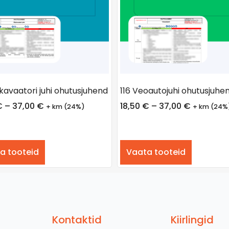
skavaatori juhi ohutusjuhend
116 Veoautojuhi ohutusjuhe
€
–
37,00
€
18,50
€
–
37,00
€
+ km (24%)
+ km (24%
a tooteid
Vaata tooteid
Kontaktid
Kiirlingid