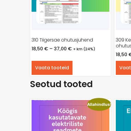
310 Tiigersae ohutusjuhend
309 Ke
ohutu
18,50
€
–
37,00
€
+ km (24%)
18,50
Vaata tooteid
Vaat
Seotud tooted
Allahindlus!