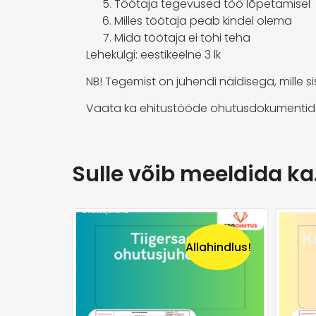
Töötaja tegevused töö lõpetamisel
Milles töötaja peab kindel olema
Mida töötaja ei tohi teha
Lehekülgi: eestikeelne 3 lk
NB! Tegemist on juhendi näidisega, mille 
Vaata ka ehitustööde ohutusdokumentid
Sulle võib meeldida k
Allahindlus!