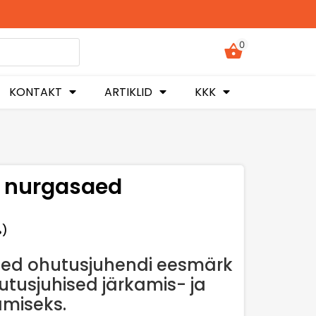
0
KONTAKT
ARTIKLID
KKK
a nurgasaed
%)
aed ohutusjuhendi eesmärk
utusjuhised järkamis- ja
miseks.