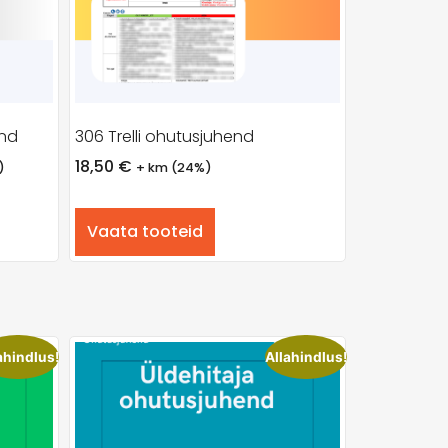
end
306 Trelli ohutusjuhend
18,50
€
)
+ km (24%)
Vaata tooteid
ahindlus!
Allahindlus!