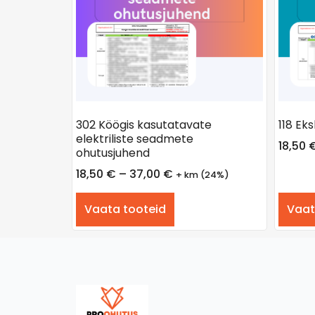
302 Köögis kasutatavate
118 Ek
elektriliste seadmete
18,50
ohutusjuhend
18,50
€
–
37,00
€
+ km (24%)
Vaata tooteid
Vaat