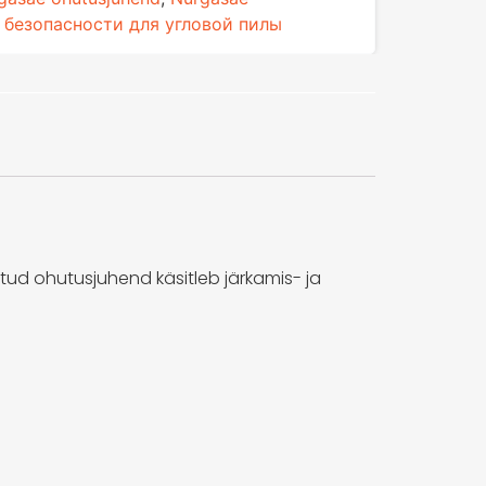
 безопасности для угловой пилы
tud ohutusjuhend käsitleb järkamis- ja