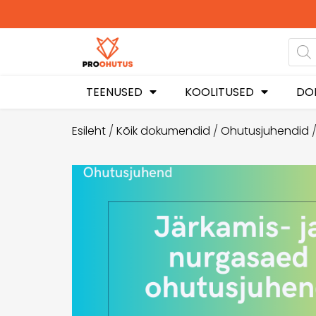
Ohutusjuhen
sood
TEENUSED
KOOLITUSED
DO
Esileht
/
Kõik dokumendid
/
Ohutusjuhendid
/