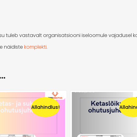
sisu tuleb vastavalt organisatsiooni iseloomule vajadusel
e näidiste
komplekti
.
a…
Allahindlus!
Allahin