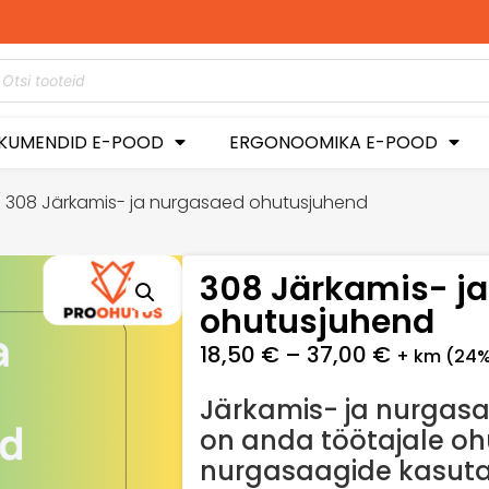
did hetkel -50%
ustusega!
KUMENDID E-POOD
ERGONOOMIKA E-POOD
 308 Järkamis- ja nurgasaed ohutusjuhend
308 Järkamis- j
ohutusjuhend
18,50
€
–
37,00
€
+ km (24
Järkamis- ja nurgas
on anda töötajale oh
nurgasaagide kasuta