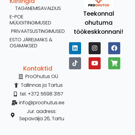
Kiirlingid
TAGANEMISAVALDUS
Teekonnal
E-POE
ohutuma
MÜÜGITINGIMUSED
töökeskkonnani!
PRIVAATSUSTINGIMUSED
ESTO JÄRELMAKS &
OSAMAKSED
Kontaktid
ProOhutus OÜ
Tallinnas ja Tartus
tel. +372 5698 3157
info@proohutus.ee
Jur. aadress:
Sepavälja 26, Tartu