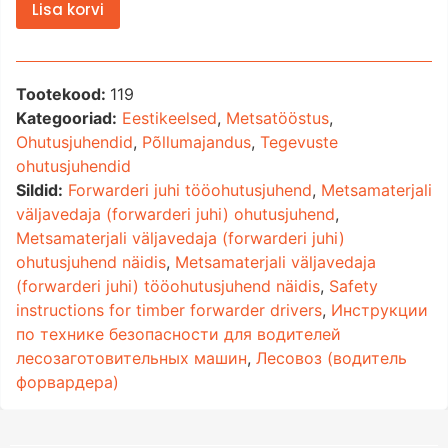
Lisa korvi
Tootekood:
119
Kategooriad:
Eestikeelsed
,
Metsatööstus
,
Ohutusjuhendid
,
Põllumajandus
,
Tegevuste
ohutusjuhendid
Sildid:
Forwarderi juhi tööohutusjuhend
,
Metsamaterjali
väljavedaja (forwarderi juhi) ohutusjuhend
,
Metsamaterjali väljavedaja (forwarderi juhi)
ohutusjuhend näidis
,
Metsamaterjali väljavedaja
(forwarderi juhi) tööohutusjuhend näidis
,
Safety
instructions for timber forwarder drivers
,
Инструкции
по технике безопасности для водителей
лесозаготовительных машин
,
Лесовоз (водитель
форвардера)