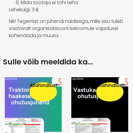
Mida töötaja ei tohi teha
Lehekülgi: 3 lk
NB! Tegemist on juhendi näidisega, mille sisu tuleb
vastavalt organisatsiooni iseloomule vajadusel
kohendada ja muuta.
Sulle võib meeldida ka…
Allahindlus!
Allahindlus!