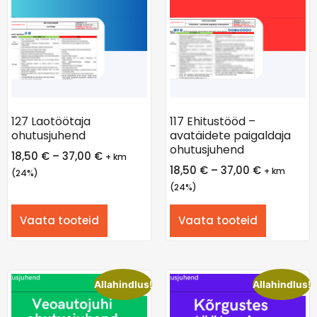
127 Laotöötaja
117 Ehitustööd –
ohutusjuhend
avatäidete paigaldaja
ohutusjuhend
18,50
€
–
37,00
€
+ km
18,50
€
–
37,00
€
+ km
(24%)
(24%)
Vaata tooteid
Vaata tooteid
Allahindlus!
Allahindlus!