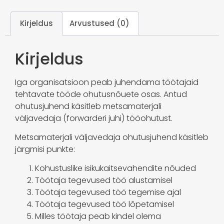
Kirjeldus
Arvustused (0)
Kirjeldus
Iga organisatsioon peab juhendama töötajaid
tehtavate tööde ohutusnõuete osas. Antud
ohutusjuhend käsitleb metsamaterjali
väljavedaja (forwarderi juhi) tööohutust.
Metsamaterjali väljavedaja ohutusjuhend käsitleb
järgmisi punkte:
Kohustuslike isikukaitsevahendite nõuded
Töötaja tegevused töö alustamisel
Töötaja tegevused töö tegemise ajal
Töötaja tegevused töö lõpetamisel
Milles töötaja peab kindel olema