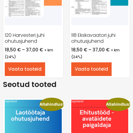
120 Harvesteri juhi
118 Ekskavaatori juhi
ohutusjuhend
ohutusjuhend
18,50
€
–
37,00
€
18,50
€
–
37,00
€
+ km
+ km
(24%)
(24%)
Vaata tooteid
Vaata tooteid
Seotud tooted
Allahindlus!
Allahindlus!