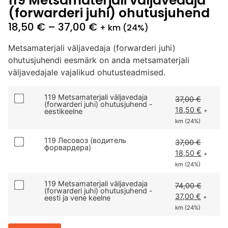
119 Metsamaterjali väljavedaja
(forwarderi juhi) ohutusjuhend
18,50
€
–
37,00
€
+ km (24%)
Metsamaterjali väljavedaja (forwarderi juhi)
ohutusjuhendi eesmärk on anda metsamaterjali
väljavedajale vajalikud ohutusteadmised.
119 Metsamaterjali väljavedaja
37,00
€
(forwarderi juhi) ohutusjuhend -
18,50
€
eestikeelne
+
km (24%)
119 Лесовоз (водитель
37,00
€
форвардера)
18,50
€
+
km (24%)
119 Metsamaterjali väljavedaja
74,00
€
(forwarderi juhi) ohutusjuhend -
37,00
€
eesti ja vene keelne
+
km (24%)