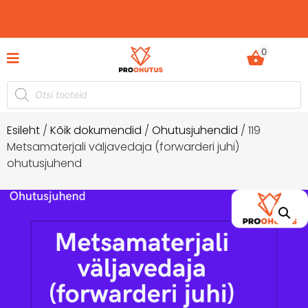
0
tkel -60%
Ohutusjuhendid hetkel -50% soodustu
Esileht
/
Kõik dokumendid
/
Ohutusjuhendid
/ 119
Metsamaterjali väljavedaja (forwarderi juhi)
ohutusjuhend