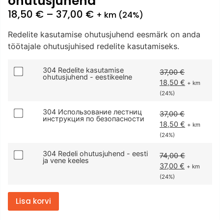
ohutusjuhend
18,50
€
–
37,00
€
+ km (24%)
Redelite kasutamise ohutusjuhend eesmärk on anda
töötajale ohutusjuhised redelite kasutamiseks.
304 Redelite kasutamise
37,00
€
ohutusjuhend - eestikeelne
18,50
€
+ km
(24%)
304 Использование лестниц
37,00
€
инструкция по безопасности
18,50
€
+ km
(24%)
304 Redeli ohutusjuhend - eesti
74,00
€
ja vene keeles
37,00
€
+ km
(24%)
Lisa korvi