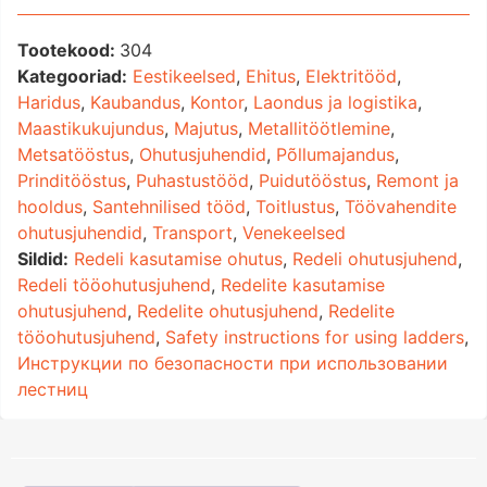
Tootekood:
304
Kategooriad:
Eestikeelsed
,
Ehitus
,
Elektritööd
,
Haridus
,
Kaubandus
,
Kontor
,
Laondus ja logistika
,
Maastikukujundus
,
Majutus
,
Metallitöötlemine
,
Metsatööstus
,
Ohutusjuhendid
,
Põllumajandus
,
Prinditööstus
,
Puhastustööd
,
Puidutööstus
,
Remont ja
hooldus
,
Santehnilised tööd
,
Toitlustus
,
Töövahendite
ohutusjuhendid
,
Transport
,
Venekeelsed
Sildid:
Redeli kasutamise ohutus
,
Redeli ohutusjuhend
,
Redeli tööohutusjuhend
,
Redelite kasutamise
ohutusjuhend
,
Redelite ohutusjuhend
,
Redelite
tööohutusjuhend
,
Safety instructions for using ladders
,
Инструкции по безопасности при использовании
лестниц