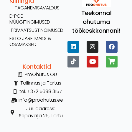
Kiirlingid
TAGANEMISAVALDUS
Teekonnal
E-POE
ohutuma
MÜÜGITINGIMUSED
töökeskkonnani!
PRIVAATSUSTINGIMUSED
ESTO JÄRELMAKS &
OSAMAKSED
Kontaktid
ProOhutus OÜ
Tallinnas ja Tartus
tel. +372 5698 3157
info@proohutus.ee
Jur. aadress:
Sepavälja 26, Tartu