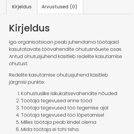
Kirjeldus
Arvustused (0)
Kirjeldus
Iga organisatsioon peab juhendama töötajaid
kasutatavate töövahendite ohutusnõuete osas.
Antud ohutusjuhend käsitleb redelite kasutamise
ohutust.
Redelite kasutamise ohutusjuhend käsitleb
järgmisi punkte:
Kohustuslike isikukaitsevahendite nõuded
Töötaja tegevused enne tööd
Töötaja tegevused töö tegemise ajal
Töötaja tegevused töö lõpetamisel
Milles töötaja peab kindel olema
Mida töötaja ei tohi teha