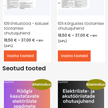
109 Ehitustööd – katusel
105 Kõrgustes töötamise
töötamise
ohutusjuhend
ohutusjuhend
18,50
€
–
37,00
€
+ km
18,50
€
–
37,00
€
+ km
(24%)
(24%)
Vaata tooteid
Vaata tooteid
Seotud tooted
Allahindlus!
Allahindlus!