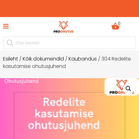
0
el -60%
Ohutusjuhendid hetkel -50% soodustuse
Esileht
/
Kõik dokumendid
/
Kaubandus
/ 304 Redelite
kasutamise ohutusjuhend