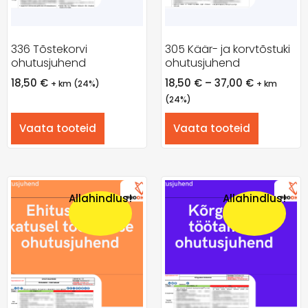
336 Tõstekorvi
305 Käär- ja korvtõstuki
ohutusjuhend
ohutusjuhend
18,50
€
18,50
€
–
37,00
€
+ km (24%)
+ km
(24%)
Vaata tooteid
Vaata tooteid
Allahindlus!
Allahindlus!