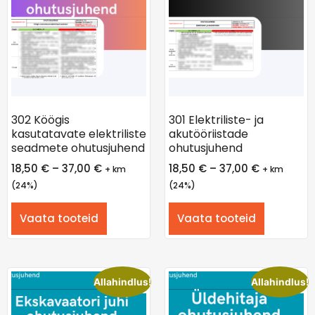
302 Köögis
301 Elektriliste- ja
kasutatavate elektriliste
akutööriistade
seadmete ohutusjuhend
ohutusjuhend
18,50
€
–
37,00
€
18,50
€
–
37,00
€
+ km
+ km
(24%)
(24%)
Vaata tooteid
Vaata tooteid
Allahindlus!
Allahindlus!