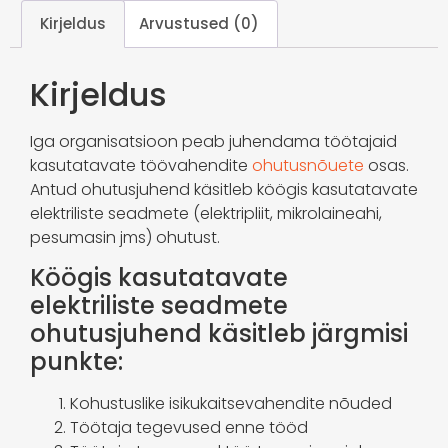
Kirjeldus
Arvustused (0)
Kirjeldus
Iga organisatsioon peab juhendama töötajaid
kasutatavate töövahendite
ohutusnõuete
osas.
Antud ohutusjuhend käsitleb köögis kasutatavate
elektriliste seadmete (elektripliit, mikrolaineahi,
pesumasin jms) ohutust.
Köögis kasutatavate
elektriliste seadmete
ohutusjuhend käsitleb järgmisi
punkte:
Kohustuslike isikukaitsevahendite nõuded
Töötaja tegevused enne tööd