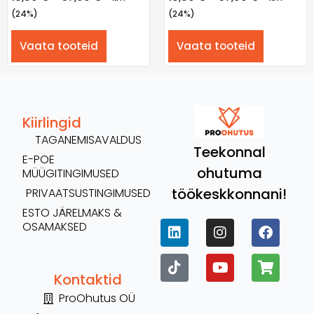
(24%)
(24%)
Vaata tooteid
Vaata tooteid
Kiirlingid
TAGANEMISAVALDUS
Teekonnal
E-POE
ohutuma
MÜÜGITINGIMUSED
töökeskkonnani!
PRIVAATSUSTINGIMUSED
ESTO JÄRELMAKS &
OSAMAKSED
Kontaktid
ProOhutus OÜ