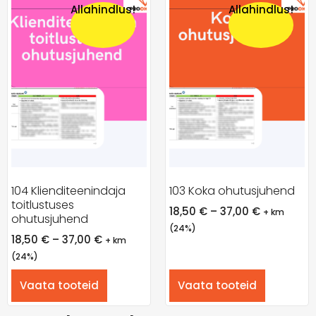
Allahindlus!
Allahindlus!
104 Klienditeenindaja
103 Koka ohutusjuhend
toitlustuses
18,50
€
–
37,00
€
+ km
ohutusjuhend
(24%)
18,50
€
–
37,00
€
+ km
(24%)
Vaata tooteid
Vaata tooteid