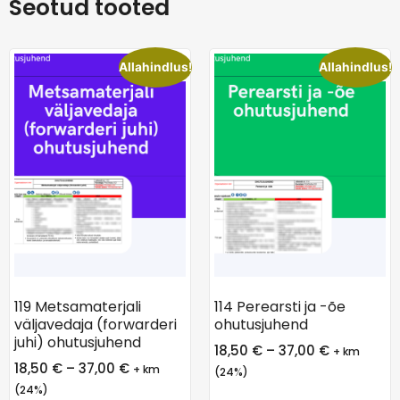
Seotud tooted
Allahindlus!
Allahindlus!
119 Metsamaterjali
114 Perearsti ja -õe
väljavedaja (forwarderi
ohutusjuhend
juhi) ohutusjuhend
18,50
€
–
37,00
€
+ km
18,50
€
–
37,00
€
+ km
(24%)
(24%)