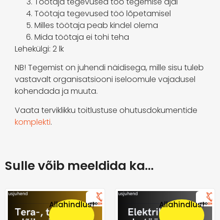
Töötaja tegevused töö tegemise ajal
Töötaja tegevused töö lõpetamisel
Milles töötaja peab kindel olema
Mida töötaja ei tohi teha
Lehekülgi: 2 lk
NB! Tegemist on juhendi näidisega, mille sisu tuleb
vastavalt organisatsiooni iseloomule vajadusel
kohendada ja muuta.
Vaata terviklikku toitlustuse ohutusdokumentide
komplekti
.
Sulle võib meeldida ka…
Allahindlus!
Allahindlus!