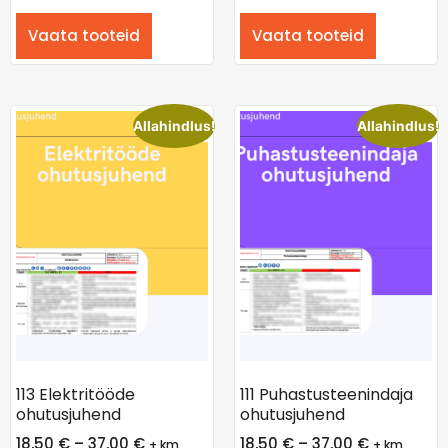
Vaata tooteid
Vaata tooteid
Allahindlus!
Allahindlus!
113 Elektritööde
111 Puhastusteenindaja
ohutusjuhend
ohutusjuhend
18,50
€
–
37,00
€
18,50
€
–
37,00
€
+ km
+ km