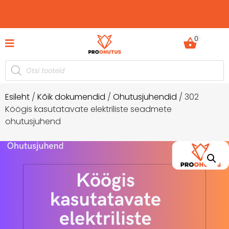
0
hetkel -60%
Ohutusjuhendid hetkel -50% soodus
Esileht
/
Kõik dokumendid
/
Ohutusjuhendid
/ 302
Köögis kasutatavate elektriliste seadmete
ohutusjuhend