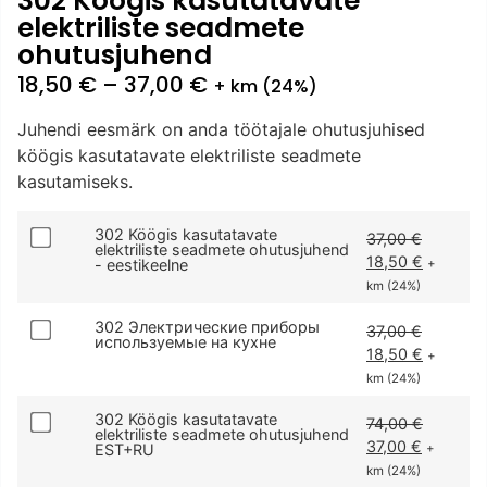
302 Köögis kasutatavate
elektriliste seadmete
ohutusjuhend
18,50
€
–
37,00
€
+ km (24%)
Juhendi eesmärk on anda töötajale ohutusjuhised
köögis kasutatavate elektriliste seadmete
kasutamiseks.
302 Köögis kasutatavate
37,00
€
elektriliste seadmete ohutusjuhend
18,50
€
- eestikeelne
+
km (24%)
302 Электрические приборы
37,00
€
используемые на кухне
18,50
€
+
km (24%)
302 Köögis kasutatavate
74,00
€
elektriliste seadmete ohutusjuhend
37,00
€
EST+RU
+
km (24%)