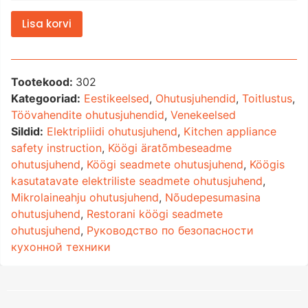
Lisa korvi
Tootekood:
302
Kategooriad:
Eestikeelsed
,
Ohutusjuhendid
,
Toitlustus
,
Töövahendite ohutusjuhendid
,
Venekeelsed
Sildid:
Elektripliidi ohutusjuhend
,
Kitchen appliance
safety instruction
,
Köögi äratõmbeseadme
ohutusjuhend
,
Köögi seadmete ohutusjuhend
,
Köögis
kasutatavate elektriliste seadmete ohutusjuhend
,
Mikrolaineahju ohutusjuhend
,
Nõudepesumasina
ohutusjuhend
,
Restorani köögi seadmete
ohutusjuhend
,
Руководство по безопасности
кухонной техники