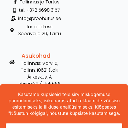
Tallinnas ja Tartus
tel. +372 5698 3157
info@proohutus.ee
Jur. aadress:
Sepavälja 26, Tartu
Asukohad
Tallinnas: Värvi 5,
Tallinn, 10621 (Laki
Ärikeskus, A
sissepääs), tel: 666
2606
Tartus: Võru 254,
Tartu, 50115 (vana
Hilarise maja), tel:
5698 3157