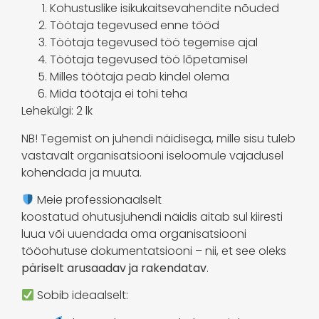
Kohustuslike isikukaitsevahendite nõuded
Töötaja tegevused enne tööd
Töötaja tegevused töö tegemise ajal
Töötaja tegevused töö lõpetamisel
Milles töötaja peab kindel olema
Mida töötaja ei tohi teha
Lehekülgi: 2 lk
NB! Tegemist on juhendi näidisega, mille sisu tuleb
vastavalt organisatsiooni iseloomule vajadusel
kohendada ja muuta.
Meie professionaalselt
koostatud ohutusjuhendi näidis aitab sul kiiresti
luua või uuendada oma organisatsiooni
tööohutuse dokumentatsiooni – nii, et see oleks
päriselt arusaadav ja rakendatav
.
Sobib ideaalselt: