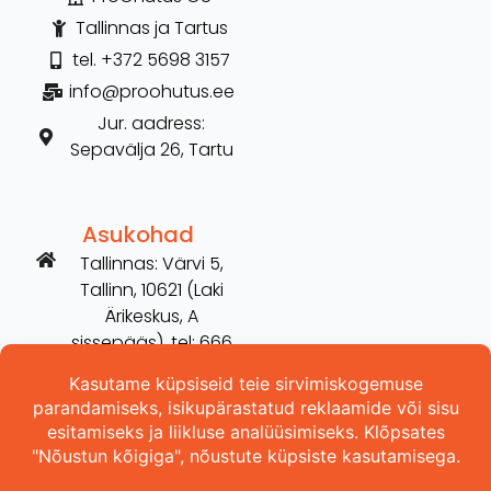
Tallinnas ja Tartus
tel. +372 5698 3157
info@proohutus.ee
Jur. aadress:
Sepavälja 26, Tartu
Asukohad
Tallinnas: Värvi 5,
Tallinn, 10621 (Laki
Ärikeskus, A
sissepääs), tel: 666
2606
Tartus: Võru 254,
Tartu, 50115 (vana
Hilarise maja), tel:
5698 3157