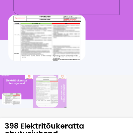
398 Elektritõukeratta