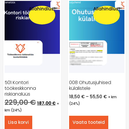
Allahindlus!
Allahindlus!
501 Kontori
008 Ohutusjuhised
töökeskkonna
külalistele
riskianalüüs
18,50
€
–
55,50
€
+ km
229,00
€
187,00
€
+
(24%)
km (24%)
Lisa korvi
Vaata tooteid