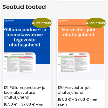
Seotud tooted
Allahindlus!
Allahindlus!
121 Põllumajanduse- ja
120 Harvesteri juhi
loomakasvatuse
ohutusjuhend
ohutusjuhend
18,50
€
–
37,00
€
+ km
18,50
€
–
37,00
€
+ km
(24%)