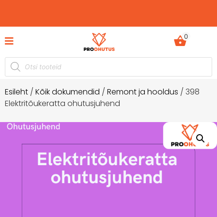
0
Ohutusjuhendid hetkel -50% soodustusega!
Esileht
/
Kõik dokumendid
/
Remont ja hooldus
/ 398
Elektritõukeratta ohutusjuhend