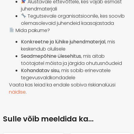
Alustavale ettevõttele, kes vajab esmast
juhendmaterjali
Tegutsevale organisatsioonile, kes soovib
olemasolevaid juhendeid kaasajastada
Mida pakume?
Konkreetne ja lühike juhendmaterjal
, mis
keskendub olulisele
Seadmepõhine ülesehitus
, mis aitab
töötajatel mõista ja järgida ohutusnõudeid
Kohandatav sisu
, mis sobib erinevatele
tegevusvaldkondadele
Vaata kas leiad ka endale sobiva riskianalüüsi
näidise
.
Sulle võib meeldida ka…