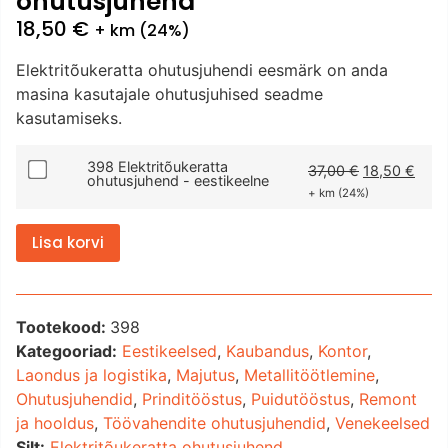
ohutusjuhend
18,50
€
+ km (24%)
Elektritõukeratta ohutusjuhendi eesmärk on anda
masina kasutajale ohutusjuhised seadme
kasutamiseks.
398 Elektritõukeratta
37,00
€
18,50
€
ohutusjuhend - eestikeelne
+ km (24%)
Lisa korvi
Tootekood:
398
Kategooriad:
Eestikeelsed
,
Kaubandus
,
Kontor
,
Laondus ja logistika
,
Majutus
,
Metallitöötlemine
,
Ohutusjuhendid
,
Prinditööstus
,
Puidutööstus
,
Remont
ja hooldus
,
Töövahendite ohutusjuhendid
,
Venekeelsed
Silt:
Elektritõukeratta ohutusjuhend