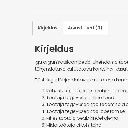
Kirjeldus
Arvustused (0)
Kirjeldus
Iga organisatsioon peab juhendama tööt
tühjendatava kallutatava konteineri kasu
Tõstukiga tühjendatava kallutatava kontei
Kohustuslike isikukaitsevahendite n
Töötaja tegevused enne tööd
Töötaja tegevused töö tegemise aja
Töötaja tegevused töö lõpetamisel
Milles töötaja peab kindel olema
Mida töötaja ei tohi teha