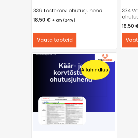
336 Tõstekorvi ohutusjuhend
334 Va
ohutu
18,50
€
+ km (24%)
18,50
Vaata tooteid
Vaat
Allahindlus!