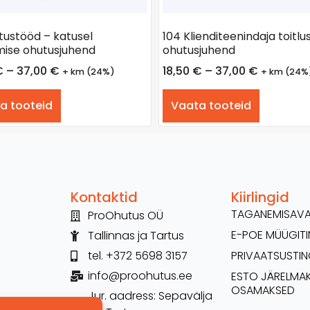
itustööd – katusel
104 Klienditeenindaja toitlu
ise ohutusjuhend
ohutusjuhend
€
–
37,00
€
18,50
€
–
37,00
€
+ km (24%)
+ km (24%
a tooteid
Vaata tooteid
Kontaktid
Kiirlingid
TAGANEMISAV
ProOhutus OÜ
E-POE MÜÜGI
Tallinnas ja Tartus
tel. +372 5698 3157
PRIVAATSUSTI
info@proohutus.ee
ESTO JÄRELMA
OSAMAKSED
Jur. aadress: Sepavälja