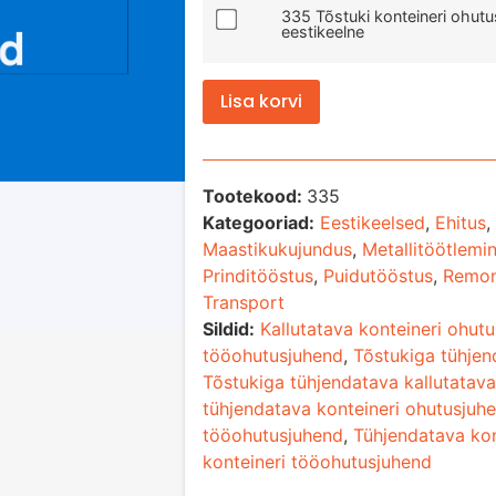
335 Tõstuki konteineri ohut
eestikeelne
Lisa korvi
Tootekood:
335
Kategooriad:
Eestikeelsed
,
Ehitus
,
Maastikukujundus
,
Metallitöötlemi
Prinditööstus
,
Puidutööstus
,
Remon
Transport
Sildid:
Kallutatava konteineri ohut
tööohutusjuhend
,
Tõstukiga tühjen
Tõstukiga tühjendatava kallutatav
tühjendatava konteineri ohutusjuh
tööohutusjuhend
,
Tühjendatava kon
konteineri tööohutusjuhend