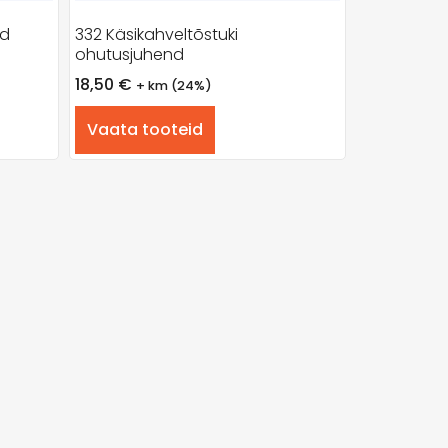
nd
332 Käsikahveltõstuki
ohutusjuhend
18,50
€
+ km (24%)
Vaata tooteid