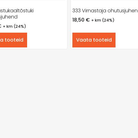
stukaaltõstuki
333 Virnastaja ohutusjuhe
sjuhend
18,50
€
+ km (24%)
€
+ km (24%)
a tooteid
Vaata tooteid