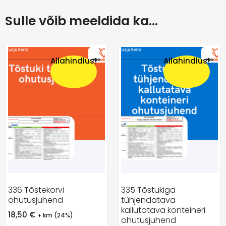
Sulle võib meeldida ka…
Allahindlus!
Allahindlus!
336 Tõstekorvi
335 Tõstukiga
ohutusjuhend
tühjendatava
kallutatava konteineri
18,50
€
+ km (24%)
ohutusjuhend