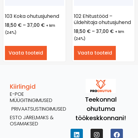
103 Koka ohutusjuhend
102 Ehitustööd –
üldehitaja ohutusjuhend
18,50
€
–
37,00
€
+ km
18,50
€
–
37,00
€
+ km
(24%)
(24%)
Vaata tooteid
Vaata tooteid
Kiirlingid
E-POE
Teekonnal
MÜÜGITINGIMUSED
ohutuma
PRIVAATSUSTINGIMUSED
töökeskkonnani!
ESTO JÄRELMAKS &
OSAMAKSED