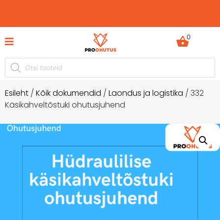
0
komplektid hetkel -60%
Ohutusjuhendid hetkel -
ustusega!
Esileht
/
Kõik dokumendid
/
Laondus ja logistika
/ 332
Käsikahveltõstuki ohutusjuhend