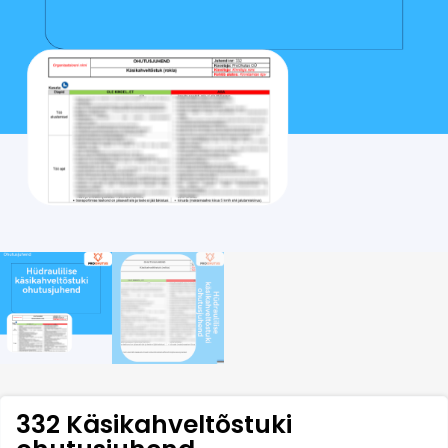
332 Käsikahveltõstuki