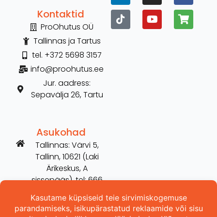
Kontaktid
ProOhutus OÜ
Tallinnas ja Tartus
tel. +372 5698 3157
info@proohutus.ee
Jur. aadress:
Sepavälja 26, Tartu
Asukohad
Tallinnas: Värvi 5,
Tallinn, 10621 (Laki
Ärikeskus, A
sissepääs), tel: 666
2606
Tartus: Võru 254,