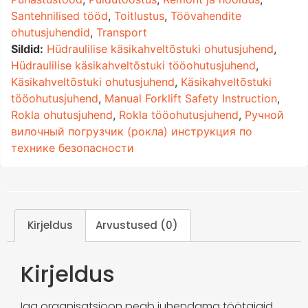
Santehnilised tööd
,
Toitlustus
,
Töövahendite
ohutusjuhendid
,
Transport
Sildid:
Hüdraulilise käsikahveltõstuki ohutusjuhend
,
Hüdraulilise käsikahveltõstuki tööohutusjuhend
,
Käsikahveltõstuki ohutusjuhend
,
Käsikahveltõstuki
tööohutusjuhend
,
Manual Forklift Safety Instruction
,
Rokla ohutusjuhend
,
Rokla tööohutusjuhend
,
Ручной
вилочный погрузчик (рокла) инструкция по
технике безопасности
Kirjeldus
Arvustused (0)
Kirjeldus
Iga organisatsioon peab juhendama töötajaid