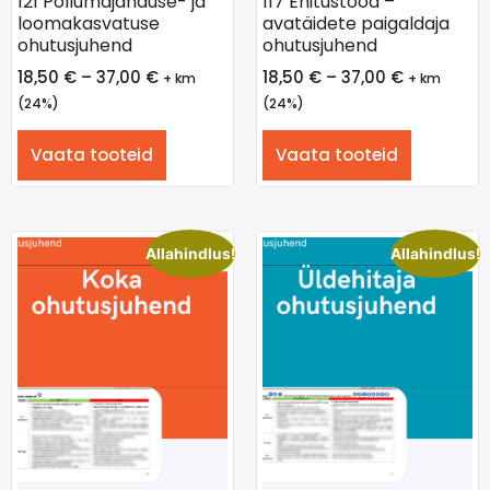
121 Põllumajanduse- ja
117 Ehitustööd –
loomakasvatuse
avatäidete paigaldaja
ohutusjuhend
ohutusjuhend
18,50
€
–
37,00
€
18,50
€
–
37,00
€
+ km
+ km
(24%)
(24%)
Vaata tooteid
Vaata tooteid
Allahindlus!
Allahindlus!