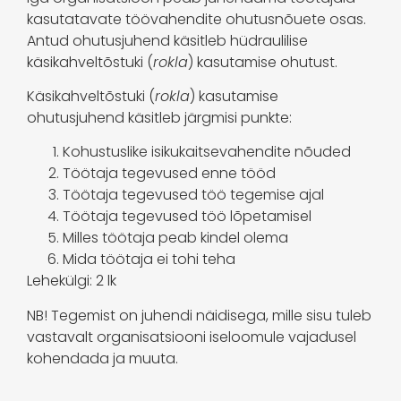
kasutatavate töövahendite ohutusnõuete osas.
Antud ohutusjuhend käsitleb hüdraulilise
käsikahveltõstuki (
rokla
) kasutamise ohutust.
Käsikahveltõstuki (
rokla
) kasutamise
ohutusjuhend käsitleb järgmisi punkte:
Kohustuslike isikukaitsevahendite nõuded
Töötaja tegevused enne tööd
Töötaja tegevused töö tegemise ajal
Töötaja tegevused töö lõpetamisel
Milles töötaja peab kindel olema
Mida töötaja ei tohi teha
Lehekülgi: 2 lk
NB! Tegemist on juhendi näidisega, mille sisu tuleb
vastavalt organisatsiooni iseloomule vajadusel
kohendada ja muuta.