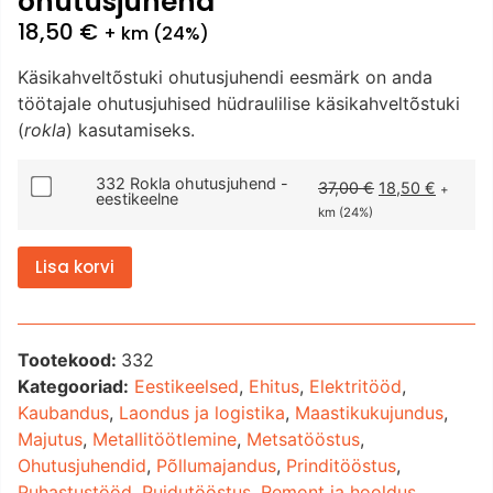
ohutusjuhend
18,50
€
+ km (24%)
Käsikahveltõstuki ohutusjuhendi eesmärk on anda
töötajale ohutusjuhised hüdraulilise käsikahveltõstuki
(
rokla
) kasutamiseks.
332 Rokla ohutusjuhend -
37,00
€
18,50
€
+
eestikeelne
km (24%)
Lisa korvi
Tootekood:
332
Kategooriad:
Eestikeelsed
,
Ehitus
,
Elektritööd
,
Kaubandus
,
Laondus ja logistika
,
Maastikukujundus
,
Majutus
,
Metallitöötlemine
,
Metsatööstus
,
Ohutusjuhendid
,
Põllumajandus
,
Prinditööstus
,
Puhastustööd
,
Puidutööstus
,
Remont ja hooldus
,