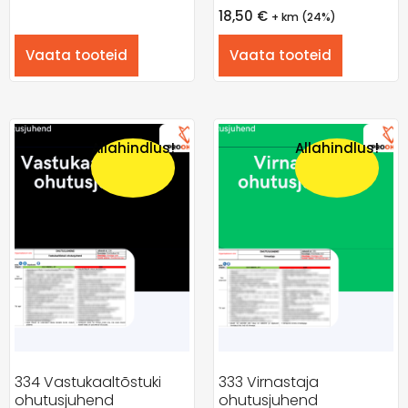
18,50
€
+ km (24%)
Vaata tooteid
Vaata tooteid
Allahindlus!
Allahindlus!
334 Vastukaaltõstuki
333 Virnastaja
ohutusjuhend
ohutusjuhend