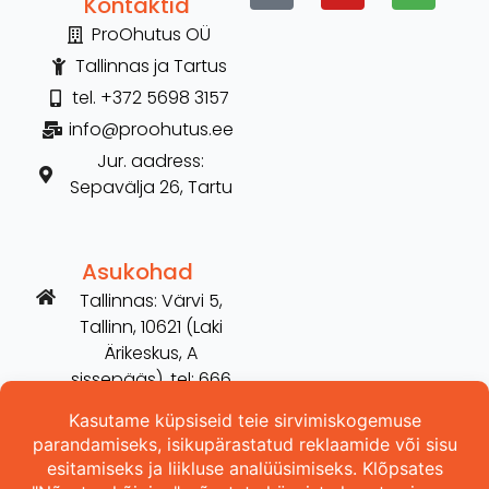
Kontaktid
ProOhutus OÜ
Tallinnas ja Tartus
tel. +372 5698 3157
info@proohutus.ee
Jur. aadress:
Sepavälja 26, Tartu
Asukohad
Tallinnas: Värvi 5,
Tallinn, 10621 (Laki
Ärikeskus, A
sissepääs), tel: 666
2606
Tartus: Võru 254,
Tartu, 50115 (vana