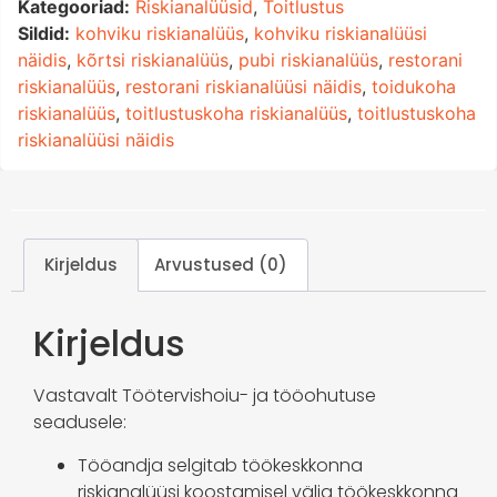
Kategooriad:
Riskianalüüsid
,
Toitlustus
Sildid:
kohviku riskianalüüs
,
kohviku riskianalüüsi
näidis
,
kõrtsi riskianalüüs
,
pubi riskianalüüs
,
restorani
riskianalüüs
,
restorani riskianalüüsi näidis
,
toidukoha
riskianalüüs
,
toitlustuskoha riskianalüüs
,
toitlustuskoha
riskianalüüsi näidis
Kirjeldus
Arvustused (0)
Kirjeldus
Vastavalt Töötervishoiu- ja tööohutuse
seadusele:
Tööandja selgitab töökeskkonna
riskianalüüsi koostamisel välja töökeskkonna