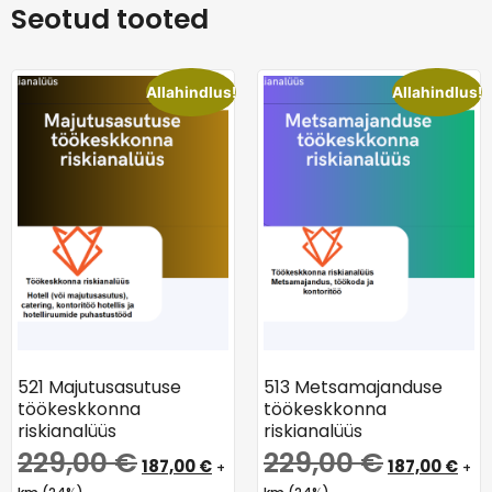
Seotud tooted
Allahindlus!
Allahindlus!
521 Majutusasutuse
513 Metsamajanduse
töökeskkonna
töökeskkonna
riskianalüüs
riskianalüüs
229,00
€
229,00
€
187,00
€
187,00
€
+
+