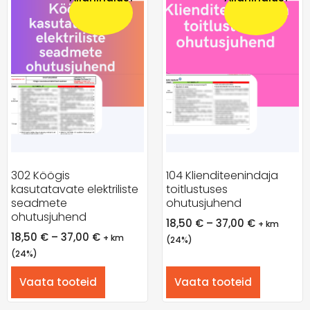
302 Köögis
104 Klienditeenindaja
kasutatavate elektriliste
toitlustuses
seadmete
ohutusjuhend
ohutusjuhend
18,50
€
–
37,00
€
+ km
18,50
€
–
37,00
€
+ km
(24%)
(24%)
Vaata tooteid
Vaata tooteid