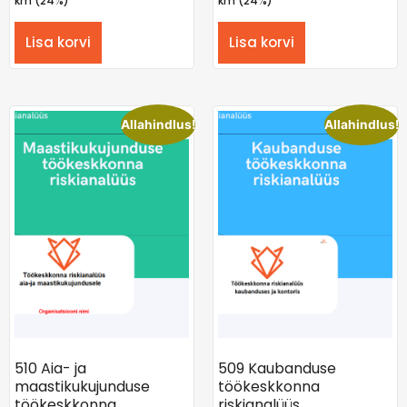
km (24%)
km (24%)
Lisa korvi
Lisa korvi
Allahindlus!
Allahindlus!
510 Aia- ja
509 Kaubanduse
maastikukujunduse
töökeskkonna
töökeskkonna
riskianalüüs