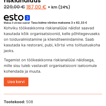
riskianalüüs
229,00
€
187,00
€
+ km (24%)
Tasu kolme võrdse maksena 3 x
62,33
€
Kohviku töökeskkonna riskianalüüsi näidist saavad
kasutada kõik organisatsioonid, kelle põhitegevuseks
on toiduvalmistamine ja klienditeenindamine. Saab
kasutada ka restorani, pubi, kõrtsi vms toitlustuskoha
jaoks.
Tegemist on töökeskkonna riskianalüüsi näidisega,
mille sisu tuleb vastavalt organisatsiooni iseloomule
kohendada ja muuta.
Lisa korvi
Tootekood:
508