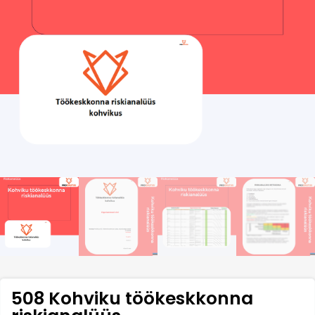
508 Kohviku töökeskkonna