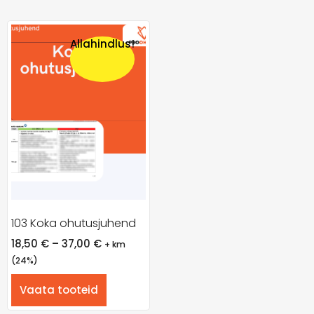
Allahindlus!
103 Koka ohutusjuhend
18,50
€
–
37,00
€
+ km
(24%)
Vaata tooteid