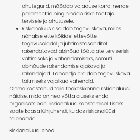
ohutegurid, mõõdab vajaduse korral nende
parameetrid ning hindab riske töötaja
tervisele ja ohutusele.
Riskianalüüs sisaldab tegevuskava, milles
nähakse ette kõikidel ettevõtte
tegevusaladel ja juhtimistasanditel
rakendatavad abinõud töötajate terviseriski
vältimiseks ja vähendamiseks, samuti
abinõude rakendamise ajakava ja
rakendajad. Tööandja eraldab tegevuskava
täitmiseks vajalikud vahendid.
Oleme koostanud teile töökeskkonna riskianalüüsi
näidise, mida on hea võtta aluseks enda
organisatsiooni riskianalüüsi koostamisel. Lisaks
saate kaasa lühijuhendi, kuidas riskianalüüsi
täiendada.
Riskianalüüsi lehed: