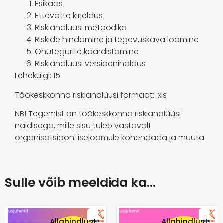
Esikaas
Ettevõtte kirjeldus
Riskianalüüsi metoodika
Riskide hindamine ja tegevuskava loomine
Ohutegurite kaardistamine
Riskianalüüsi versioonihaldus
Lehekülgi: 15
Töökeskkonna riskianalüüsi formaat: .xls
NB! Tegemist on töökeskkonna riskianalüüsi
näidisega, mille sisu tuleb vastavalt
organisatsiooni iseloomule kohendada ja muuta.
Sulle võib meeldida ka…
Allahindlus!
Allahindlus!