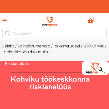
0
Ohutusjuhendid hetkel -50% soodustusega!
Esileht
/
Kõik dokumendid
/
Riskianalüüsid
/ 508 Kohviku
töökeskkonna riskianalüüs