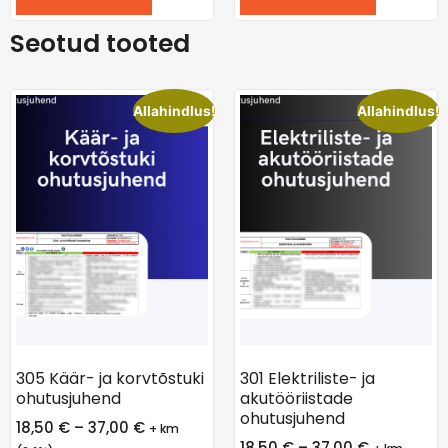
Seotud tooted
Allahindlus!
Allahindlus!
305 Käär- ja korvtõstuki
301 Elektriliste- ja
ohutusjuhend
akutööriistade
ohutusjuhend
18,50
€
–
37,00
€
+ km
18,50
€
–
37,00
€