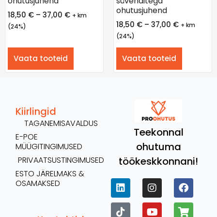
ohutusjuhend
süvenditega
ohutusjuhend
18,50
€
–
37,00
€
+ km
18,50
€
–
37,00
€
+ km
(24%)
(24%)
Vaata tooteid
Vaata tooteid
Kiirlingid
TAGANEMISAVALDUS
Teekonnal
E-POE
ohutuma
MÜÜGITINGIMUSED
töökeskkonnani!
PRIVAATSUSTINGIMUSED
ESTO JÄRELMAKS &
OSAMAKSED