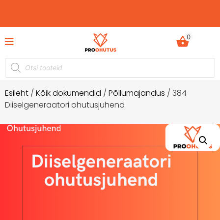
0
Ohutusjuhendid hetkel -50% soodustusega!
Esileht
/
Kõik dokumendid
/
Põllumajandus
/ 384
Diiselgeneraatori ohutusjuhend