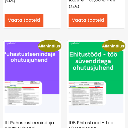
+ km
(24%)
(24%)
Vaata tooteid
Vaata tooteid
Allahindlus!
Allahindlus!
111 Puhastusteenindaja
108 Ehitustööd – töö