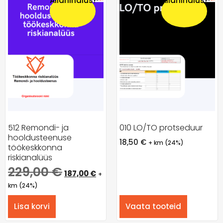
Allahindlus!
Allahindlus!
512 Remondi- ja
010 LO/TO protseduur
hooldusteenuse
18,50
€
+ km (24%)
töökeskkonna
riskianalüüs
229,00
€
187,00
€
+
km (24%)
Lisa korvi
Vaata tooteid