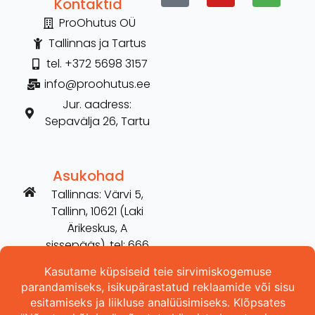
Kontaktid
ProOhutus OÜ
Tallinnas ja Tartus
tel. +372 5698 3157
info@proohutus.ee
Jur. aadress:
Sepavälja 26, Tartu
Asukohad
Tallinnas: Värvi 5,
Tallinn, 10621 (Laki
Ärikeskus, A
sissepääs), tel: 666
2606
Tartus: Võru 254,
Tartu, 50115 (vana