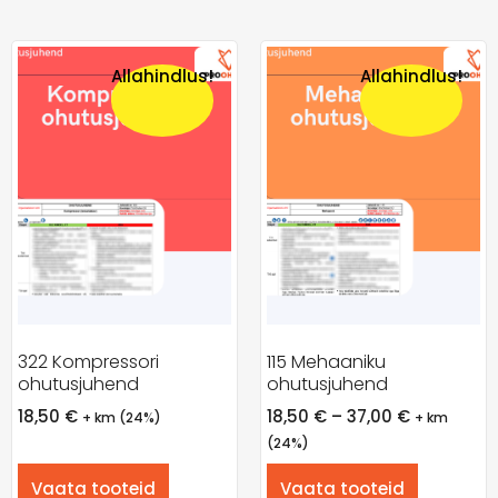
Allahindlus!
Allahindlus!
322 Kompressori
115 Mehaaniku
ohutusjuhend
ohutusjuhend
18,50
€
18,50
€
–
37,00
€
+ km (24%)
+ km
(24%)
Vaata tooteid
Vaata tooteid