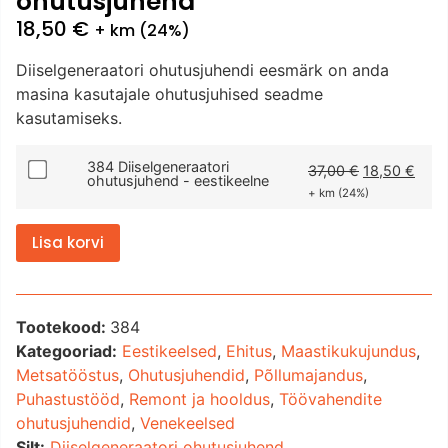
ohutusjuhend
18,50
€
+ km (24%)
Diiselgeneraatori ohutusjuhendi eesmärk on anda
masina kasutajale ohutusjuhised seadme
kasutamiseks.
384 Diiselgeneraatori
37,00
€
18,50
€
ohutusjuhend - eestikeelne
+ km (24%)
Lisa korvi
Tootekood:
384
Kategooriad:
Eestikeelsed
,
Ehitus
,
Maastikukujundus
,
Metsatööstus
,
Ohutusjuhendid
,
Põllumajandus
,
Puhastustööd
,
Remont ja hooldus
,
Töövahendite
ohutusjuhendid
,
Venekeelsed
Silt:
Diiselgeneraatori ohutusjuhend