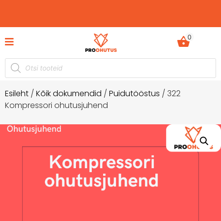
0
Ohutusjuhendid hetkel -50% soodustusega!
Esileht
/
Kõik dokumendid
/
Puidutööstus
/ 322
Kompressori ohutusjuhend