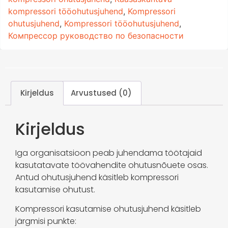
kompressori tööohutusjuhend
,
Kompressori
ohutusjuhend
,
Kompressori tööohutusjuhend
,
Компрессор руководство по безопасности
Kirjeldus
Arvustused (0)
Kirjeldus
Iga organisatsioon peab juhendama töötajaid
kasutatavate töövahendite ohutusnõuete osas.
Antud ohutusjuhend käsitleb kompressori
kasutamise ohutust.
Kompressori kasutamise ohutusjuhend käsitleb
järgmisi punkte: