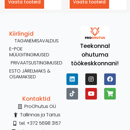
Vaata tooteid
Vaata tooteid
Kiirlingid
TAGANEMISAVALDUS
Teekonnal
E-POE
ohutuma
MÜÜGITINGIMUSED
töökeskkonnani!
PRIVAATSUSTINGIMUSED
ESTO JÄRELMAKS &
OSAMAKSED
Kontaktid
ProOhutus OÜ
Tallinnas ja Tartus
tel. +372 5698 3157