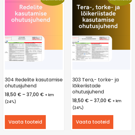
304 Redelite kasutamise
303 Tera,- torke- ja
ohutusjuhend
lõikeriistade
ohutusjuhend
18,50
€
–
37,00
€
+ km
18,50
€
–
37,00
€
+ km
(24%)
(24%)
Vaata tooteid
Vaata tooteid