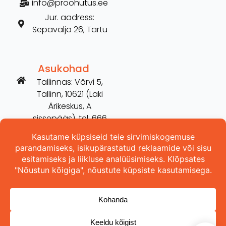
info@proohutus.ee
Jur. aadress:
Sepavälja 26, Tartu
Asukohad
Tallinnas: Värvi 5,
Tallinn, 10621 (Laki
Ärikeskus, A
sissepääs), tel: 666
2606
Tartus: Võru 254,
Tartu, 50115 (vana
Hilarise maja), tel:
5698 3157