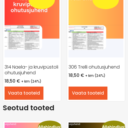
314 Naela- ja kruvipüstoli
306 Trelli ohutusjuhend
ohutusjuhend
18,50
€
+ km (24%)
18,50
€
+ km (24%)
Vaata tooteid
Vaata tooteid
Seotud tooted
Allahindlus!
Allahindlus!