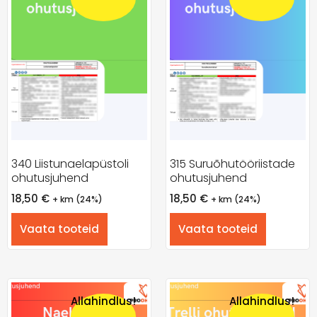
340 Liistunaelapüstoli
315 Suruõhutööriistade
ohutusjuhend
ohutusjuhend
18,50
€
18,50
€
+ km (24%)
+ km (24%)
Vaata tooteid
Vaata tooteid
Allahindlus!
Allahindlus!