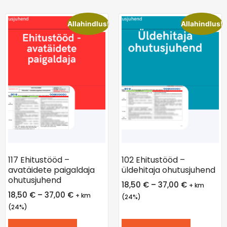
Allahindlus!
Allahindlus!
117 Ehitustööd –
102 Ehitustööd –
avatäidete paigaldaja
üldehitaja ohutusjuhend
ohutusjuhend
18,50
€
–
37,00
€
+ km
18,50
€
–
37,00
€
+ km
(24%)
(24%)