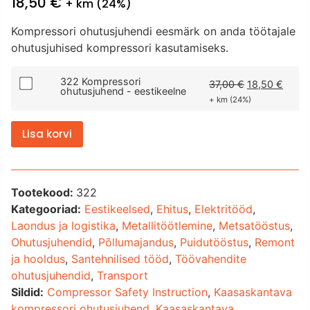
18,50
€
+ km (24%)
Kompressori ohutusjuhendi eesmärk on anda töötajale
ohutusjuhised kompressori kasutamiseks.
322 Kompressori
37,00
€
18,50
€
ohutusjuhend - eestikeelne
+ km (24%)
Lisa korvi
Tootekood:
322
Kategooriad:
Eestikeelsed
,
Ehitus
,
Elektritööd
,
Laondus ja logistika
,
Metallitöötlemine
,
Metsatööstus
,
Ohutusjuhendid
,
Põllumajandus
,
Puidutööstus
,
Remont
ja hooldus
,
Santehnilised tööd
,
Töövahendite
ohutusjuhendid
,
Transport
Sildid:
Compressor Safety Instruction
,
Kaasaskantava
kompressori ohutusjuhend
,
Kaasaskantava