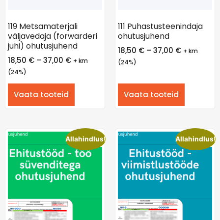
119 Metsamaterjali
111 Puhastusteenindaja
väljavedaja (forwarderi
ohutusjuhend
juhi) ohutusjuhend
18,50
€
–
37,00
€
+ km
18,50
€
–
37,00
€
+ km
(24%)
(24%)
Vaata tooteid
Vaata tooteid
Allahindlus!
Allahindlus!