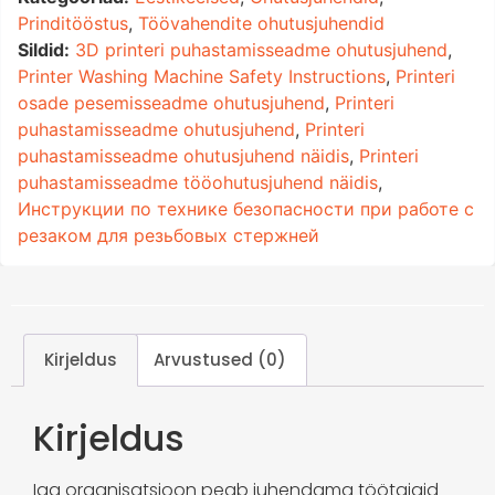
Prinditööstus
,
Töövahendite ohutusjuhendid
Sildid:
3D printeri puhastamisseadme ohutusjuhend
,
Printer Washing Machine Safety Instructions
,
Printeri
osade pesemisseadme ohutusjuhend
,
Printeri
puhastamisseadme ohutusjuhend
,
Printeri
puhastamisseadme ohutusjuhend näidis
,
Printeri
puhastamisseadme tööohutusjuhend näidis
,
Инструкции по технике безопасности при работе с
резаком для резьбовых стержней
Kirjeldus
Arvustused (0)
Kirjeldus
Iga organisatsioon peab juhendama töötajaid