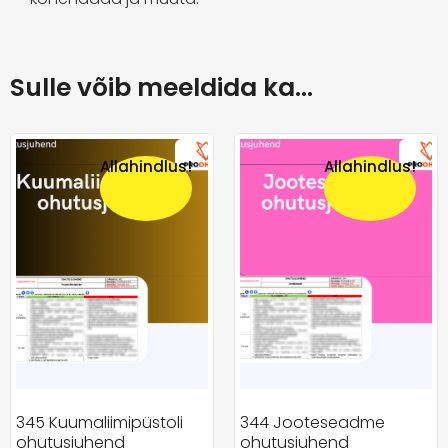
Sulle võib meeldida ka…
Allahindlus!
Allahindlus!
345 Kuumaliimipüstoli
344 Jooteseadme
ohutusjuhend
ohutusjuhend