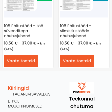
108 Ehitustööd – töö
106 Ehitustööd –
süvenditega
viimistlustööde
ohutusjuhend
ohutusjuhend
18,50
€
–
37,00
€
18,50
€
–
37,00
€
+ km
+ km
(24%)
(24%)
Vaata tooteid
Vaata tooteid
Kiirlingid
TAGANEMISAVALDUS
Teekonnal
E-POE
ohutuma
MÜÜGITINGIMUSED