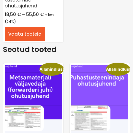
ohutusjuhend
18,50
€
–
55,50
€
+ km
(24%)
Vaata tooteid
Seotud tooted
Allahindlus!
Allahindlus!