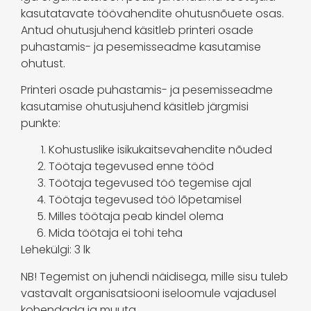
kasutatavate töövahendite ohutusnõuete osas.
Antud ohutusjuhend käsitleb printeri osade
puhastamis- ja pesemisseadme kasutamise
ohutust.
Printeri osade puhastamis- ja pesemisseadme
kasutamise ohutusjuhend käsitleb järgmisi
punkte:
Kohustuslike isikukaitsevahendite nõuded
Töötaja tegevused enne tööd
Töötaja tegevused töö tegemise ajal
Töötaja tegevused töö lõpetamisel
Milles töötaja peab kindel olema
Mida töötaja ei tohi teha
Lehekülgi: 3 lk
NB! Tegemist on juhendi näidisega, mille sisu tuleb
vastavalt organisatsiooni iseloomule vajadusel
kohendada ja muuta.