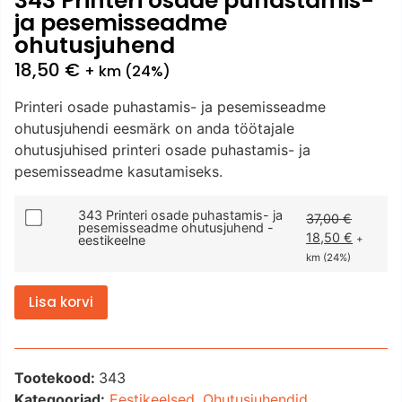
343 Printeri osade puhastamis-
ja pesemisseadme
ohutusjuhend
18,50
€
+ km (24%)
Printeri osade puhastamis- ja pesemisseadme
ohutusjuhendi eesmärk on anda töötajale
ohutusjuhised printeri osade puhastamis- ja
pesemisseadme kasutamiseks.
343 Printeri osade puhastamis- ja
37,00
€
pesemisseadme ohutusjuhend -
18,50
€
eestikeelne
+
km (24%)
Lisa korvi
Tootekood:
343
Kategooriad:
Eestikeelsed
,
Ohutusjuhendid
,