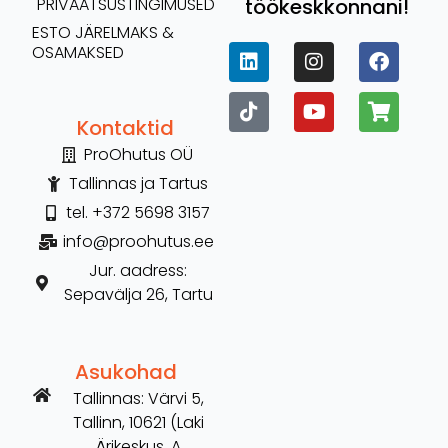
töökeskkonnani!
PRIVAATSUSTINGIMUSED
ESTO JÄRELMAKS &
OSAMAKSED
Kontaktid
ProOhutus OÜ
Tallinnas ja Tartus
tel. +372 5698 3157
info@proohutus.ee
Jur. aadress:
Sepavälja 26, Tartu
Asukohad
Tallinnas: Värvi 5,
Tallinn, 10621 (Laki
Ärikeskus, A