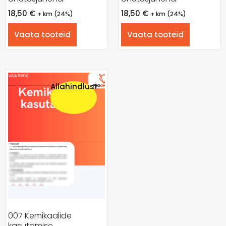
18,50
€
18,50
€
+ km (24%)
+ km (24%)
Vaata tooteid
Vaata tooteid
Allahindlus!
007 Kemikaalide
kasutamise