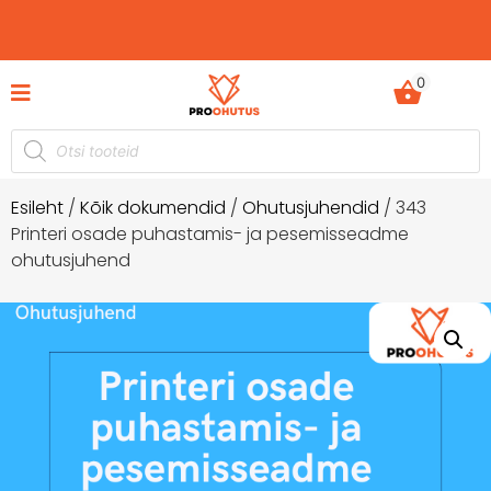
0
Ohutusjuhendid hetkel -50% soodustusega!
Esileht
/
Kõik dokumendid
/
Ohutusjuhendid
/ 343
Printeri osade puhastamis- ja pesemisseadme
ohutusjuhend