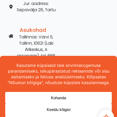
Jur. aadress:
Sepavälja 26, Tartu
Asukohad
Tallinnas: Värvi 5,
Tallinn, 10621 (Laki
Ärikeskus, A
sissepääs), tel: 666
2606
Tartus: Võru 254,
Tartu, 50115 (vana
Hilarise maja), tel:
5698 3157