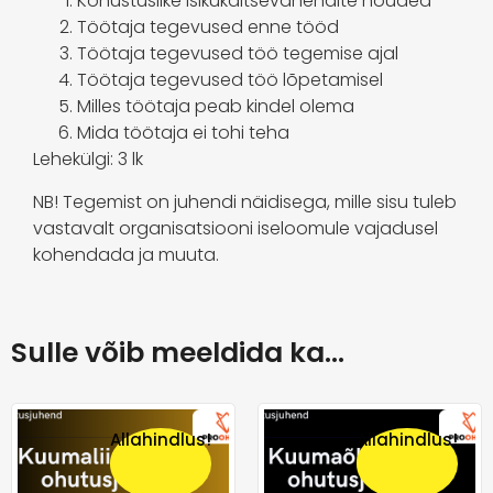
Kohustuslike isikukaitsevahendite nõuded
Töötaja tegevused enne tööd
Töötaja tegevused töö tegemise ajal
Töötaja tegevused töö lõpetamisel
Milles töötaja peab kindel olema
Mida töötaja ei tohi teha
Lehekülgi: 3 lk
NB! Tegemist on juhendi näidisega, mille sisu tuleb
vastavalt organisatsiooni iseloomule vajadusel
kohendada ja muuta.
Sulle võib meeldida ka…
Allahindlus!
Allahindlus!