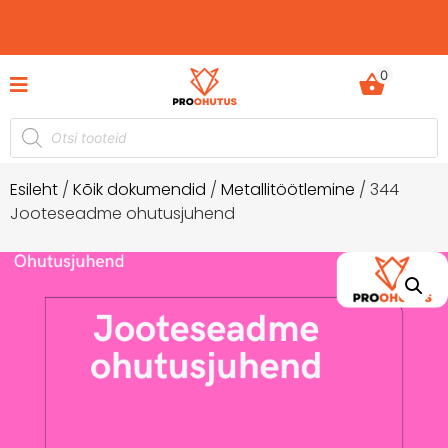
0
komplektid hetkel -60%
Ohutusjuhendid hetkel -
ustusega!
Esileht
/
Kõik dokumendid
/
Metallitöötlemine
/ 344
Jooteseadme ohutusjuhend