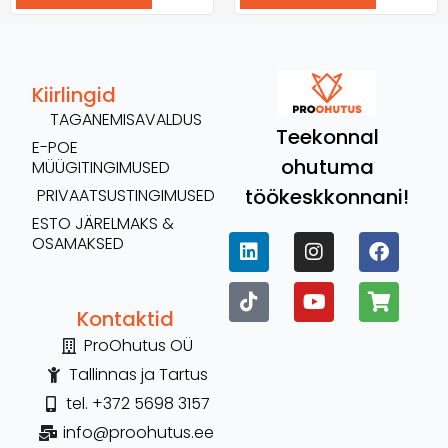
Kiirlingid
TAGANEMISAVALDUS
Teekonnal
E-POE
ohutuma
MÜÜGITINGIMUSED
töökeskkonnani!
PRIVAATSUSTINGIMUSED
ESTO JÄRELMAKS &
OSAMAKSED
Kontaktid
ProOhutus OÜ
Tallinnas ja Tartus
tel. +372 5698 3157
info@proohutus.ee