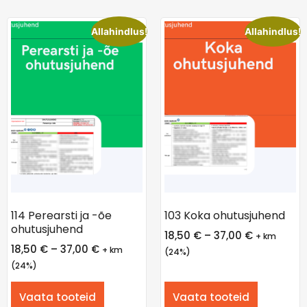
Allahindlus!
Allahindlus!
114 Perearsti ja -õe
103 Koka ohutusjuhend
ohutusjuhend
18,50
€
–
37,00
€
+ km
18,50
€
–
37,00
€
+ km
(24%)
(24%)
Vaata tooteid
Vaata tooteid