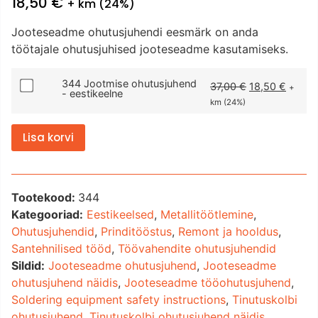
18,50
€
+ km (24%)
Jooteseadme ohutusjuhendi eesmärk on anda
töötajale ohutusjuhised jooteseadme kasutamiseks.
344 Jootmise ohutusjuhend
37,00
€
18,50
€
+
- eestikeelne
km (24%)
Lisa korvi
Tootekood:
344
Kategooriad:
Eestikeelsed
,
Metallitöötlemine
,
Ohutusjuhendid
,
Prinditööstus
,
Remont ja hooldus
,
Santehnilised tööd
,
Töövahendite ohutusjuhendid
Sildid:
Jooteseadme ohutusjuhend
,
Jooteseadme
ohutusjuhend näidis
,
Jooteseadme tööohutusjuhend
,
Soldering equipment safety instructions
,
Tinutuskolbi
ohutusjuhend
,
Tinutuskolbi ohutusjuhend näidis
,