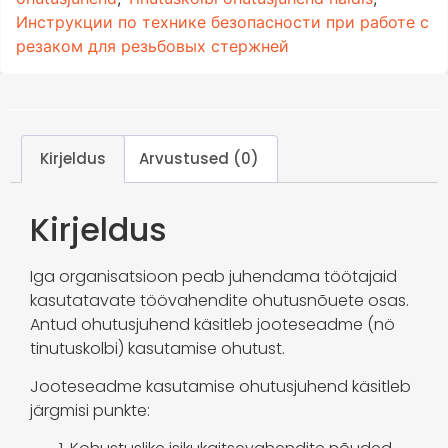
Инструкции по технике безопасности при работе с
резаком для резьбовых стержней
Kirjeldus
Arvustused (0)
Kirjeldus
Iga organisatsioon peab juhendama töötajaid
kasutatavate töövahendite ohutusnõuete osas.
Antud ohutusjuhend käsitleb jooteseadme (nö
tinutuskolbi) kasutamise ohutust.
Jooteseadme kasutamise ohutusjuhend käsitleb
järgmisi punkte: