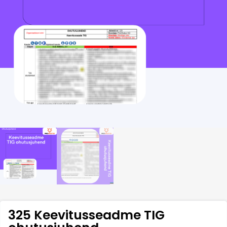
325 Keevitusseadme TIG