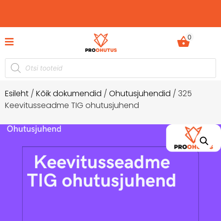
0
 -60%
Ohutusjuhendid hetkel -50% soodustusega
Esileht
/
Kõik dokumendid
/
Ohutusjuhendid
/ 325
Keevitusseadme TIG ohutusjuhend