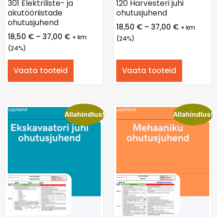
301 Elektriliste- ja
120 Harvesteri juhi
akutööriistade
ohutusjuhend
ohutusjuhend
18,50
€
–
37,00
€
+ km
18,50
€
–
37,00
€
+ km
(24%)
(24%)
Vaata tooteid
Vaata tooteid
Allahindlus!
Allahindlus!