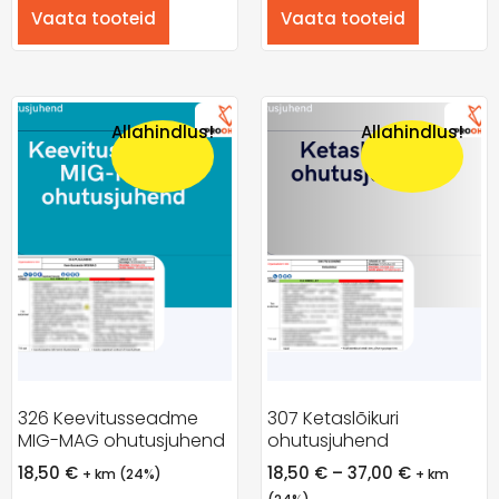
Vaata tooteid
Vaata tooteid
Allahindlus!
Allahindlus!
326 Keevitusseadme
307 Ketaslõikuri
MIG-MAG ohutusjuhend
ohutusjuhend
18,50
€
18,50
€
–
37,00
€
+ km (24%)
+ km