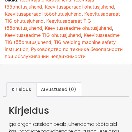
tööohutusjuhend
,
Keevitusaparaadi ohutusjuhend
,
Keevitusaparaadi tööohutusjuhend
,
Keevitusaparaat
TIG ohutusjuhend
,
Keevitusaparaat TIG
tööohutusjuhend
,
Keevitusseadme ohutusjuhend
,
Keevitusseadme TIG ohutusjuhend
,
Keevitusseadme
TIG tööohutusjuhend
,
TIG welding machine safety
instruction
,
Руководство по технике безопасности
при обслуживании недвижимости
Kirjeldus
Arvustused (0)
Kirjeldus
Iga organisatsioon peab juhendama töötajaid
kasutatavate töövahendite ohutusnõuete osas.