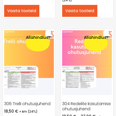
(24%)
Vaata tooteid
Vaata tooteid
Allahindlus!
Allahindlus!
306 Trelli ohutusjuhend
304 Redelite kasutamise
ohutusjuhend
18,50
€
+ km (24%)