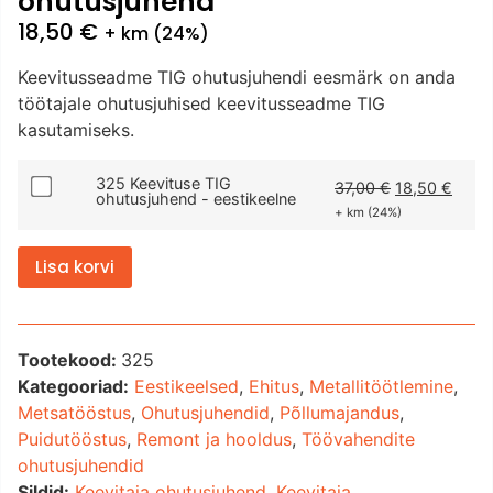
ohutusjuhend
18,50
€
+ km (24%)
Keevitusseadme TIG ohutusjuhendi eesmärk on anda
töötajale ohutusjuhised keevitusseadme TIG
kasutamiseks.
325 Keevituse TIG
37,00
€
18,50
€
ohutusjuhend - eestikeelne
+ km (24%)
Lisa korvi
Tootekood:
325
Kategooriad:
Eestikeelsed
,
Ehitus
,
Metallitöötlemine
,
Metsatööstus
,
Ohutusjuhendid
,
Põllumajandus
,
Puidutööstus
,
Remont ja hooldus
,
Töövahendite
ohutusjuhendid
Sildid:
Keevitaja ohutusjuhend
,
Keevitaja