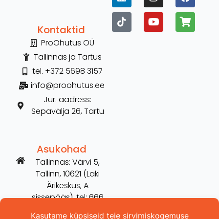
Kontaktid
ProOhutus OÜ
Tallinnas ja Tartus
tel. +372 5698 3157
info@proohutus.ee
Jur. aadress:
Sepavälja 26, Tartu
Asukohad
Tallinnas: Värvi 5,
Tallinn, 10621 (Laki
Ärikeskus, A
sissepääs), tel: 666
2606