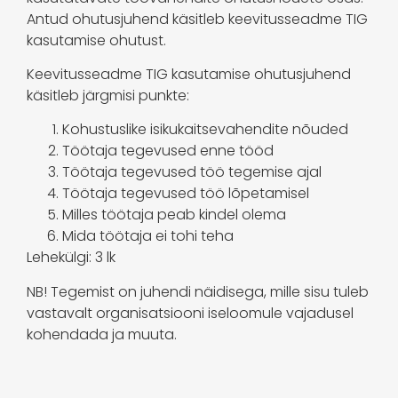
Antud ohutusjuhend käsitleb keevitusseadme TIG
kasutamise ohutust.
Keevitusseadme TIG kasutamise ohutusjuhend
käsitleb järgmisi punkte:
Kohustuslike isikukaitsevahendite nõuded
Töötaja tegevused enne tööd
Töötaja tegevused töö tegemise ajal
Töötaja tegevused töö lõpetamisel
Milles töötaja peab kindel olema
Mida töötaja ei tohi teha
Lehekülgi: 3 lk
NB! Tegemist on juhendi näidisega, mille sisu tuleb
vastavalt organisatsiooni iseloomule vajadusel
kohendada ja muuta.