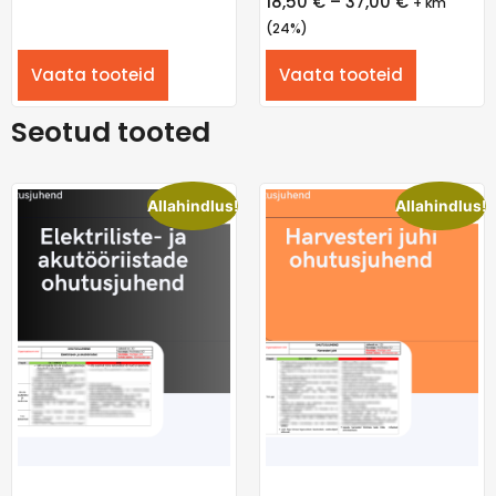
18,50
€
–
37,00
€
+ km
(24%)
Vaata tooteid
Vaata tooteid
Seotud tooted
Allahindlus!
Allahindlus!