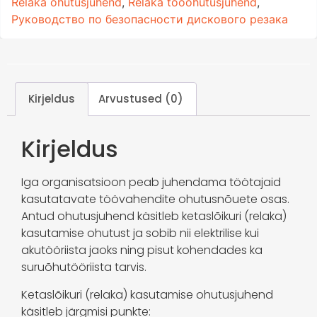
Relaka ohutusjuhend
,
Relaka tööohutusjuhend
,
Руководство по безопасности дискового резака
Kirjeldus
Arvustused (0)
Kirjeldus
Iga organisatsioon peab juhendama töötajaid
kasutatavate töövahendite ohutusnõuete osas.
Antud ohutusjuhend käsitleb ketaslõikuri (relaka)
kasutamise ohutust ja sobib nii elektrilise kui
akutööriista jaoks ning pisut kohendades ka
suruõhutööriista tarvis.
Ketaslõikuri (relaka) kasutamise ohutusjuhend
käsitleb järgmisi punkte: