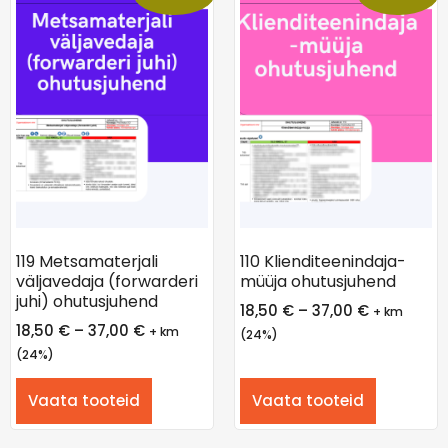
119 Metsamaterjali
110 Klienditeenindaja-
väljavedaja (forwarderi
müüja ohutusjuhend
juhi) ohutusjuhend
18,50
€
–
37,00
€
+ km
18,50
€
–
37,00
€
+ km
(24%)
(24%)
Vaata tooteid
Vaata tooteid