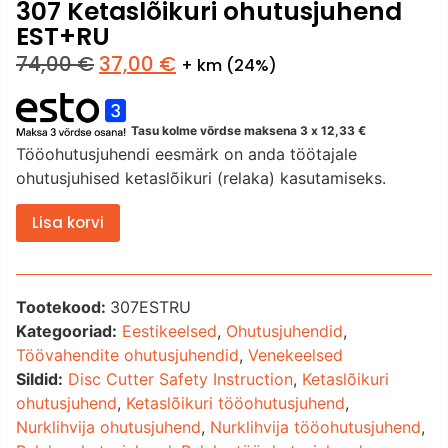
307 Ketaslõikuri ohutusjuhend
EST+RU
74,00
€
37,00
€
+ km (24%)
Tasu kolme võrdse maksena 3 x
12,33
€
Tööohutusjuhendi eesmärk on anda töötajale
ohutusjuhised ketaslõikuri (relaka) kasutamiseks.
Lisa korvi
Tootekood:
307ESTRU
Kategooriad:
Eestikeelsed
,
Ohutusjuhendid
,
Töövahendite ohutusjuhendid
,
Venekeelsed
Sildid:
Disc Cutter Safety Instruction
,
Ketaslõikuri
ohutusjuhend
,
Ketaslõikuri tööohutusjuhend
,
Nurklihvija ohutusjuhend
,
Nurklihvija tööohutusjuhend
,