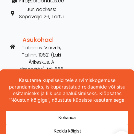
info@proohutus.ee
Jur. aadress:
Sepavälja 26, Tartu
Asukohad
Tallinnas: Värvi 5,
Tallinn, 10621 (Laki
Ärikeskus, A
sissepääs), tel: 666
2606
Tartus: Võru 254,
Tartu, 50115 (vana
Hilarise maja), tel:
5698 3157