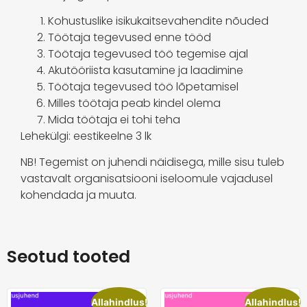
Kohustuslike isikukaitsevahendite nõuded
Töötaja tegevused enne tööd
Töötaja tegevused töö tegemise ajal
Akutööriista kasutamine ja laadimine
Töötaja tegevused töö lõpetamisel
Milles töötaja peab kindel olema
Mida töötaja ei tohi teha
Lehekülgi: eestikeelne 3 lk
NB! Tegemist on juhendi näidisega, mille sisu tuleb
vastavalt organisatsiooni iseloomule vajadusel
kohendada ja muuta.
Seotud tooted
Allahindlus!
Allahindlus!