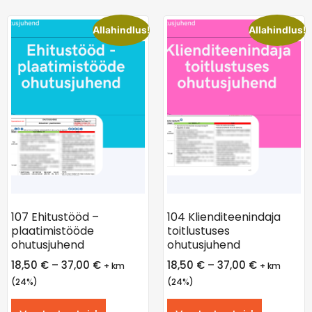
Allahindlus!
Allahindlus!
107 Ehitustööd –
104 Klienditeenindaja
plaatimistööde
toitlustuses
ohutusjuhend
ohutusjuhend
18,50
€
–
37,00
€
18,50
€
–
37,00
€
+ km
+ km
(24%)
(24%)