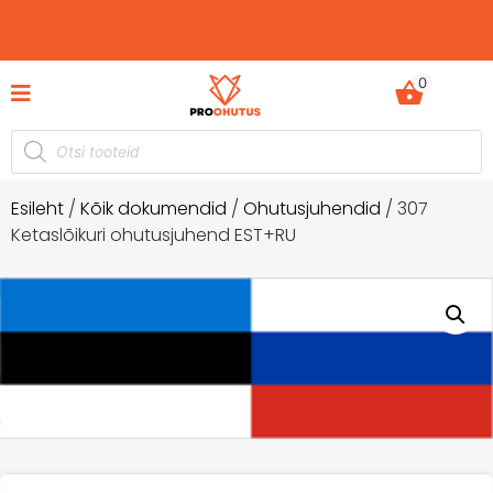
0
tusdokumentide komplektid hetkel -60%
Ohutusjuhe
soodustusega!
Esileht
/
Kõik dokumendid
/
Ohutusjuhendid
/ 307
Ketaslõikuri ohutusjuhend EST+RU