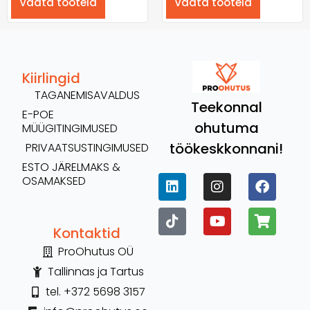
Vaata tooteid
Vaata tooteid
Kiirlingid
TAGANEMISAVALDUS
Teekonnal
E-POE
ohutuma
MÜÜGITINGIMUSED
töökeskkonnani!
PRIVAATSUSTINGIMUSED
ESTO JÄRELMAKS &
OSAMAKSED
Kontaktid
ProOhutus OÜ
Tallinnas ja Tartus
tel. +372 5698 3157