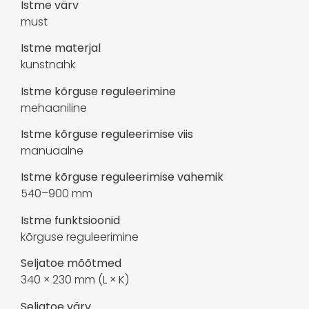
Istme värv
must
Istme materjal
kunstnahk
Istme kõrguse reguleerimine
mehaaniline
Istme kõrguse reguleerimise viis
manuaalne
Istme kõrguse reguleerimise vahemik
540–900 mm
Istme funktsioonid
kõrguse reguleerimine
Seljatoe mõõtmed
340 × 230 mm (L × K)
Seljatoe värv