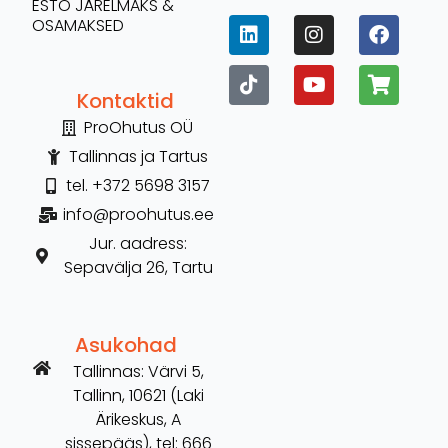
ESTO JÄRELMAKS &
OSAMAKSED
Kontaktid
ProOhutus OÜ
Tallinnas ja Tartus
tel. +372 5698 3157
info@proohutus.ee
Jur. aadress:
Sepavälja 26, Tartu
Asukohad
Tallinnas: Värvi 5,
Tallinn, 10621 (Laki
Ärikeskus, A
sissepääs), tel: 666