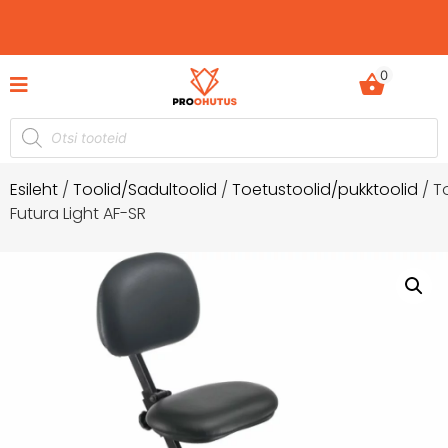
0
hutusdokumentide komplektid hetkel -60%
Ohutusju
soodustusega!
Esileht
/
Toolid/Sadultoolid
/
Toetustoolid/pukktoolid
/ T
Futura Light AF-SR