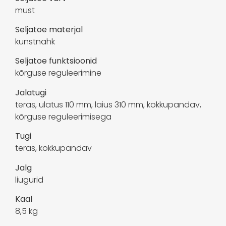
must
Seljatoe materjal
kunstnahk
Seljatoe funktsioonid
kõrguse reguleerimine
Jalatugi
teras, ulatus 110 mm, laius 310 mm, kokkupandav,
kõrguse reguleerimisega
Tugi
teras, kokkupandav
Jalg
liugurid
Kaal
8,5 kg