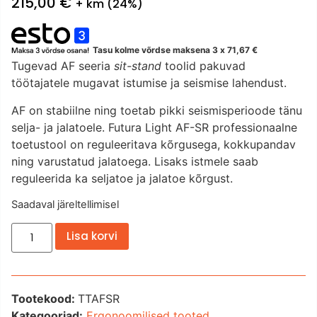
215,00
€
+ km (24%)
Tasu kolme võrdse maksena 3 x
71,67
€
Tugevad AF seeria
sit-stand
toolid pakuvad
töötajatele mugavat istumise ja seismise lahendust.
AF on stabiilne ning toetab pikki seismisperioode tänu
selja- ja jalatoele. Futura Light AF-SR professionaalne
toetustool on reguleeritava kõrgusega, kokkupandav
ning varustatud jalatoega. Lisaks istmele saab
reguleerida ka seljatoe ja jalatoe kõrgust.
Saadaval järeltellimisel
Lisa korvi
Tootekood:
TTAFSR
Kategooriad:
Ergonoomilised tooted
,