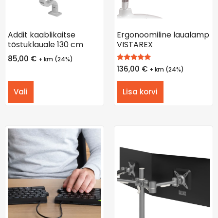
Addit kaablikaitse
Ergonoomiline laualamp
tõstuklauale 130 cm
VISTAREX
85,00
€
+ km (24%)
Hinnanguga
136,00
€
+ km (24%)
5.00
/ 5
Vali
Lisa korvi