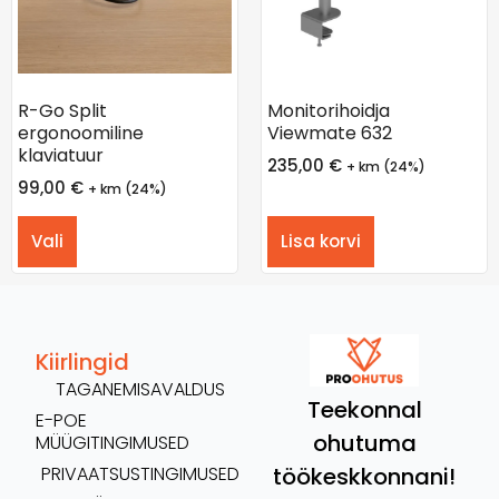
R-Go Split
Monitorihoidja
ergonoomiline
Viewmate 632
klaviatuur
235,00
€
+ km (24%)
99,00
€
+ km (24%)
Vali
Lisa korvi
Kiirlingid
TAGANEMISAVALDUS
Teekonnal
E-POE
ohutuma
MÜÜGITINGIMUSED
töökeskkonnani!
PRIVAATSUSTINGIMUSED