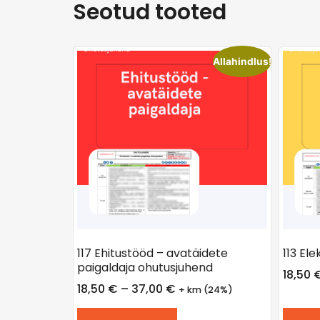
Seotud tooted
Allahindlus!
117 Ehitustööd – avatäidete
113 El
paigaldaja ohutusjuhend
18,50
18,50
€
–
37,00
€
+ km (24%)