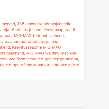
juhendid
,
Töövahendite ohutusjuhendid
vitaja tööohutusjuhend
,
Keevitusaparaadi
paraadi MIG-MAG tööohutusjuhend
,
evitusaparaadi tööohutusjuhend
,
uhend
,
Keevitusseadme MIG-MAG
ohutusjuhend
,
MIG-MAG welding machine
 технике безопасности для перфоратора
,
сности при обслуживании недвижимости