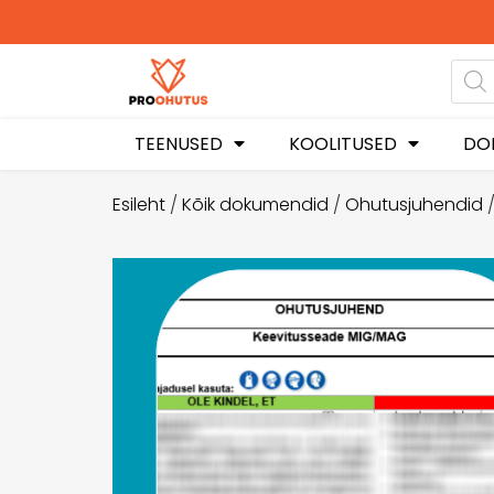
Ohutusjuhendid
soodust
TEENUSED
KOOLITUSED
DO
Esileht
/
Kõik dokumendid
/
Ohutusjuhendid
/