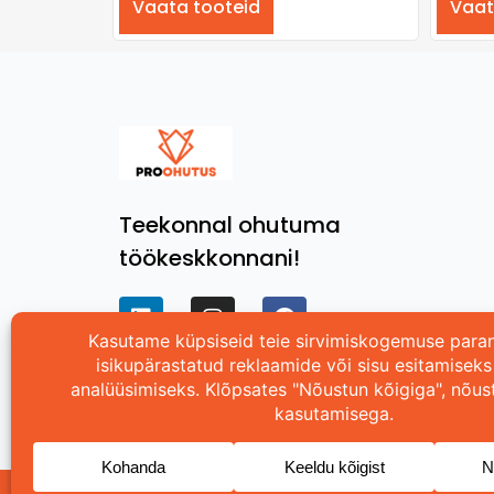
Vaata tooteid
Vaat
Teekonnal ohutuma
töökeskkonnani!