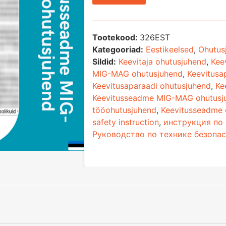
Tootekood:
326EST
Kategooriad:
Eestikeelsed
,
Ohutus
Sildid:
Keevitaja ohutusjuhend
,
Kee
MIG-MAG ohutusjuhend
,
Keevitusa
Keevitusaparaadi ohutusjuhend
,
Ke
Keevitusseadme MIG-MAG ohutusj
tööohutusjuhend
,
Keevitusseadme 
safety instruction
,
инструкция по
Руководство по технике безопа