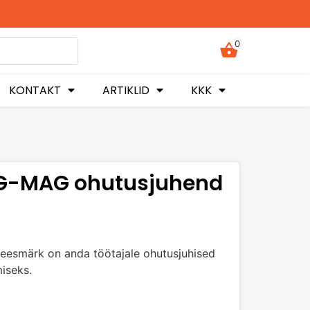
0
KONTAKT
ARTIKLID
KKK
IG-MAG ohutusjuhend
eesmärk on anda töötajale ohutusjuhised
iseks.