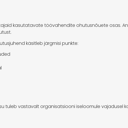
ajaid kasutatavate töövahendite ohutusnõuete osas. An
tust.
sjuhend käsitleb järgmisi punkte:
õuded
l
sisu tuleb vastavalt organisatsiooni iseloomule vajadusel