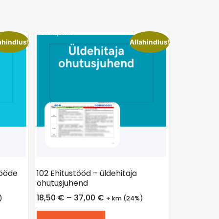
ahindlus!
Allahindlus!
tööde
102 Ehitustööd – üldehitaja
ohutusjuhend
18,50
€
–
37,00
€
)
+ km (24%)