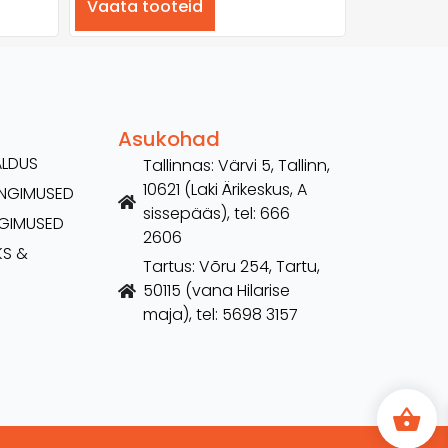
Vaata tooteid
Asukohad
ALDUS
Tallinnas: Värvi 5, Tallinn,
10621 (Laki Ärikeskus, A
TINGIMUSED
sissepääs), tel: 666
NGIMUSED
2606
KS &
Tartus: Võru 254, Tartu,
50115 (vana Hilarise
maja), tel: 5698 3157