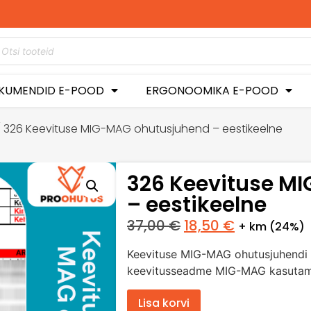
 hetkel -50%
usega!
KUMENDID E-POOD
ERGONOOMIKA E-POOD
 326 Keevituse MIG-MAG ohutusjuhend – eestikeelne
326 Keevituse M
– eestikeelne
37,00
€
18,50
€
+ km (24%)
Keevituse MIG-MAG ohutusjuhendi 
keevitusseadme MIG-MAG kasutam
Lisa korvi