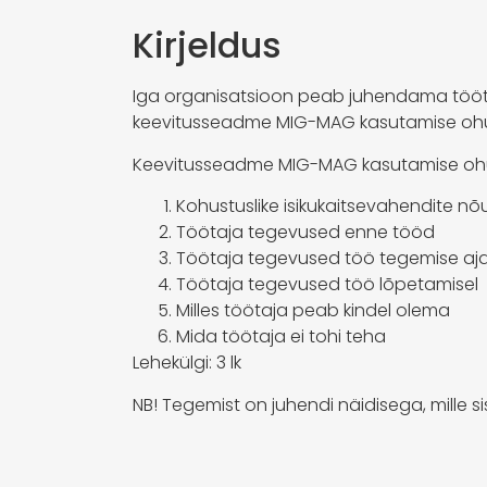
Kirjeldus
Iga organisatsioon peab juhendama tööt
keevitusseadme MIG-MAG kasutamise ohu
Keevitusseadme MIG-MAG kasutamise ohutu
Kohustuslike isikukaitsevahendite n
Töötaja tegevused enne tööd
Töötaja tegevused töö tegemise aja
Töötaja tegevused töö lõpetamisel
Milles töötaja peab kindel olema
Mida töötaja ei tohi teha
Lehekülgi: 3 lk
NB! Tegemist on juhendi näidisega, mille 