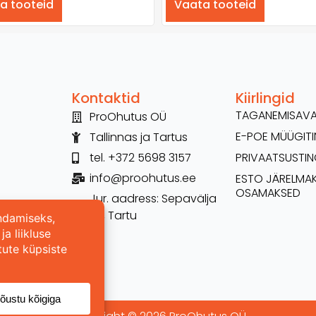
a tooteid
Vaata tooteid
Kontaktid
Kiirlingid
TAGANEMISAV
ProOhutus OÜ
E-POE MÜÜGI
Tallinnas ja Tartus
tel. +372 5698 3157
PRIVAATSUSTI
info@proohutus.ee
ESTO JÄRELMA
OSAMAKSED
Jur. aadress: Sepavälja
26, Tartu