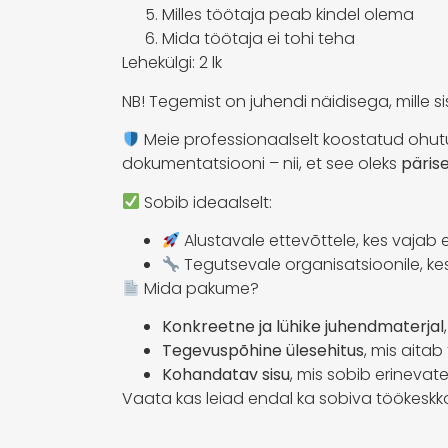
Milles töötaja peab kindel olema
Mida töötaja ei tohi teha
Lehekülgi: 2 lk
NB! Tegemist on juhendi näidisega, mille 
Meie professionaalselt koostatud ohutu
dokumentatsiooni – nii, et see oleks
päris
Sobib ideaalselt:
Alustavale ettevõttele, kes vajab
Tegutsevale organisatsioonile, k
Mida pakume?
Konkreetne ja lühike juhendmaterjal
Tegevuspõhine ülesehitus
, mis aita
Kohandatav sisu
, mis sobib erinevat
Vaata kas leiad endal ka sobiva töökesk