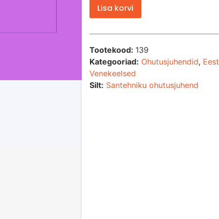
Lisa korvi
Tootekood:
139
Kategooriad:
Ohutusjuhendid
,
Eest
Venekeelsed
Silt:
Santehniku ohutusjuhend