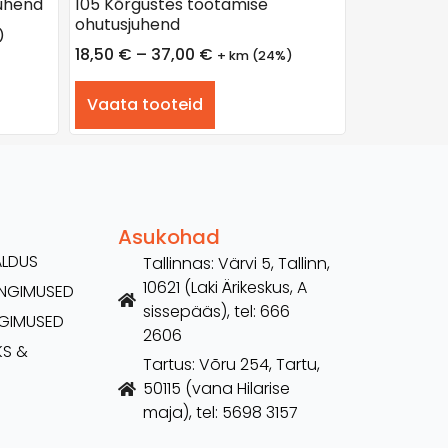
juhend
105 Kõrgustes töötamise
ohutusjuhend
)
18,50
€
–
37,00
€
+ km (24%)
Vaata tooteid
Asukohad
ALDUS
Tallinnas: Värvi 5, Tallinn,
10621 (Laki Ärikeskus, A
TINGIMUSED
sissepääs), tel: 666
NGIMUSED
2606
KS &
Tartus: Võru 254, Tartu,
50115 (vana Hilarise
maja), tel: 5698 3157