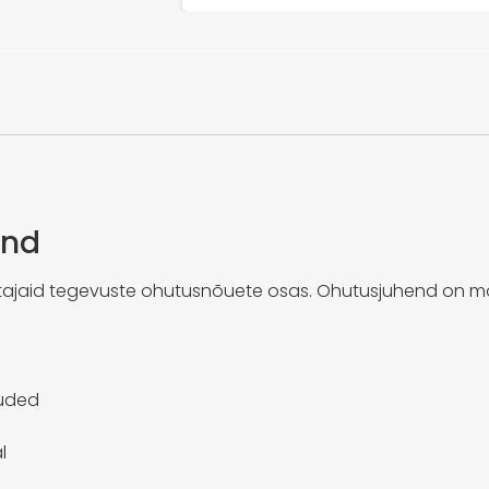
end
ajaid tegevuste ohutusnõuete osas. Ohutusjuhend on m
õuded
l