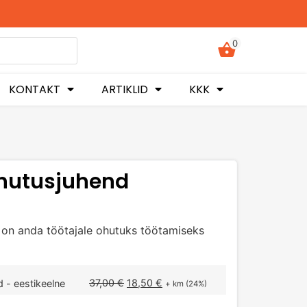
0
KONTAKT
ARTIKLID
KKK
ohutusjuhend
 on anda töötajale ohutuks töötamiseks
37,00
€
18,50
€
 - eestikeelne
+ km (24%)