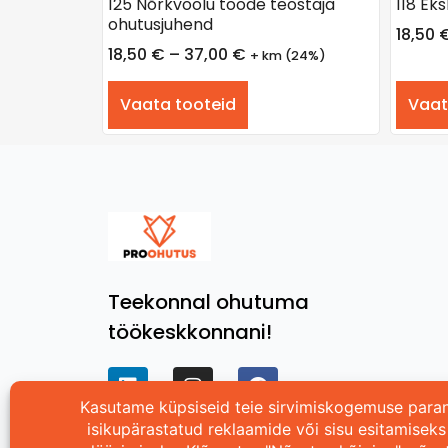
125 Nõrkvoolu tööde teostaja
118 Ek
ohutusjuhend
18,50
18,50
€
–
37,00
€
+ km (24%)
Vaata tooteid
Vaat
Teekonnal ohutuma
töökeskkonnani!