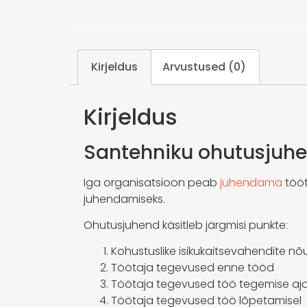
Kirjeldus
Arvustused (0)
Kirjeldus
Santehniku ohutusjuh
Iga organisatsioon peab
juhendama
tööt
juhendamiseks.
Ohutusjuhend käsitleb järgmisi punkte:
Kohustuslike isikukaitsevahendite n
Töötaja tegevused enne tööd
Töötaja tegevused töö tegemise aja
Töötaja tegevused töö lõpetamisel