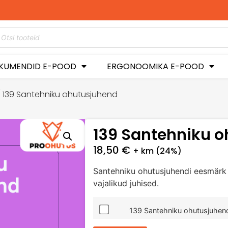
kel -50%
a!
KUMENDID E-POOD
ERGONOOMIKA E-POOD
 139 Santehniku ohutusjuhend
139 Santehniku 
18,50
€
+ km (24%)
Santehniku ohutusjuhendi eesmärk
vajalikud juhised.
139 Santehniku ohutusjuhend