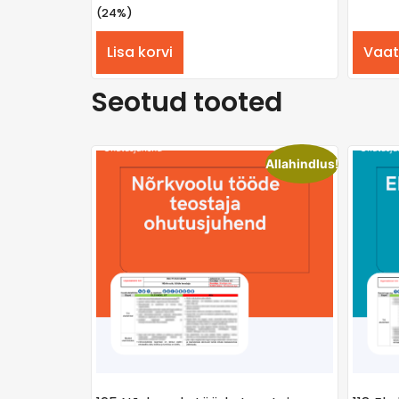
(24%)
Lisa korvi
Vaat
Seotud tooted
Allahindlus!