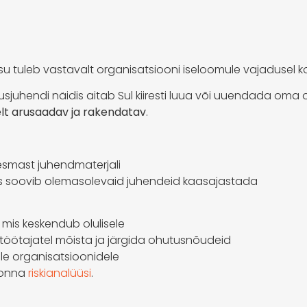
sisu tuleb vastavalt organisatsiooni iseloomule vajadusel
sjuhendi näidis aitab Sul kiiresti luua või uuendada oma
elt arusaadav ja rakendatav
.
 esmast juhendmaterjali
es soovib olemasolevaid juhendeid kaasajastada
, mis keskendub olulisele
b töötajatel mõista ja järgida ohutusnõudeid
ele organisatsioonidele
konna
riskianalüüsi
.