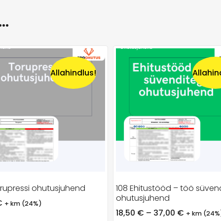
a…
Allahindlus!
Allahin
rupressi ohutusjuhend
108 Ehitustööd – töö süven
ohutusjuhend
€
+ km (24%)
18,50
€
–
37,00
€
+ km (24%