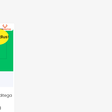
dlus!
ditega
)