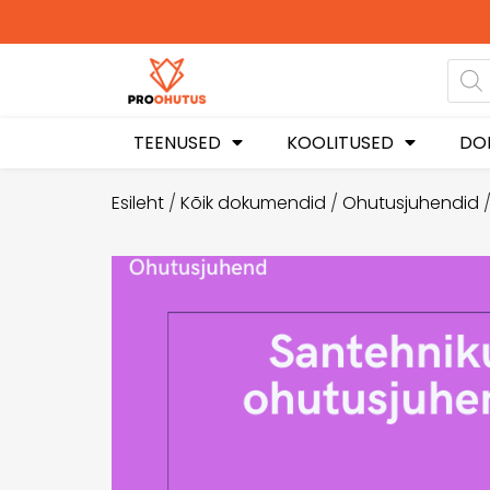
Ohutusjuhendid het
soodustuseg
TEENUSED
KOOLITUSED
DO
Esileht
/
Kõik dokumendid
/
Ohutusjuhendid
/