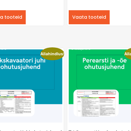
a tooteid
Vaata tooteid
Allahindlus!
All