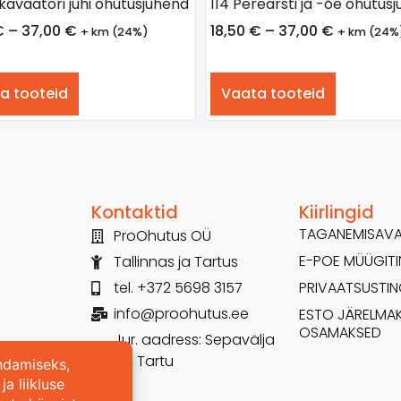
skavaatori juhi ohutusjuhend
114 Perearsti ja -õe ohutus
€
–
37,00
€
18,50
€
–
37,00
€
+ km (24%)
+ km (24%
a tooteid
Vaata tooteid
Kontaktid
Kiirlingid
TAGANEMISAV
ProOhutus OÜ
E-POE MÜÜGI
Tallinnas ja Tartus
tel. +372 5698 3157
PRIVAATSUSTI
info@proohutus.ee
ESTO JÄRELMA
OSAMAKSED
Jur. aadress: Sepavälja
26, Tartu