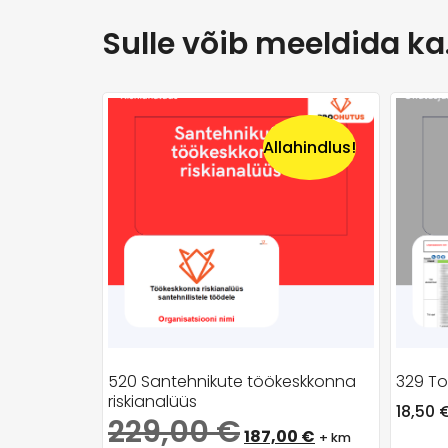
Sulle võib meeldida k
Allahindlus!
520 Santehnikute töökeskkonna
329 To
riskianalüüs
18,50
229,00
€
187,00
€
+ km