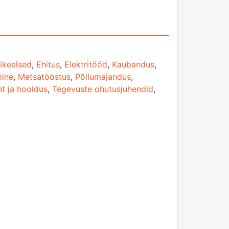
ikeelsed
,
Ehitus
,
Elektritööd
,
Kaubandus
,
mine
,
Metsatööstus
,
Põllumajandus
,
t ja hooldus
,
Tegevuste ohutusjuhendid
,