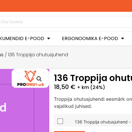
did hetkel -50%
stusega!
KUMENDID E-POOD
ERGONOOMIKA E-POOD
us
/ 136 Troppija ohutusjuhend
136 Troppija ohu
18,50
€
+ km (24%)
Troppija ohutusjuhendi eesmärk on
vajalikud juhised.
136 Troppija ohutusjuhend - 