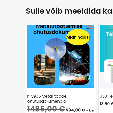
Sulle võib meeldida k
Allahindlus!
KPL905 Metallitööde
353 Te
ohutusdokumendid
18,50
1485,00
€
594,00
€
+ km