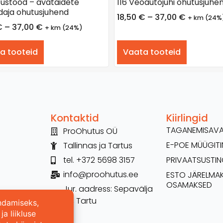
itustööd – avatäidete
116 Veoautojuhi ohutusjuhe
daja ohutusjuhend
18,50
€
–
37,00
€
+ km (24%
€
–
37,00
€
+ km (24%)
a tooteid
Vaata tooteid
Kontaktid
Kiirlingid
TAGANEMISAV
ProOhutus OÜ
E-POE MÜÜGI
Tallinnas ja Tartus
tel. +372 5698 3157
PRIVAATSUSTI
info@proohutus.ee
ESTO JÄRELMA
OSAMAKSED
Jur. aadress: Sepavälja
26, Tartu