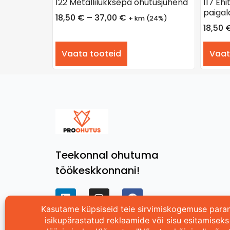
122 Metallilukksepa ohutusjuhend
117 Eh
paigal
18,50
€
–
37,00
€
+ km (24%)
18,50
Vaata tooteid
Vaat
Teekonnal ohutuma
töökeskkonnani!