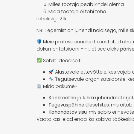
Milles töötaja peab kindel olema
Mida töötaja ei tohi teha
Lehekülgi: 2 lk
NB! Tegemist on juhendi näidisega, mille 
Meie professionaalselt koostatud ohutu
dokumentatsiooni – nii, et see oleks
päris
Sobib ideaalselt:
Alustavale ettevõttele, kes vajab
Tegutsevale organisatsioonile, k
Mida pakume?
Konkreetne ja lühike juhendmaterjal
Tegevuspõhine ülesehitus
, mis aita
Kohandatav sisu
, mis sobib erinevat
Vaata kas leiad endal ka sobiva töökesk