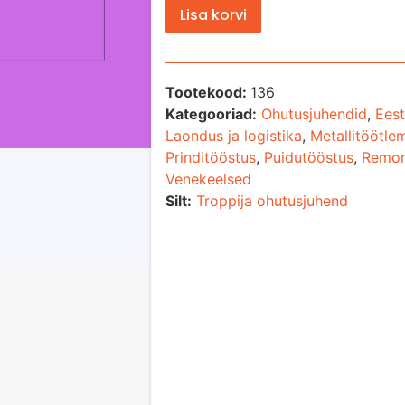
Lisa korvi
Tootekood:
136
Kategooriad:
Ohutusjuhendid
,
Eest
Laondus ja logistika
,
Metallitöötle
Prinditööstus
,
Puidutööstus
,
Remon
Venekeelsed
Silt:
Troppija ohutusjuhend