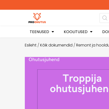
Ohutusjuhen
soodu
TEENUSED
KOOLITUSED
DO
Esileht
/
Kõik dokumendid
/
Remont ja hoold