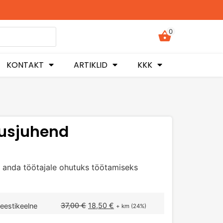
0
KONTAKT
ARTIKLID
KKK
tusjuhend
 anda töötajale ohutuks töötamiseks
37,00
€
18,50
€
eestikeelne
+ km (24%)