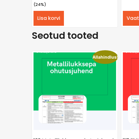
(24%)
Lisa korvi
Vaat
Seotud tooted
Allahindlus!