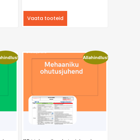
Vaata tooteid
ahindlus!
Allahindlus!