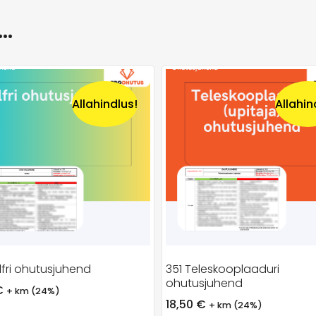
a…
Allahindlus!
Allahin
lfri ohutusjuhend
351 Teleskooplaaduri
ohutusjuhend
€
+ km (24%)
18,50
€
+ km (24%)