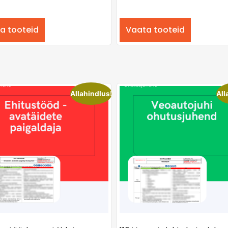
a tooteid
Vaata tooteid
Allahindlus!
All