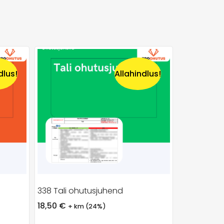
dlus!
Allahindlus!
338 Tali ohutusjuhend
18,50
€
+ km (24%)