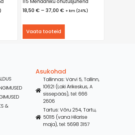
nd
115 Mehaaniku ohutusjuhend
18,50
€
–
37,00
€
)
+ km (24%)
Vaata tooteid
Asukohad
ALDUS
Tallinnas: Värvi 5, Tallinn,
10621 (Laki Ärikeskus, A
TINGIMUSED
sissepääs), tel: 666
NGIMUSED
2606
KS &
Tartus: Võru 254, Tartu,
50115 (vana Hilarise
maja), tel: 5698 3157