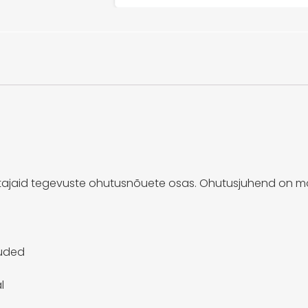
ajaid tegevuste ohutusnõuete osas. Ohutusjuhend on m
õuded
l