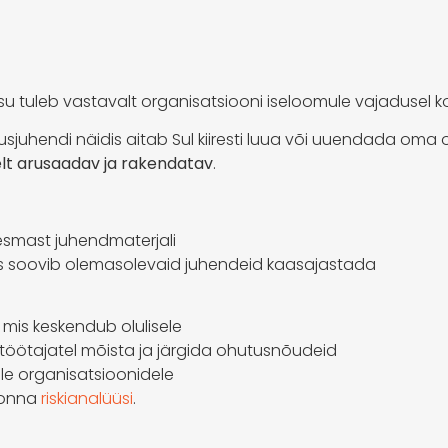
sisu tuleb vastavalt organisatsiooni iseloomule vajadusel
sjuhendi näidis aitab Sul kiiresti luua või uuendada oma
elt arusaadav ja rakendatav
.
 esmast juhendmaterjali
es soovib olemasolevaid juhendeid kaasajastada
, mis keskendub olulisele
b töötajatel mõista ja järgida ohutusnõudeid
ele organisatsioonidele
konna
riskianalüüsi
.