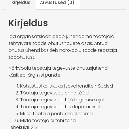
Kirjeldus
Arvustused (0)
Kirjeldus
Iga organisatsioon peab juhendama töötajaid
tehtavate tööde ohutusnõuete osas. Antud
ohutusjuhend käsitleb nõrkvoolu tööde teostaja
tööohutust.
Nõrkvoolu teostaja tegevuste ohutusjuhend
käsitleb järgmisi punkte:
Kohustuslike isikukaitsevahendite nõuded
Töötaja tegevused enne tööd
Töötaja tegevused töö tegemise ajal
Töötaja tegevused töö lõpetamisel
Milles töötaja peab kindel olema
Mida töötaja ei tohi teha
Lehekülgi: 2 lk