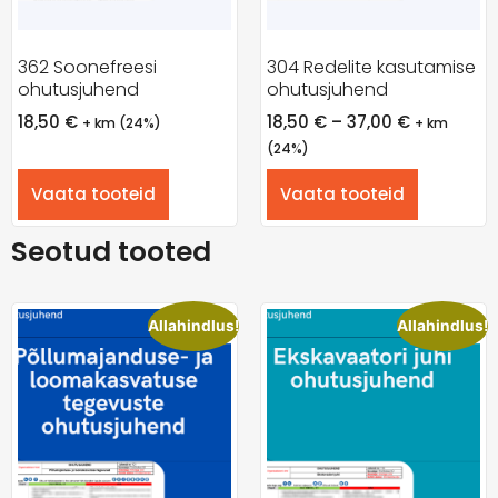
362 Soonefreesi
304 Redelite kasutamise
ohutusjuhend
ohutusjuhend
18,50
€
18,50
€
–
37,00
€
+ km (24%)
+ km
(24%)
Vaata tooteid
Vaata tooteid
Seotud tooted
Allahindlus!
Allahindlus!