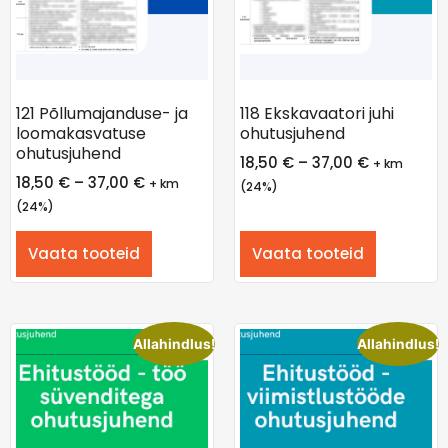
121 Põllumajanduse- ja
118 Ekskavaatori juhi
loomakasvatuse
ohutusjuhend
ohutusjuhend
18,50
€
–
37,00
€
+ km
18,50
€
–
37,00
€
+ km
(24%)
(24%)
Vaata tooteid
Vaata tooteid
Allahindlus!
Allahindlus!