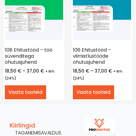
108 Ehitustööd – töö
106 Ehitustööd –
süvenditega
viimistlustööde
ohutusjuhend
ohutusjuhend
18,50
€
–
37,00
€
18,50
€
–
37,00
€
+ km
+ km
(24%)
(24%)
Vaata tooteid
Vaata tooteid
Kiirlingid
TAGANEMISAVALDUS