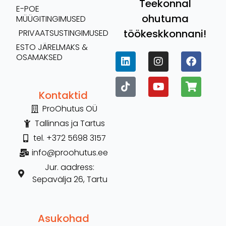
Teekonnal
E-POE
ohutuma
MÜÜGITINGIMUSED
töökeskkonnani!
PRIVAATSUSTINGIMUSED
ESTO JÄRELMAKS &
OSAMAKSED
Kontaktid
ProOhutus OÜ
Tallinnas ja Tartus
tel. +372 5698 3157
info@proohutus.ee
Jur. aadress:
Sepavälja 26, Tartu
Asukohad