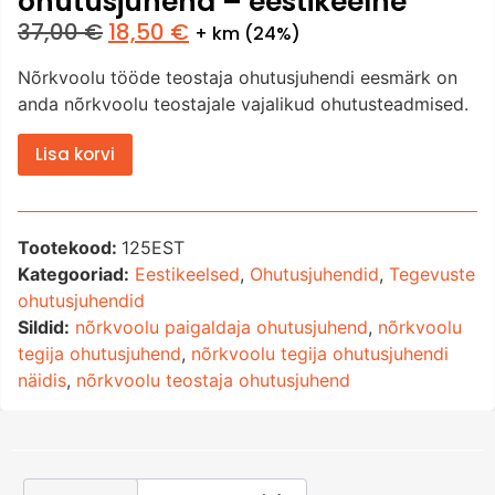
ohutusjuhend – eestikeelne
37,00
€
18,50
€
+ km (24%)
Nõrkvoolu tööde teostaja ohutusjuhendi eesmärk on
anda nõrkvoolu teostajale vajalikud ohutusteadmised.
Lisa korvi
Tootekood:
125EST
Kategooriad:
Eestikeelsed
,
Ohutusjuhendid
,
Tegevuste
ohutusjuhendid
Sildid:
nõrkvoolu paigaldaja ohutusjuhend
,
nõrkvoolu
tegija ohutusjuhend
,
nõrkvoolu tegija ohutusjuhendi
näidis
,
nõrkvoolu teostaja ohutusjuhend