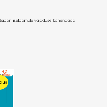
isatsiooni iseloomule vajadusel kohendada
dlus!