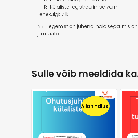
Külaliste registreerimise vorm
Lehekülgi: 7 lk
NB! Tegemist on juhendi näidisega, mis on
ja muuta.
Sulle võib meeldida k
Allahindlus!