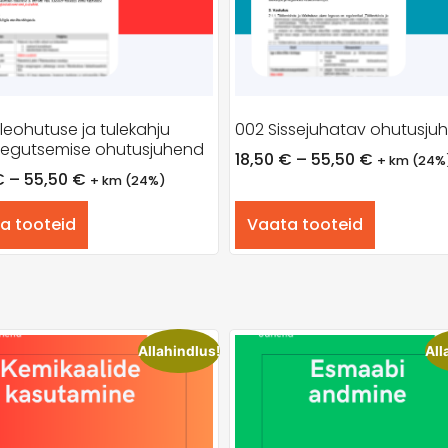
leohutuse ja tulekahju
002 Sissejuhatav ohutusju
 tegutsemise ohutusjuhend
18,50
€
–
55,50
€
+ km (24%
€
–
55,50
€
+ km (24%)
a tooteid
Vaata tooteid
Allahindlus!
All