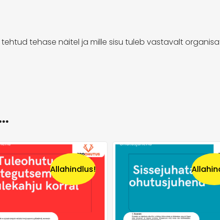
 tehtud tehase näitel ja mille sisu tuleb vastavalt organ
a…
Allahindlus!
Allahin