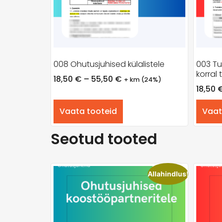
008 Ohutusjuhised külalistele
003 Tu
korral
18,50
€
–
55,50
€
+ km (24%)
18,50
Vaata tooteid
Vaat
Seotud tooted
Allahindlus!