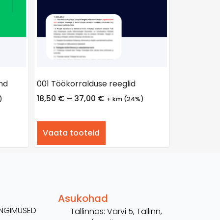
nd
001 Töökorralduse reeglid
18,50
€
–
37,00
€
)
+ km (24%)
Vaata tooteid
Asukohad
TINGIMUSED
Tallinnas: Värvi 5, Tallinn,