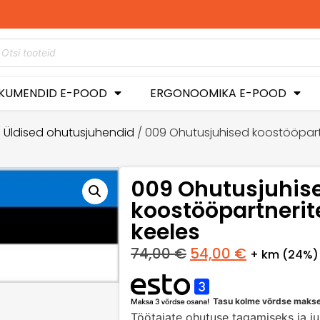
tkel -50%
ga!
KUMENDID E-POOD
ERGONOOMIKA E-POOD
/
Üldised ohutusjuhendid
/ 009 Ohutusjuhised koostööpartner
009 Ohutusjuhis
koostööpartneritel
keeles
74,00
€
54,00
€
+ km (24%)
Tasu kolme võrdse maks
Töötajate ohutuse tagamiseks ja ju