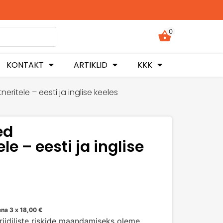
0
KONTAKT
ARTIKLID
KKK
itele – eesti ja inglise keeles
ed
e – eesti ja inglise
ena 3 x
18,00
€
riidiliste riskide maandamiseks oleme