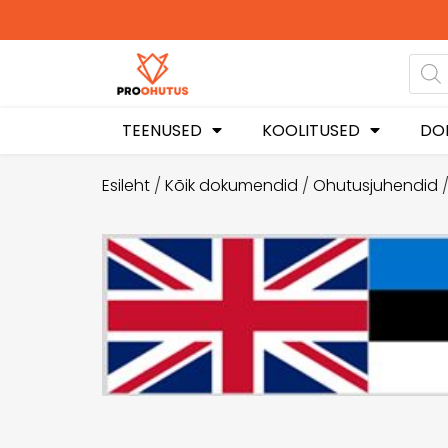
Ohutusjuhendid he
soodustuse
TEENUSED
KOOLITUSED
DO
Esileht
/
Kõik dokumendid
/
Ohutusjuhendid