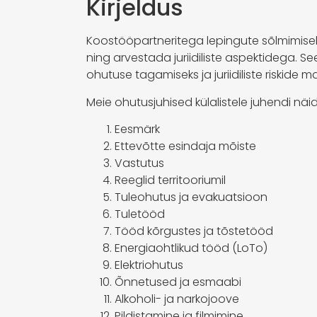
Kirjeldus
Koostööpartneritega lepingute sõlmimise
ning arvestada juriidiliste aspektidega. S
ohutuse tagamiseks ja juriidiliste riskid
Meie ohutusjuhised külalistele juhendi näi
Eesmärk
Ettevõtte esindaja mõiste
Vastutus
Reeglid territooriumil
Tuleohutus ja evakuatsioon
Tuletööd
Tööd kõrgustes ja tõstetööd
Energiaohtlikud tööd (LoTo)
Elektriohutus
Õnnetused ja esmaabi
Alkoholi- ja narkojoove
Pildistamine ja filmimine