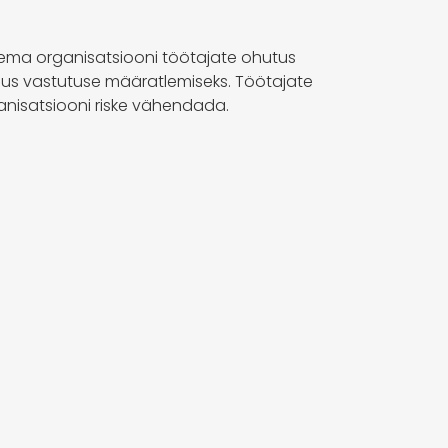
lema organisatsiooni töötajate ohutus
jadus vastutuse määratlemiseks. Töötajate
ganisatsiooni riske vähendada.