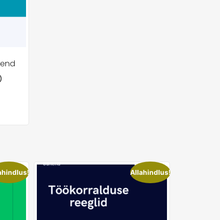
hend
)
ahindlus!
Allahindlus!