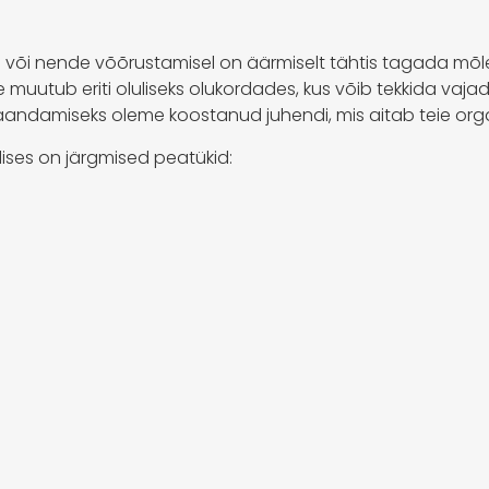
l või nende võõrustamisel on äärmiselt tähtis tagada mõ
ee muutub eriti oluliseks olukordades, kus võib tekkida va
e maandamiseks oleme koostanud juhendi, mis aitab teie or
dises on järgmised peatükid: