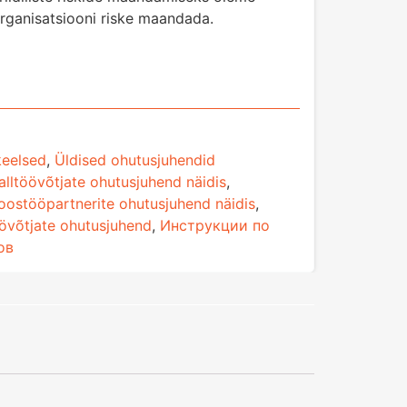
organisatsiooni riske maandada.
keelsed
,
Üldised ohutusjuhendid
alltöövõtjate ohutusjuhend näidis
,
oostööpartnerite ohutusjuhend näidis
,
övõtjate ohutusjuhend
,
Инструкции по
ов