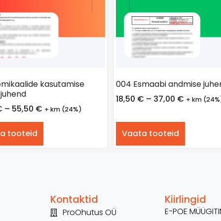
mikaalide kasutamise
004 Esmaabi andmise juhe
juhend
18,50
€
–
37,00
€
+ km (24%
€
–
55,50
€
+ km (24%)
a tooteid
Vaata tooteid
Kontaktid
Kiirlingid
E-POE MÜÜGI
ProOhutus OÜ