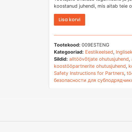
koostanud juhendi, mis aitab teie 
Lisa korvi
Tootekood:
009ESTENG
Kategooriad:
Eestikeelsed
,
Inglise
Sildid:
alltöövõtjate ohutusjuhend
,
koostööpartnerite ohutusjuhend
,
k
Safety Instructions for Partners
,
tö
безопасности для субподрядчик