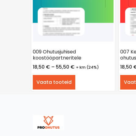
009 Ohutusjuhised
007 Ke
koostööpartneritele
ohutus
18,50
€
–
55,50
€
18,50
+ km (24%)
Vaata tooteid
Vaat