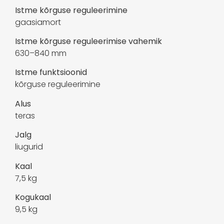
Istme kõrguse reguleerimine
gaasiamort
Istme kõrguse reguleerimise vahemik
630–840 mm
Istme funktsioonid
kõrguse reguleerimine
Alus
teras
Jalg
liugurid
Kaal
7,5 kg
Kogukaal
9,5 kg