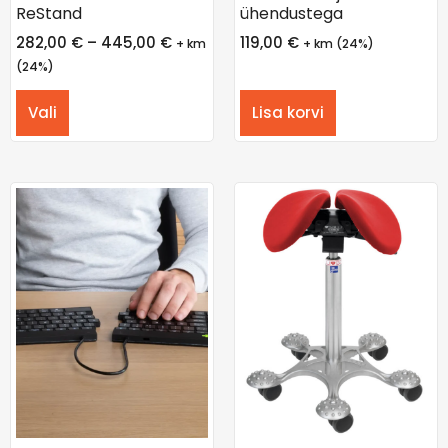
ReStand
ühendustega
282,00
€
–
445,00
€
119,00
€
+ km
+ km (24%)
(24%)
Vali
Lisa korvi