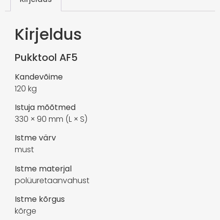
Kirjeldus
Pukktool AF5
Kandevõime
120 kg
Istuja mõõtmed
330 × 90 mm (L × S)
Istme värv
must
Istme materjal
polüuretaanvahust
Istme kõrgus
kõrge