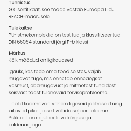
Tunnistus
GS-sertifikaat, see toode vastab Euroopa Liidu
REACH-määrusele
Tulekaitse
PU-istmekomplektid on testitud ja klassifitseeritud
DIN 66084 standardi järgi P-b klassi
Märkus
Kõik mõõdud on ligikaudsed
Igaüks, kes teeb oma tööd seistes, vajab
mugavat tuge, mis ennetab enneaegset
väsmust, ebamugavust ja mitmetest tundidest
seisvast tööst tulenevaid terviseprobleeme.
Toolid koormavad vähem liigeseid ja lihaseid ning
aitavad pikaajaliselt vältida seljaprobleeme.
Pukktool on reguleeritava kõrguse ja
kaldenurgaga.