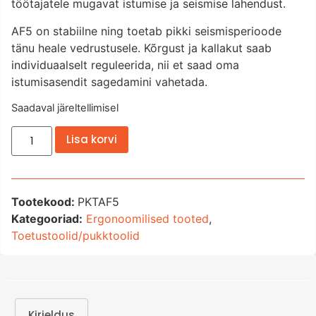
töötajatele mugavat istumise ja seismise lahendust.
AF5 on stabiilne ning toetab pikki seismisperioode
tänu heale vedrustusele. Kõrgust ja kallakut saab
individuaalselt reguleerida, nii et saad oma
istumisasendit sagedamini vahetada.
Saadaval järeltellimisel
Lisa korvi
Tootekood:
PKTAF5
Kategooriad:
Ergonoomilised tooted
,
Toetustoolid/pukktoolid
Kirjeldus