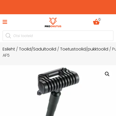
0
%
Ohutusjuhendid hetkel -50% soodustusega!
Esileht
/
Toolid/Sadultoolid
/
Toetustoolid/pukktoolid
/ P
AF5