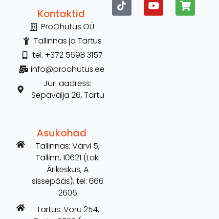
Kontaktid
ProOhutus OÜ
Tallinnas ja Tartus
tel. +372 5698 3157
info@proohutus.ee
Jur. aadress:
Sepavälja 26, Tartu
Asukohad
Tallinnas: Värvi 5,
Tallinn, 10621 (Laki
Ärikeskus, A
sissepääs), tel: 666
2606
Tartus: Võru 254,