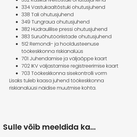
334 Vastukaaltõstuki ohutusjuhend
338 Tali ohutusjuhend
349 Tungraua ohutusjuhend
382 Hüdraulilise pressi ohutusjuhend
383 Suruõhutööriistade ohutusjuhend
512 Remondi- ja hooldusteenuse
töökeskkonna riskianalüüs
701 Juhendamise ja väljaõppe kaart
702 IKV väljastamise registreerimise kaart
703 Töökeskkonna sisekontrolli vorm
Lisaks tuleb kaasa juhend töökeskkonna
riskianalüüsi näidise muutmise kohta.
Sulle võib meeldida ka…