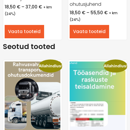
ohutusjuhend
18,50
€
–
37,00
€
+ km
18,50
€
–
55,50
€
+ km
(24%)
(24%)
Vaata tooteid
Vaata tooteid
Seotud tooted
Allahindlus!
Allahindlus!