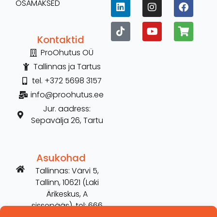
OSAMAKSED
Kontaktid
ProOhutus OÜ
Tallinnas ja Tartus
tel. +372 5698 3157
info@proohutus.ee
Jur. aadress:
Sepavälja 26, Tartu
Asukohad
Tallinnas: Värvi 5,
Tallinn, 10621 (Laki
Ärikeskus, A
sissepääs), tel: 666