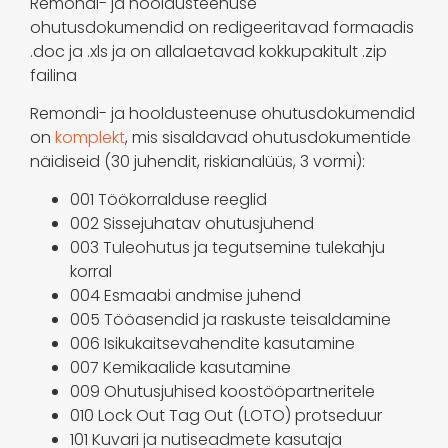
Remondi- ja hooldusteenuse
ohutusdokumendid on redigeeritavad formaadis
.doc ja .xls ja on allalaetavad kokkupakitult .zip
failina
Remondi- ja hooldusteenuse ohutusdokumendid
on
komplekt
, mis sisaldavad ohutusdokumentide
näidiseid (30 juhendit, riskianalüüs, 3 vormi):
001 Töökorralduse reeglid
002 Sissejuhatav ohutusjuhend
003 Tuleohutus ja tegutsemine tulekahju
korral
004 Esmaabi andmise juhend
005 Tööasendid ja raskuste teisaldamine
006 Isikukaitsevahendite kasutamine
007 Kemikaalide kasutamine
009 Ohutusjuhised koostööpartneritele
010 Lock Out Tag Out (LOTO) protseduur
101 Kuvari ja nutiseadmete kasutaja