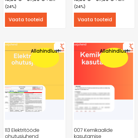
(24%)
(24%)
Vaata tooteid
Vaata tooteid
Allahindlus!
Allahindlus!
113 Elektritööde
007 Kemikaalide
ohutusjuhend
kasutamise