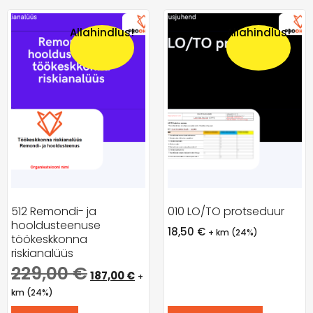
Allahindlus!
Allahindlus!
512 Remondi- ja
010 LO/TO protseduur
hooldusteenuse
18,50
€
+ km (24%)
töökeskkonna
riskianalüüs
229,00
€
187,00
€
+
km (24%)