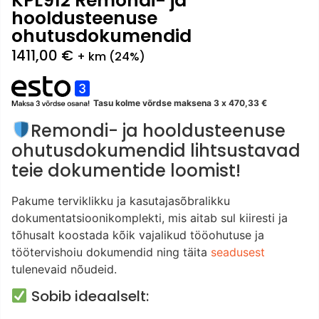
KPL912 Remondi- ja
hooldusteenuse
ohutusdokumendid
1411,00
€
+ km (24%)
Tasu kolme võrdse maksena 3 x
470,33
€
Remondi- ja hooldusteenuse
ohutusdokumendid lihtsustavad
teie dokumentide loomist!
Pakume terviklikku ja kasutajasõbralikku
dokumentatsioonikomplekti, mis aitab sul kiiresti ja
tõhusalt koostada kõik vajalikud tööohutuse ja
töötervishoiu dokumendid ning täita
seadusest
tulenevaid nõudeid.
Sobib ideaalselt: