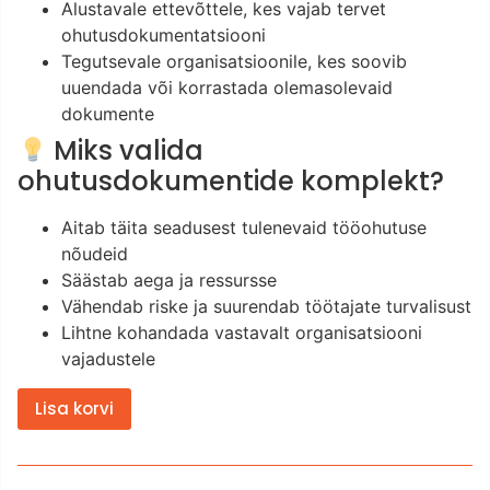
Alustavale ettevõttele, kes vajab tervet
ohutusdokumentatsiooni
Tegutsevale organisatsioonile, kes soovib
uuendada või korrastada olemasolevaid
dokumente
Miks valida
ohutusdokumentide komplekt?
Aitab täita seadusest tulenevaid tööohutuse
nõudeid
Säästab aega ja ressursse
Vähendab riske ja suurendab töötajate turvalisust
Lihtne kohandada vastavalt organisatsiooni
vajadustele
Lisa korvi