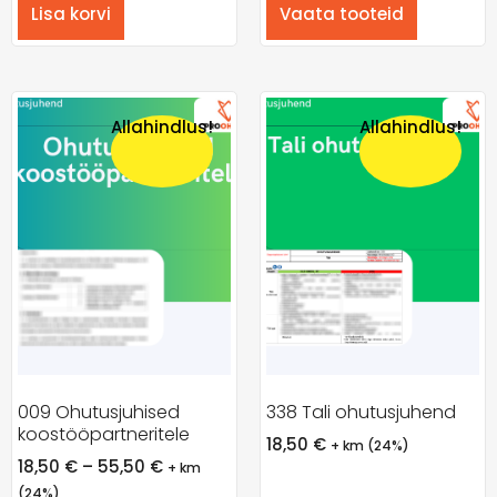
Lisa korvi
Vaata tooteid
Allahindlus!
Allahindlus!
009 Ohutusjuhised
338 Tali ohutusjuhend
koostööpartneritele
18,50
€
+ km (24%)
18,50
€
–
55,50
€
+ km
(24%)