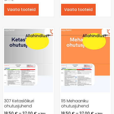
Vaata tooteid
Vaata tooteid
Allahindlus!
Allahindlus!
307 Ketaslõikuri
115 Mehaaniku
ohutusjuhend
ohutusjuhend
18,50
€
–
37,00
€
18,50
€
–
37,00
€
+ km
+ km