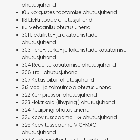
ohutusjuhend
105 Kõrgustes töötamise ohutusjuhend
113 Elektritööde ohutusjuhend
115 Mehaaniku ohutusjuhend
301 Elektriliste- ja akutööriistade
ohutusjuhend
303 Tera-, torke- ja lõikeriistade kasutamise
ohutusjuhend
304 Redelite kasutamise ohutusjuhend
306 Trelli ohutusjuhend
307 Ketaslõikuri ohutusjuhend
313 Vee- ja tolmuimeja ohutusjuhend
322 Kompressori ohutusjuhend
323 Elektrikäia (lihvpingi) ohutusjuhend
324 Puurpingi ohutusjuhend
325 Keevitusseadme TIG ohutusjuhend
326 Keevitusseadme MIG-MAG
ohutusjuhend
332 Käsikahveltõstuki ohutusjuhend