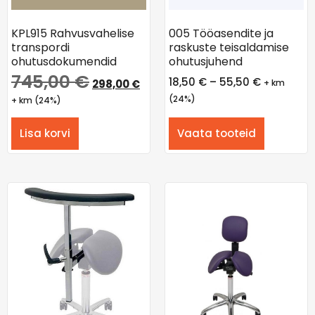
KPL915 Rahvusvahelise
005 Tööasendite ja
transpordi
raskuste teisaldamise
ohutusdokumendid
ohutusjuhend
745,00
€
18,50
€
–
55,50
€
298,00
€
+ km
(24%)
+ km (24%)
Lisa korvi
Vaata tooteid