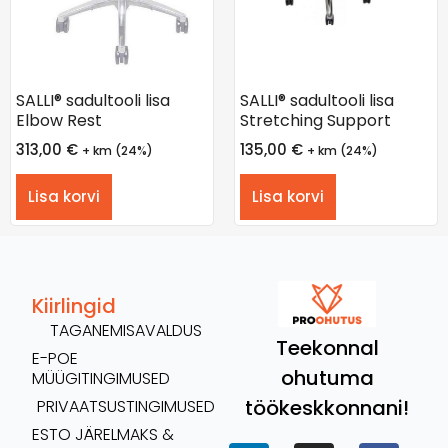
SALLI® sadultooli lisa
SALLI® sadultooli lisa
Elbow Rest
Stretching Support
313,00
€
135,00
€
+ km (24%)
+ km (24%)
Lisa korvi
Lisa korvi
Kiirlingid
TAGANEMISAVALDUS
Teekonnal
E-POE
ohutuma
MÜÜGITINGIMUSED
töökeskkonnani!
PRIVAATSUSTINGIMUSED
ESTO JÄRELMAKS &