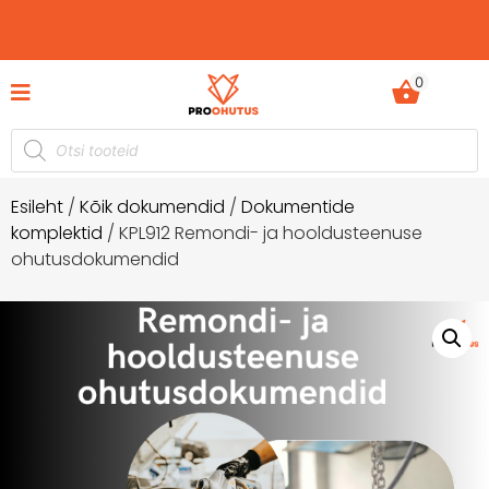
0
Ohutusjuhendid hetkel -50% soodustusega!
Esileht
/
Kõik dokumendid
/
Dokumentide
komplektid
/ KPL912 Remondi- ja hooldusteenuse
ohutusdokumendid