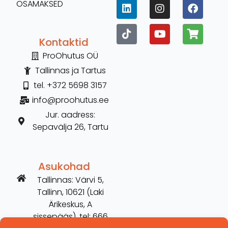
OSAMAKSED
Kontaktid
ProOhutus OÜ
Tallinnas ja Tartus
tel. +372 5698 3157
info@proohutus.ee
Jur. aadress:
Sepavälja 26, Tartu
Asukohad
Tallinnas: Värvi 5,
Tallinn, 10621 (Laki
Ärikeskus, A
sissepääs), tel: 666