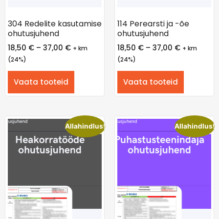
304 Redelite kasutamise
114 Perearsti ja -õe
ohutusjuhend
ohutusjuhend
18,50
€
–
37,00
€
18,50
€
–
37,00
€
+ km
+ km
(24%)
(24%)
Vaata tooteid
Vaata tooteid
Allahindlus!
Allahindlus!