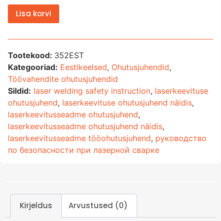
Lisa korvi
Tootekood:
352EST
Kategooriad:
Eestikeelsed
,
Ohutusjuhendid
,
Töövahendite ohutusjuhendid
Sildid:
laser welding safety instruction
,
laserkeevituse
ohutusjuhend
,
laserkeevituse ohutusjuhend näidis
,
laserkeevitusseadme ohutusjuhend
,
laserkeevitusseadme ohutusjuhend näidis
,
laserkeevitusseadme tööohutusjuhend
,
руководство
по безопасности при лазерной сварке
Kirjeldus
Arvustused (0)