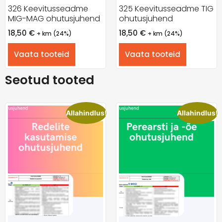
326 Keevitusseadme
325 Keevitusseadme TIG
MIG-MAG ohutusjuhend
ohutusjuhend
18,50
€
18,50
€
+ km (24%)
+ km (24%)
Vaata tooteid
Vaata tooteid
Seotud tooted
Allahindlus!
Allahindlus!