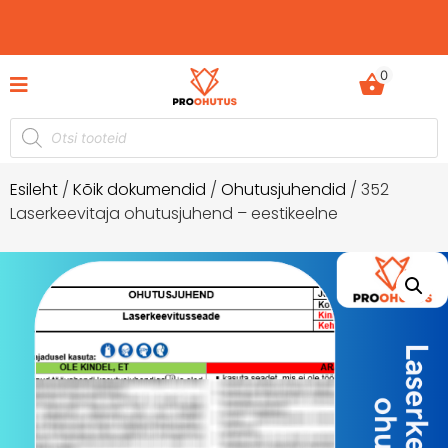
0
de komplektid hetkel -60%
Ohutusjuhendid hetkel
odustusega!
Esileht
/
Kõik dokumendid
/
Ohutusjuhendid
/ 352
Laserkeevitaja ohutusjuhend – eestikeelne