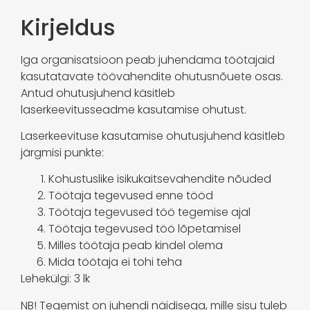
Kirjeldus
Iga organisatsioon peab juhendama töötajaid
kasutatavate töövahendite ohutusnõuete osas.
Antud ohutusjuhend käsitleb
laserkeevitusseadme kasutamise ohutust.
Laserkeevituse kasutamise ohutusjuhend käsitleb
järgmisi punkte:
Kohustuslike isikukaitsevahendite nõuded
Töötaja tegevused enne tööd
Töötaja tegevused töö tegemise ajal
Töötaja tegevused töö lõpetamisel
Milles töötaja peab kindel olema
Mida töötaja ei tohi teha
Lehekülgi: 3 lk
NB! Tegemist on juhendi näidisega, mille sisu tuleb