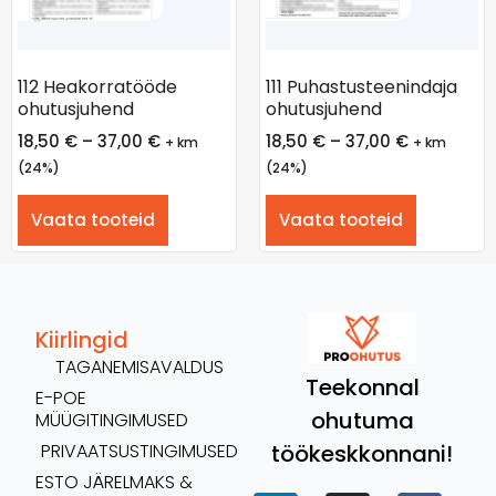
112 Heakorratööde
111 Puhastusteenindaja
ohutusjuhend
ohutusjuhend
18,50
€
–
37,00
€
18,50
€
–
37,00
€
+ km
+ km
(24%)
(24%)
Vaata tooteid
Vaata tooteid
Kiirlingid
TAGANEMISAVALDUS
Teekonnal
E-POE
ohutuma
MÜÜGITINGIMUSED
töökeskkonnani!
PRIVAATSUSTINGIMUSED
ESTO JÄRELMAKS &