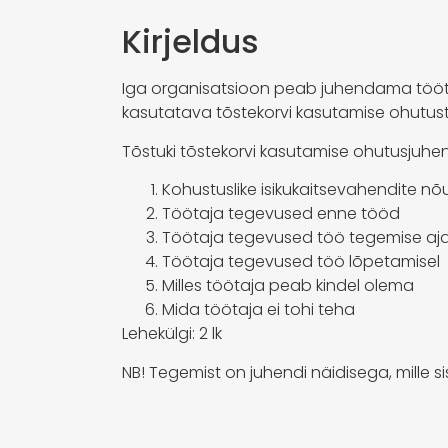
Kirjeldus
Iga organisatsioon peab juhendama tööta
kasutatava tõstekorvi kasutamise ohutust
Tõstuki tõstekorvi kasutamise ohutusjuhend
Kohustuslike isikukaitsevahendite n
Töötaja tegevused enne tööd
Töötaja tegevused töö tegemise aja
Töötaja tegevused töö lõpetamisel
Milles töötaja peab kindel olema
Mida töötaja ei tohi teha
Lehekülgi: 2 lk
NB! Tegemist on juhendi näidisega, mille 