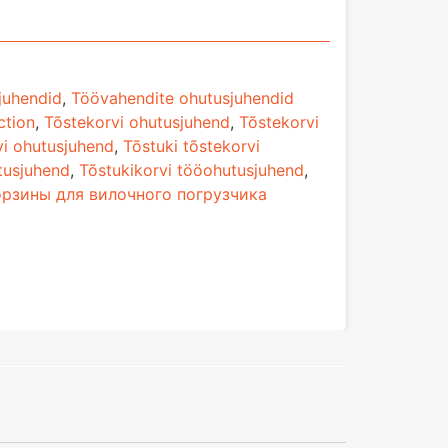
juhendid
,
Töövahendite ohutusjuhendid
ction
,
Tõstekorvi ohutusjuhend
,
Tõstekorvi
vi ohutusjuhend
,
Tõstuki tõstekorvi
tusjuhend
,
Tõstukikorvi tööohutusjuhend
,
орзины для вилочного погрузчика