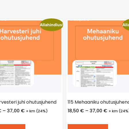
Allahindlus!
All
rvesteri juhi ohutusjuhend
115 Mehaaniku ohutusjuhen
€
–
37,00
€
18,50
€
–
37,00
€
+ km (24%)
+ km (24%