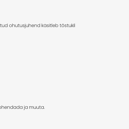
d ohutusjuhend käsitleb tõstukil
 kohendada ja muuta.