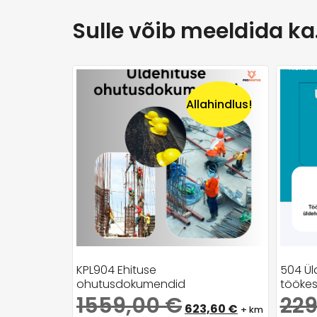
Sulle võib meeldida k
Allahindlus!
KPL904 Ehituse
504 Ül
ohutusdokumendid
töökes
1559,00
€
22
623,60
€
+ km