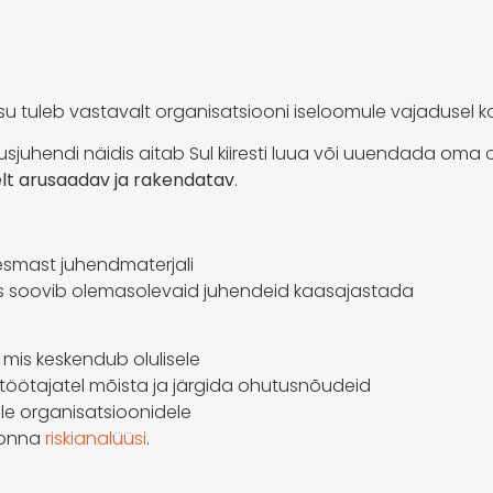
sisu tuleb vastavalt organisatsiooni iseloomule vajadusel
sjuhendi näidis aitab Sul kiiresti luua või uuendada oma
elt arusaadav ja rakendatav
.
 esmast juhendmaterjali
es soovib olemasolevaid juhendeid kaasajastada
, mis keskendub olulisele
b töötajatel mõista ja järgida ohutusnõudeid
ele organisatsioonidele
konna
riskianalüüsi
.