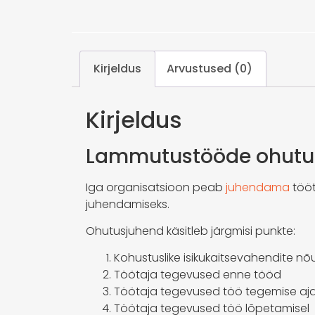
Kirjeldus
Arvustused (0)
Kirjeldus
Lammutustööde ohutu
Iga organisatsioon peab
juhendama
tööt
juhendamiseks.
Ohutusjuhend käsitleb järgmisi punkte:
Kohustuslike isikukaitsevahendite n
Töötaja tegevused enne tööd
Töötaja tegevused töö tegemise aja
Töötaja tegevused töö lõpetamisel