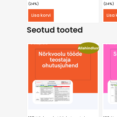
(24%)
(24%)
Lisa korvi
Lisa 
Seotud tooted
Allahindlus!