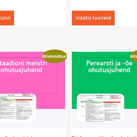
korvi
Vaata tooteid
Allahindlus!
All