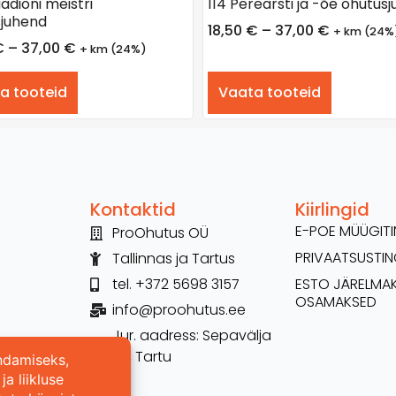
adioni meistri
114 Perearsti ja -õe ohutus
juhend
18,50
€
–
37,00
€
+ km (24%
€
–
37,00
€
+ km (24%)
a tooteid
Vaata tooteid
Kontaktid
Kiirlingid
E-POE MÜÜGI
ProOhutus OÜ
PRIVAATSUSTI
Tallinnas ja Tartus
tel. +372 5698 3157
ESTO JÄRELMA
OSAMAKSED
info@proohutus.ee
Jur. aadress: Sepavälja
26, Tartu