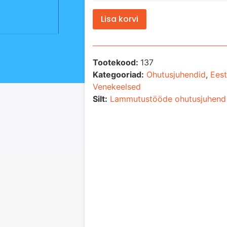
Lisa korvi
Tootekood:
137
Kategooriad:
Ohutusjuhendid
,
Eest
Venekeelsed
Silt:
Lammutustööde ohutusjuhend