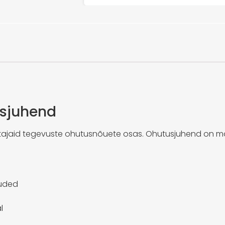
sjuhend
ajaid tegevuste ohutusnõuete osas. Ohutusjuhend on m
õuded
l