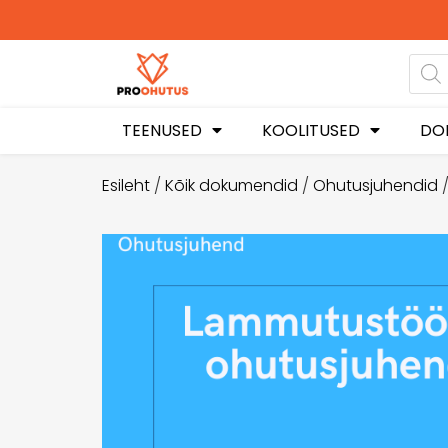
Ohutusjuhendid hetkel -5
soodustusega!
TEENUSED
KOOLITUSED
DO
Esileht
/
Kõik dokumendid
/
Ohutusjuhendid
/