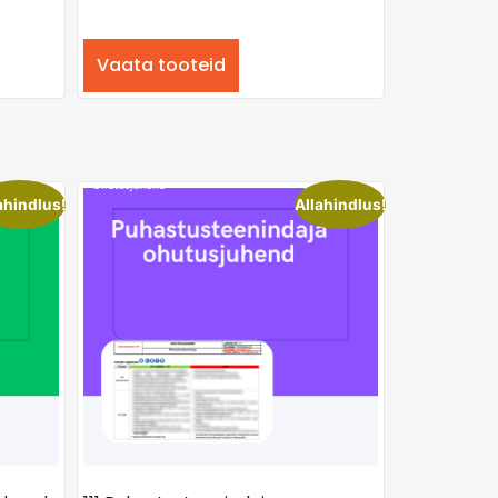
Vaata tooteid
ahindlus!
Allahindlus!