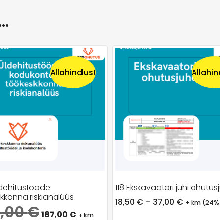
a…
Allahindlus!
Allahin
dehitustööde
118 Ekskavaatori juhi ohutu
kkonna riskianalüüs
18,50
€
–
37,00
€
+ km (24%
9,00
€
187,00
€
+ km