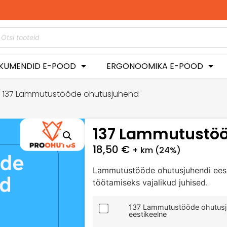
0%
KUMENDID E-POOD
ERGONOOMIKA E-POOD
 137 Lammutustööde ohutusjuhend
137 Lammutustöö
18,50
€
+ km (24%)
Lammutustööde ohutusjuhendi eesm
töötamiseks vajalikud juhised.
137 Lammutustööde ohutusj
eestikeelne