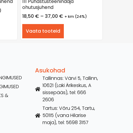
juhend
111 Puhastusteenindaja
ohutusjuhend
)
18,50
€
–
37,00
€
+ km (24%)
Vaata tooteid
Asukohad
TINGIMUSED
Tallinnas: Värvi 5, Tallinn,
10621 (Laki Ärikeskus, A
NGIMUSED
sissepääs), tel: 666
KS &
2606
Tartus: Võru 254, Tartu,
50115 (vana Hilarise
maja), tel: 5698 3157