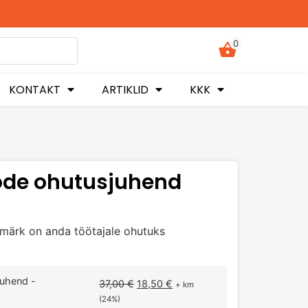
0
KONTAKT
ARTIKLID
KKK
de ohutusjuhend
ärk on anda töötajale ohutuks
uhend -
37,00
€
18,50
€
+ km
(24%)