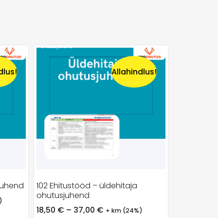
dlus!
Allahindlus!
sjuhend
102 Ehitustööd – üldehitaja
ohutusjuhend
)
18,50
€
–
37,00
€
+ km (24%)