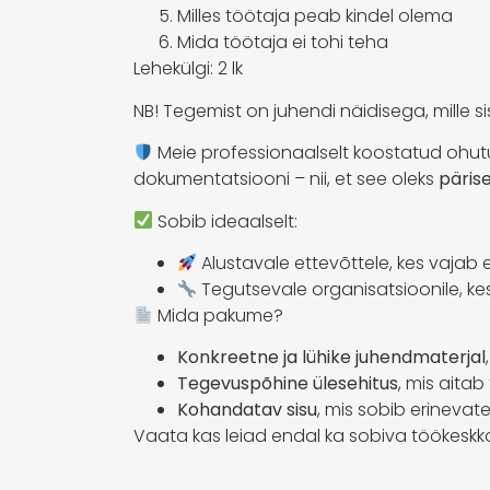
Milles töötaja peab kindel olema
Mida töötaja ei tohi teha
Lehekülgi: 2 lk
NB! Tegemist on juhendi näidisega, mille 
Meie professionaalselt koostatud ohutu
dokumentatsiooni – nii, et see oleks
päris
Sobib ideaalselt:
Alustavale ettevõttele, kes vajab
Tegutsevale organisatsioonile, k
Mida pakume?
Konkreetne ja lühike juhendmaterjal
Tegevuspõhine ülesehitus
, mis aita
Kohandatav sisu
, mis sobib erinevat
Vaata kas leiad endal ka sobiva töökesk