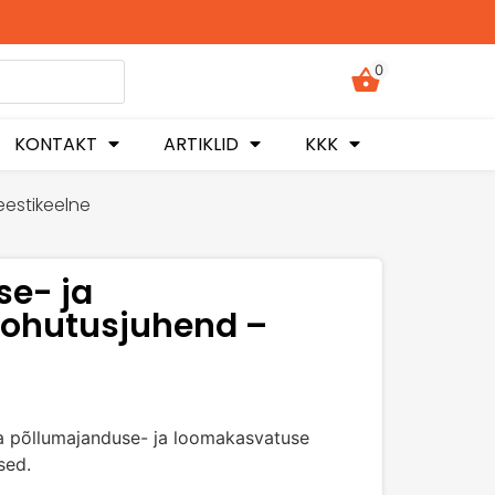
0
KONTAKT
ARTIKLID
KKK
eestikeelne
se- ja
ohutusjuhend –
 põllumajanduse- ja loomakasvatuse
sed.