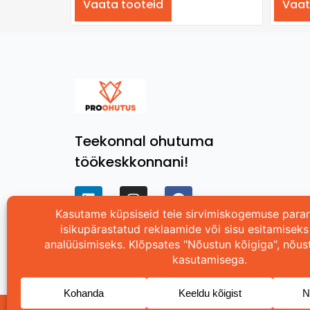
Vaata tooteid
Vaat
Teekonnal ohutuma
töökeskkonnani!