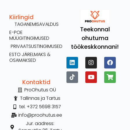
Kiirlingid
TAGANEMISAVALDUS
Teekonnal
E-POE
ohutuma
MÜÜGITINGIMUSED
töökeskkonnani!
PRIVAATSUSTINGIMUSED
ESTO JÄRELMAKS &
OSAMAKSED
Kontaktid
ProOhutus OÜ
Tallinnas ja Tartus
tel. +372 5698 3157
info@proohutus.ee
Jur. aadress: