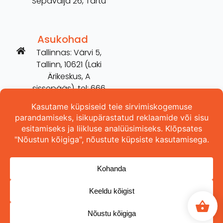
Sepavälja 26, Tartu
Asukohad
Tallinnas: Värvi 5,
Tallinn, 10621 (Laki
Ärikeskus, A
sissepääs), tel: 666
2606
Tartus: Võru 254,
Tartu, 50115 (vana
Hilarise maja), tel:
5698 3157
Copyright © 2026 ProOhutus OÜ