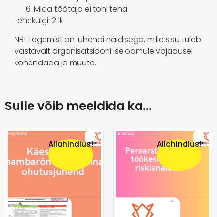
Mida töötaja ei tohi teha
Lehekülgi: 2 lk
NB! Tegemist on juhendi näidisega, mille sisu tuleb
vastavalt organisatsiooni iseloomule vajadusel
kohendada ja muuta.
Sulle võib meeldida ka…
Allahindlus!
Allahindlus!