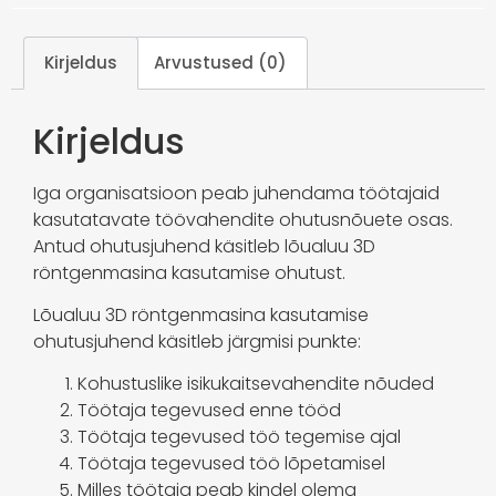
Kirjeldus
Arvustused (0)
Kirjeldus
Iga organisatsioon peab juhendama töötajaid
kasutatavate töövahendite ohutusnõuete osas.
Antud ohutusjuhend käsitleb lõualuu 3D
röntgenmasina kasutamise ohutust.
Lõualuu 3D röntgenmasina kasutamise
ohutusjuhend käsitleb järgmisi punkte:
Kohustuslike isikukaitsevahendite nõuded
Töötaja tegevused enne tööd
Töötaja tegevused töö tegemise ajal
Töötaja tegevused töö lõpetamisel
Milles töötaja peab kindel olema