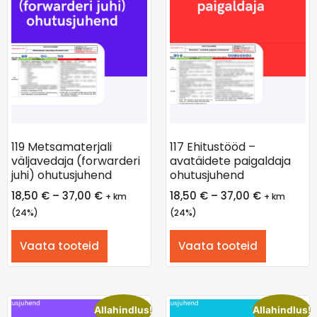
119 Metsamaterjali
117 Ehitustööd –
väljavedaja (forwarderi
avatäidete paigaldaja
juhi) ohutusjuhend
ohutusjuhend
18,50
€
–
37,00
€
18,50
€
–
37,00
€
+ km
+ km
(24%)
(24%)
Vaata tooteid
Vaata tooteid
Allahindlus!
Allahindlus!