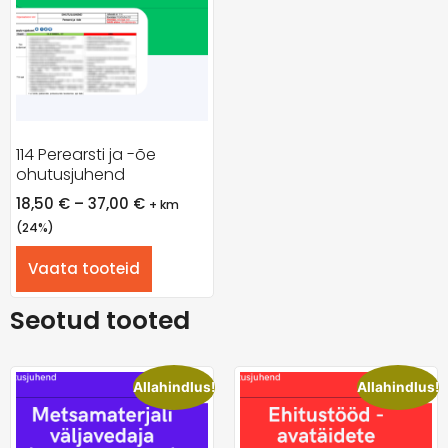
114 Perearsti ja -õe
ohutusjuhend
18,50
€
–
37,00
€
+ km
(24%)
Vaata tooteid
Seotud tooted
Allahindlus!
Allahindlus!