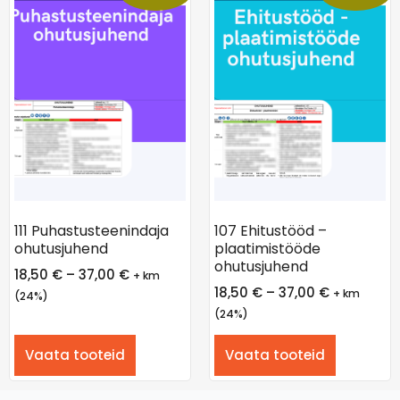
111 Puhastusteenindaja
107 Ehitustööd –
ohutusjuhend
plaatimistööde
ohutusjuhend
18,50
€
–
37,00
€
+ km
18,50
€
–
37,00
€
+ km
(24%)
(24%)
Vaata tooteid
Vaata tooteid