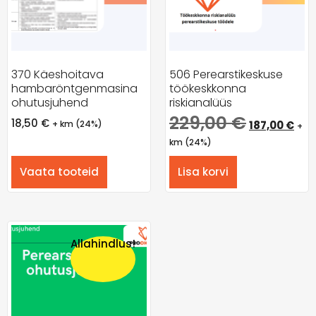
370 Käeshoitava
506 Perearstikeskuse
hambaröntgenmasina
töökeskkonna
ohutusjuhend
riskianalüüs
229,00
€
18,50
€
+ km (24%)
187,00
€
+
km (24%)
Vaata tooteid
Lisa korvi
Allahindlus!