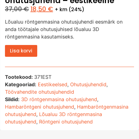
ohutusjuhend – eestikeelne
37,00
€
18,50
€
+ km (24%)
Lõualuu röntgenmasina ohutusjuhendi eesmärk on
anda töötajale ohutusjuhised lõualuu 3D
röntgenmasina kasutamiseks.
Lisa korvi
Tootekood:
371EST
Kategooriad:
Eestikeelsed
,
Ohutusjuhendid
,
Töövahendite ohutusjuhendid
Sildid:
3D röntgenmasina ohutusjuhend
,
Hambaröntgeni ohutusjuhend
,
Hambaröntgenmasina
ohutusjuhend
,
Lõualuu 3D röntgenmasina
ohutusjuhend
,
Röntgeni ohutusjuhend