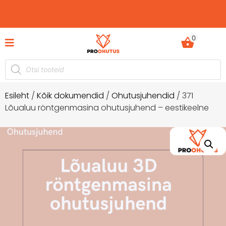
0
Ohutusjuhendid hetkel -50% soodustusega!
Esileht
/
Kõik dokumendid
/
Ohutusjuhendid
/ 371
Lõualuu röntgenmasina ohutusjuhend – eestikeelne