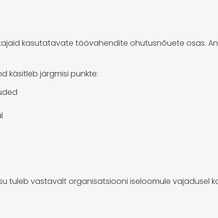
ajaid kasutatavate töövahendite ohutusnõuete osas. An
 käsitleb järgmisi punkte:
õuded
l
sisu tuleb vastavalt organisatsiooni iseloomule vajadusel