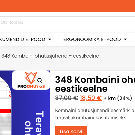
KUMENDID E-POOD
ERGONOOMIKA E-POOD
 348 Kombaini ohutusjuhend – eestikeelne
348 Kombaini oh
eestikeelne
37,00
€
18,50
€
+ km (24%)
Kombaini ohutusjuhendi eesmärk on
teraviljakombaini kasutamiseks.
Lisa korvi