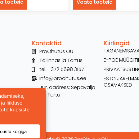
a tooteid
Vaata tooteid
Kontaktid
Kiirlingid
TAGANEMISAV
ProOhutus OÜ
E-POE MÜÜGI
Tallinnas ja Tartus
tel. +372 5698 3157
PRIVAATSUSTI
info@proohutus.ee
ESTO JÄRELMA
OSAMAKSED
Jur. aadress: Sepavälja
26, Tartu