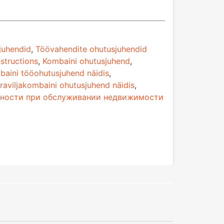
juhendid
,
Töövahendite ohutusjuhendid
structions
,
Kombaini ohutusjuhend
,
baini tööohutusjuhend näidis
,
raviljakombaini ohutusjuhend näidis
,
сности при обслуживании недвижимости