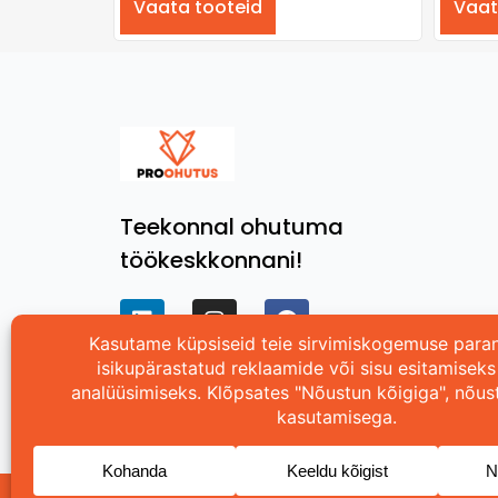
Vaata tooteid
Vaat
Teekonnal ohutuma
töökeskkonnani!