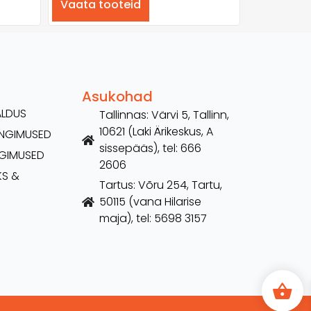
Vaata tooteid
Asukohad
ALDUS
Tallinnas: Värvi 5, Tallinn,
10621 (Laki Ärikeskus, A
TINGIMUSED
sissepääs), tel: 666
NGIMUSED
2606
KS &
Tartus: Võru 254, Tartu,
50115 (vana Hilarise
maja), tel: 5698 3157