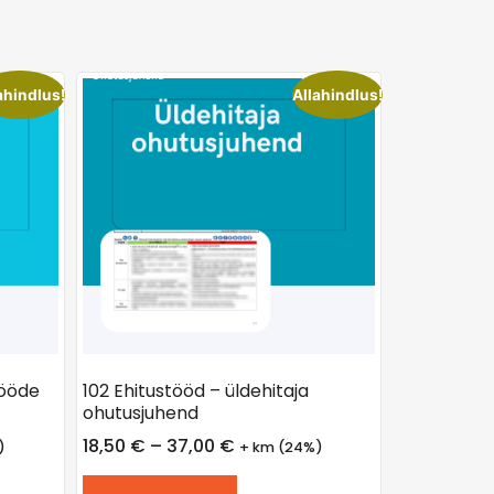
ahindlus!
Allahindlus!
tööde
102 Ehitustööd – üldehitaja
ohutusjuhend
18,50
€
–
37,00
€
)
+ km (24%)