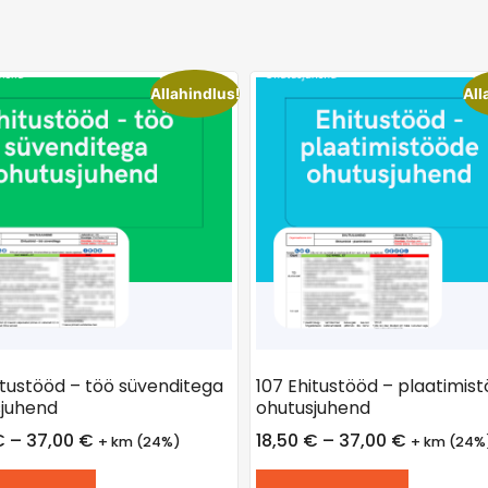
Allahindlus!
All
itustööd – töö süvenditega
107 Ehitustööd – plaatimis
juhend
ohutusjuhend
€
–
37,00
€
18,50
€
–
37,00
€
+ km (24%)
+ km (24%