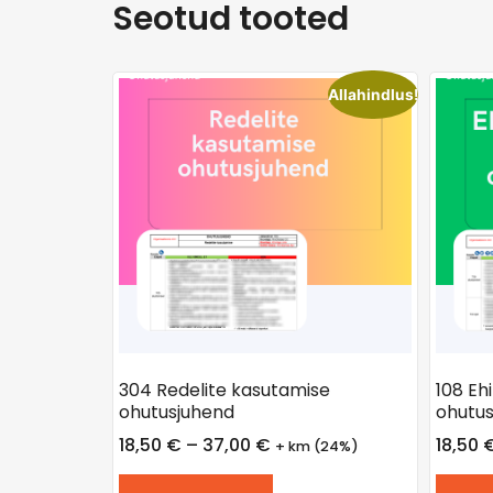
Seotud tooted
Allahindlus!
304 Redelite kasutamise
108 Eh
ohutusjuhend
ohutus
18,50
€
–
37,00
€
18,50
+ km (24%)