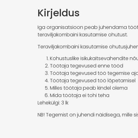
Kirjeldus
Iga organisatsioon peab juhendama tööt
teraviljakombaini kasutamise ohutust.
Teraviljakombaini kasutamise ohutusjuhend
Kohustuslike isikukaitsevahendite n
Töötaja tegevused enne tööd
Töötaja tegevused töö tegemise aja
Töötaja tegevused töö lõpetamisel
Milles töötaja peab kindel olema
Mida töötaja ei tohi teha
Lehekülgi: 3 lk
NB! Tegemist on juhendi näidisega, mille 