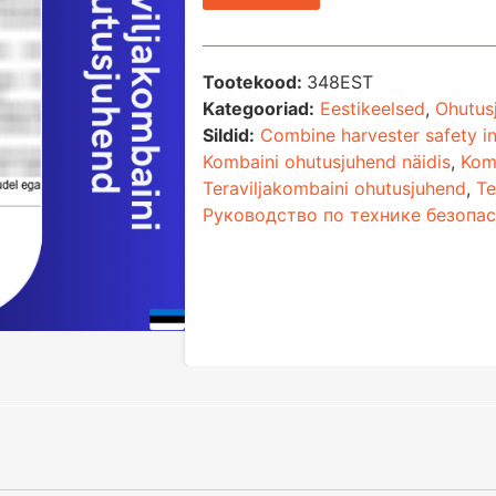
Tootekood:
348EST
Kategooriad:
Eestikeelsed
,
Ohutus
Sildid:
Combine harvester safety in
Kombaini ohutusjuhend näidis
,
Kom
Teraviljakombaini ohutusjuhend
,
Te
Руководство по технике безопа