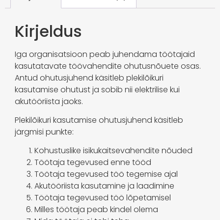
Kirjeldus
Iga organisatsioon peab juhendama töötajaid
kasutatavate töövahendite ohutusnõuete osas.
Antud ohutusjuhend käsitleb plekilõikuri
kasutamise ohutust ja sobib nii elektrilise kui
akutööriista jaoks.
Plekilõikuri kasutamise ohutusjuhend käsitleb
järgmisi punkte:
Kohustuslike isikukaitsevahendite nõuded
Töötaja tegevused enne tööd
Töötaja tegevused töö tegemise ajal
Akutööriista kasutamine ja laadimine
Töötaja tegevused töö lõpetamisel
Milles töötaja peab kindel olema