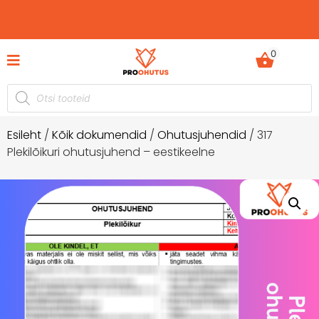
0
tusdokumentide komplektid hetkel -60%
Ohutusjuhe
soodustusega!
Esileht
/
Kõik dokumendid
/
Ohutusjuhendid
/ 317
Plekilõikuri ohutusjuhend – eestikeelne