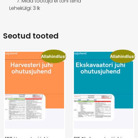
Mida töötaja ei tohi teha
Lehekülgi: 3 lk
Seotud tooted
Allahindlus!
Allahindlus!