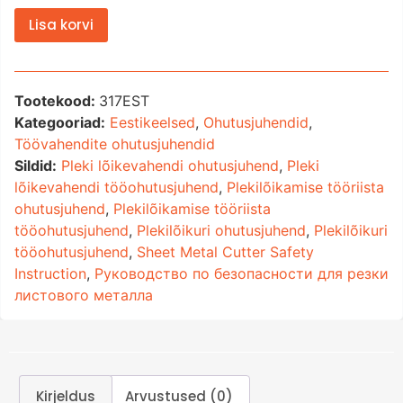
Lisa korvi
Tootekood:
317EST
Kategooriad:
Eestikeelsed
,
Ohutusjuhendid
,
Töövahendite ohutusjuhendid
Sildid:
Pleki lõikevahendi ohutusjuhend
,
Pleki
lõikevahendi tööohutusjuhend
,
Plekilõikamise tööriista
ohutusjuhend
,
Plekilõikamise tööriista
tööohutusjuhend
,
Plekilõikuri ohutusjuhend
,
Plekilõikuri
tööohutusjuhend
,
Sheet Metal Cutter Safety
Instruction
,
Руководство по безопасности для резки
листового металла
Kirjeldus
Arvustused (0)