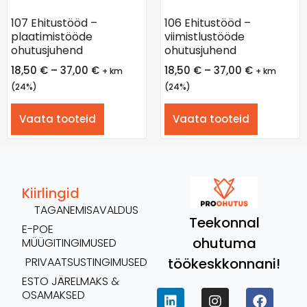
107 Ehitustööd –
106 Ehitustööd –
plaatimistööde
viimistlustööde
ohutusjuhend
ohutusjuhend
18,50
€
–
37,00
€
18,50
€
–
37,00
€
+ km
+ km
(24%)
(24%)
Vaata tooteid
Vaata tooteid
Kiirlingid
TAGANEMISAVALDUS
Teekonnal
E-POE
ohutuma
MÜÜGITINGIMUSED
töökeskkonnani!
PRIVAATSUSTINGIMUSED
ESTO JÄRELMAKS &
OSAMAKSED