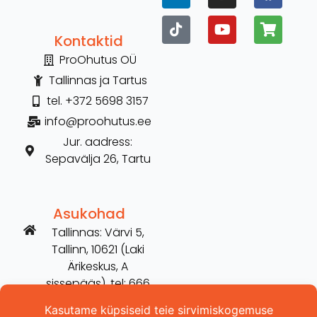
Kontaktid
ProOhutus OÜ
Tallinnas ja Tartus
tel. +372 5698 3157
info@proohutus.ee
Jur. aadress:
Sepavälja 26, Tartu
Asukohad
Tallinnas: Värvi 5,
Tallinn, 10621 (Laki
Ärikeskus, A
sissepääs), tel: 666
2606