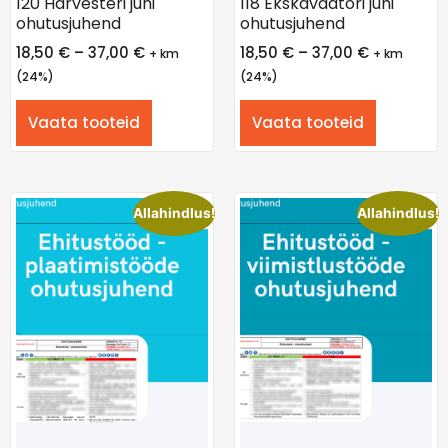
120 Harvesteri juhi
118 Ekskavaatori juhi
ohutusjuhend
ohutusjuhend
18,50
€
–
37,00
€
18,50
€
–
37,00
€
+ km
+ km
(24%)
(24%)
Vaata tooteid
Vaata tooteid
Allahindlus!
Allahindlus!