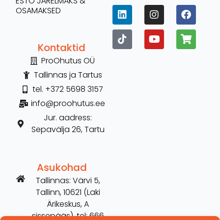
ESTO JÄRELMAKS &
OSAMAKSED
Kontaktid
ProOhutus OÜ
Tallinnas ja Tartus
tel. +372 5698 3157
info@proohutus.ee
Jur. aadress:
Sepavälja 26, Tartu
Asukohad
Tallinnas: Värvi 5,
Tallinn, 10621 (Laki
Ärikeskus, A
sissepääs), tel: 666