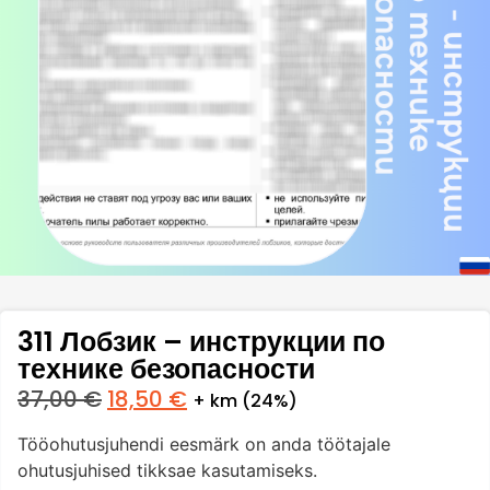
311 Лобзик – инструкции по
технике безопасности
37,00
€
18,50
€
+ km (24%)
Tööohutusjuhendi eesmärk on anda töötajale
ohutusjuhised tikksae kasutamiseks.