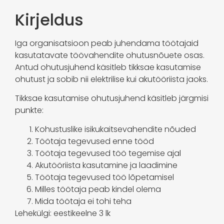
Kirjeldus
Iga organisatsioon peab juhendama töötajaid
kasutatavate töövahendite ohutusnõuete osas.
Antud ohutusjuhend käsitleb tikksae kasutamise
ohutust ja sobib nii elektrilise kui akutööriista jaoks.
Tikksae kasutamise ohutusjuhend käsitleb järgmisi
punkte:
Kohustuslike isikukaitsevahendite nõuded
Töötaja tegevused enne tööd
Töötaja tegevused töö tegemise ajal
Akutööriista kasutamine ja laadimine
Töötaja tegevused töö lõpetamisel
Milles töötaja peab kindel olema
Mida töötaja ei tohi teha
Lehekülgi: eestikeelne 3 lk