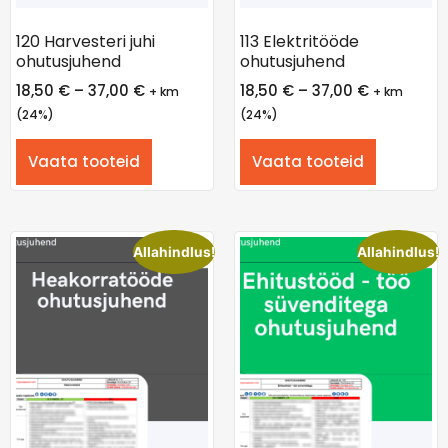
120 Harvesteri juhi
113 Elektritööde
ohutusjuhend
ohutusjuhend
18,50
€
–
37,00
€
18,50
€
–
37,00
€
+ km
+ km
(24%)
(24%)
Vaata tooteid
Vaata tooteid
Allahindlus!
Allahindlus!