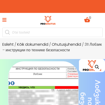
0
usdokumentide komplektid hetkel -60%
Ohutusjuhe
soodustusega!
Esileht
/
Kõik dokumendid
/
Ohutusjuhendid
/ 311 Лобзик
– инструкции по технике безопасности