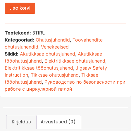
Lisa korvi
Tootekood:
311RU
Kategooriad:
Ohutusjuhendid
,
Töövahendite
ohutusjuhendid
,
Venekeelsed
Sildid:
Akutikksae ohutusjuhend
,
Akutikksae
tööohutusjuhend
,
Elektritikksae ohutusjuhend
,
Elektritikksae tööohutusjuhend
,
Jigsaw Safety
Instruction
,
Tikksae ohutusjuhend
,
Tikksae
tööohutusjuhend
,
Руководство по безопасности при
работе с циркулярной пилой
Kirjeldus
Arvustused (0)